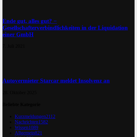
Ende gut, alles gut? −
Gesellschafterverbindlichkeiten in der Liquidation
einer GmbH
7. Juli 2021
Autovermieter Starcar meldet Insolvenz an
28. Oktober 2025
Beliebte Kategorie
Kurzmeldungen
2112
Nachrichten
1582
Wissen
1089
Allgemein
821