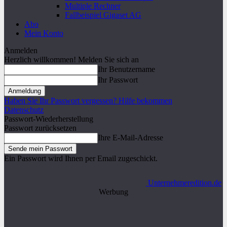
Multiple Rechner
Fallbeispiel Gigaset AG
Abo
Mein Konto
Anmelden
Herzlich willkommen! Melden Sie sich an
Ihr Benutzername
Ihr Passwort
Haben Sie Ihr Passwort vergessen? Hilfe bekommen
Datenschutz
Passwort-Wiederherstellung
Passwort zurücksetzen
Ihre E-Mail-Adresse
Ein Passwort wird Ihnen per Email zugeschickt.
Unternehmeredition.de
Werbung