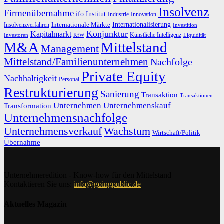
Insolvenz
Firmenübernahme
ifo Institut
Innovation
Industrie
Internationalisierung
Internationale Märkte
Insolvenzverfahren
Investition
Konjunktur
Kapitalmarkt
Künstliche Intelligenz
Investoren
KfW
Liquidität
M&A
Mittelstand
Management
Mittelstand/Familienunternehmen
Nachfolge
Private Equity
Nachhaltigkeit
Personal
Restrukturierung
Sanierung
Transaktion
Transaktionen
Unternehmen
Unternehmenskauf
Transformation
Unternehmensnachfolge
Unternehmensverkauf
Wachstum
Wirtschaft/Politik
Übernahme
Unternehmeredition - Know-how für den Mittelstand
Kontaktieren Sie uns:
info@goingpublic.de
Aktuelles Magazin