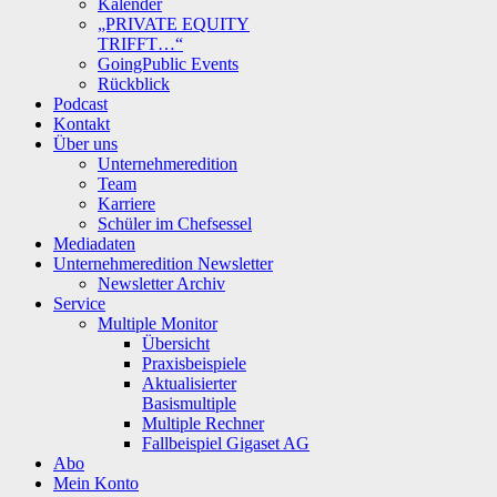
Kalender
„PRIVATE EQUITY
TRIFFT…“
GoingPublic Events
Rückblick
Podcast
Kontakt
Über uns
Unternehmeredition
Team
Karriere
Schüler im Chefsessel
Mediadaten
Unternehmeredition Newsletter
Newsletter Archiv
Service
Multiple Monitor
Übersicht
Praxisbeispiele
Aktualisierter
Basismultiple
Multiple Rechner
Fallbeispiel Gigaset AG
Abo
Mein Konto