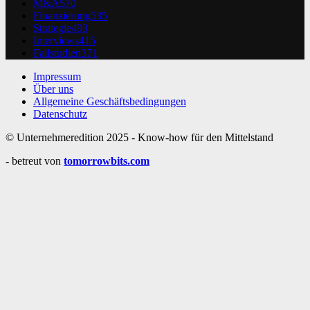
M&A
570
Finanzierung
535
Strategie
493
Interviews
415
Fallstudien
371
Impressum
Über uns
Allgemeine Geschäftsbedingungen
Datenschutz
© Unternehmeredition 2025 - Know-how für den Mittelstand
- betreut von
tomorrowbits.com