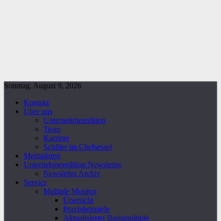
Sonntag, August 9, 2026
Kontakt
Über uns
Unternehmeredition
Team
Karriere
Schüler im Chefsessel
Mediadaten
Unternehmeredition Newsletter
Newsletter Archiv
Service
Multiple Monitor
Übersicht
Praxisbeispiele
Aktualisierter Basismultiple