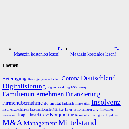
E-
E-
Magazin kostenlos lesen!
Magazin kostenlos lesen!
Themen
Deutschland
Corona
Beteiligung
Beteiligungsgesellschaft
Digitalisierung
Eigenverwaltung
ESG
Europa
Familienunternehmen
Finanzierung
Insolvenz
Firmenübernahme
ifo Institut
Innovation
Industrie
Internationalisierung
Internationale Märkte
Insolvenzverfahren
Investition
Konjunktur
Kapitalmarkt
Künstliche Intelligenz
Investoren
KfW
Liquidität
M&A
Mittelstand
Management