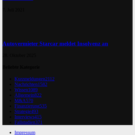
7. Juli 2021
Autovermieter Starcar meldet Insolvenz an
28. Oktober 2025
Beliebte Kategorie
Kurzmeldungen
2112
Nachrichten
1582
Wissen
1089
Allgemein
822
M&A
570
Finanzierung
535
Strategie
493
Interviews
415
Fallstudien
371
Impressum