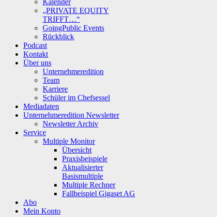
Kalender
„PRIVATE EQUITY
TRIFFT…“
GoingPublic Events
Rückblick
Podcast
Kontakt
Über uns
Unternehmeredition
Team
Karriere
Schüler im Chefsessel
Mediadaten
Unternehmeredition Newsletter
Newsletter Archiv
Service
Multiple Monitor
Übersicht
Praxisbeispiele
Aktualisierter
Basismultiple
Multiple Rechner
Fallbeispiel Gigaset AG
Abo
Mein Konto