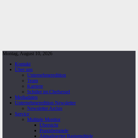
Montag, August 10, 2026
Kontakt
Über uns
Unternehmeredition
Team
Karriere
Schüler im Chefsessel
Mediadaten
Unternehmeredition Newsletter
Newsletter Archiv
Service
Multiple Monitor
Übersicht
Praxisbeispiele
Aktualisierter Basismultiple