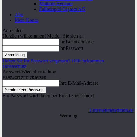
Multiple Rechner
Fallbeispiel Gigaset AG
Abo
Mein Konto
Anmelden
Herzlich willkommen! Melden Sie sich an
Ihr Benutzername
Ihr Passwort
Haben Sie Ihr Passwort vergessen? Hilfe bekommen
Datenschutz
Passwort-Wiederherstellung
Passwort zurücksetzen
Ihre E-Mail-Adresse
Ein Passwort wird Ihnen per Email zugeschickt.
Unternehmeredition.de
Werbung