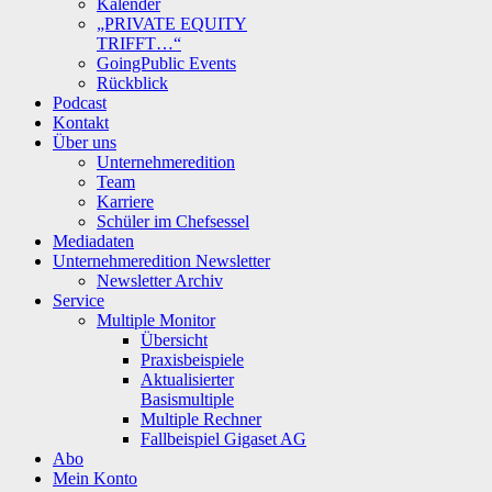
Kalender
„PRIVATE EQUITY
TRIFFT…“
GoingPublic Events
Rückblick
Podcast
Kontakt
Über uns
Unternehmeredition
Team
Karriere
Schüler im Chefsessel
Mediadaten
Unternehmeredition Newsletter
Newsletter Archiv
Service
Multiple Monitor
Übersicht
Praxisbeispiele
Aktualisierter
Basismultiple
Multiple Rechner
Fallbeispiel Gigaset AG
Abo
Mein Konto