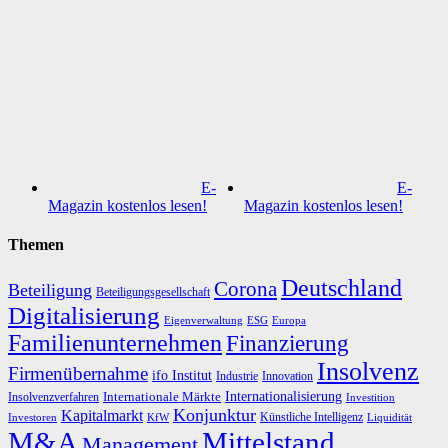
E-
E-
Magazin kostenlos lesen!
Magazin kostenlos lesen!
Themen
Deutschland
Corona
Beteiligung
Beteiligungsgesellschaft
Digitalisierung
Eigenverwaltung
ESG
Europa
Familienunternehmen
Finanzierung
Insolvenz
Firmenübernahme
ifo Institut
Innovation
Industrie
Internationalisierung
Internationale Märkte
Insolvenzverfahren
Investition
Konjunktur
Kapitalmarkt
Künstliche Intelligenz
Investoren
KfW
Liquidität
M&A
Mittelstand
Management