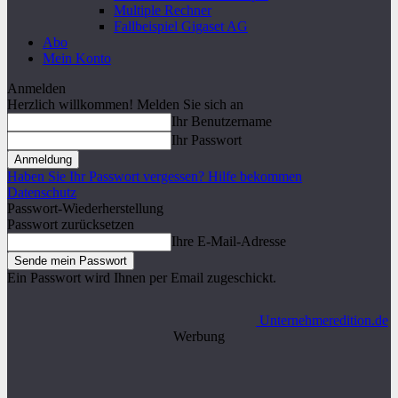
Multiple Rechner
Fallbeispiel Gigaset AG
Abo
Mein Konto
Anmelden
Herzlich willkommen! Melden Sie sich an
Ihr Benutzername
Ihr Passwort
Haben Sie Ihr Passwort vergessen? Hilfe bekommen
Datenschutz
Passwort-Wiederherstellung
Passwort zurücksetzen
Ihre E-Mail-Adresse
Ein Passwort wird Ihnen per Email zugeschickt.
Unternehmeredition.de
Werbung