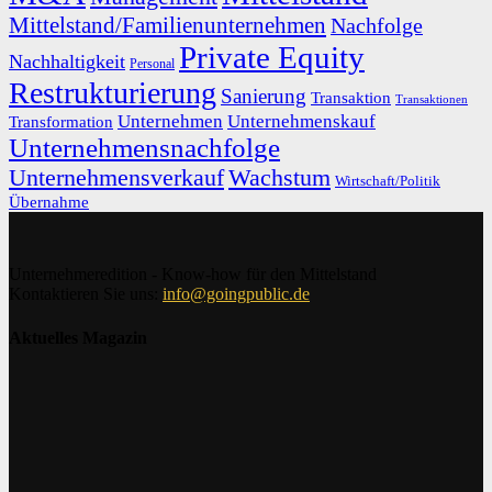
Mittelstand/Familienunternehmen
Nachfolge
Private Equity
Nachhaltigkeit
Personal
Restrukturierung
Sanierung
Transaktion
Transaktionen
Unternehmen
Unternehmenskauf
Transformation
Unternehmensnachfolge
Unternehmensverkauf
Wachstum
Wirtschaft/Politik
Übernahme
Unternehmeredition - Know-how für den Mittelstand
Kontaktieren Sie uns:
info@goingpublic.de
Aktuelles Magazin