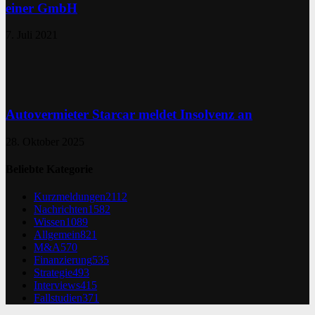
einer GmbH
7. Juli 2021
Autovermieter Starcar meldet Insolvenz an
28. Oktober 2025
Beliebte Kategorie
Kurzmeldungen
2112
Nachrichten
1582
Wissen
1089
Allgemein
821
M&A
570
Finanzierung
535
Strategie
493
Interviews
415
Fallstudien
371