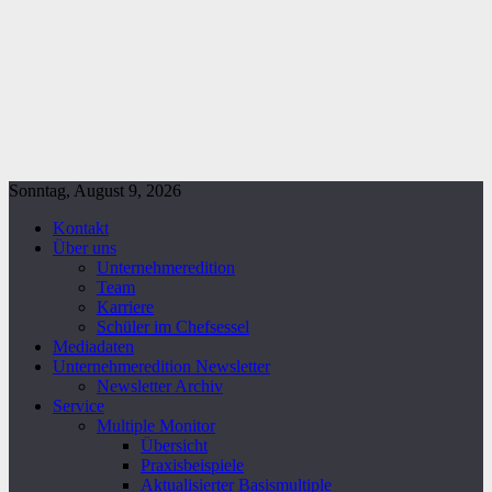
Sonntag, August 9, 2026
Kontakt
Über uns
Unternehmeredition
Team
Karriere
Schüler im Chefsessel
Mediadaten
Unternehmeredition Newsletter
Newsletter Archiv
Service
Multiple Monitor
Übersicht
Praxisbeispiele
Aktualisierter Basismultiple