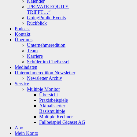
Kalender
„PRIVATE EQUITY
TRIFFT…“
GoingPublic Events
Rückblick
Podcast
Kontakt
Über uns
Unternehmeredition
Team
Karriere
Schüler im Chefsessel
Mediadaten
Unternehmeredition Newsletter
Newsletter Archiv
Service
Multiple Monitor
Übersicht
Praxisbeispiele
Aktualisierter
Basismultiple
Multiple Rechner
Fallbeispiel Gigaset AG
Abo
Mein Konto