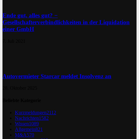
Ende gut, alles gut? −
Gesellschafterverbindlichkeiten in der Liquidation
einer GmbH
7. Juli 2021
Autovermieter Starcar meldet Insolvenz an
28. Oktober 2025
Beliebte Kategorie
Kurzmeldungen
2112
Nachrichten
1582
Wissen
1089
Allgemein
821
M&A
570