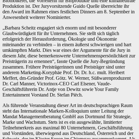
Biomolkerei, die Vorreiterin für Bioprodukte und eine klimaneutrale
Produktion ist. Der Juryvorsitzende Guido Quelle überreichte ihr
den Award im Rahmen eines festlichen Dinners am 8. September in
Anwesenheit weiterer Nominierter.
„Barbara Scheitz engagiert sich enorm und mit besonderer
Glaubwürdigkeit für ihr Unternehmen. Sie stellt sich täglich
erfolgreich der Herausforderung, Ökologie und Ökonomie
miteinander zu verbinden – in einem äußerst schwierigen und hart
umkämpften Markt. Dies war eines der Argumente für die Jury in
diesem Jahr, diese bemerkenswerte Unternehmenspersönlichkeit zur
Preisträgerin zu ernennen“, fasste Quelle die Jury-Begründung
zusammen. Frühere Preisträgerinnen und Preisträger sind unter
anderem Marketing-Koryphäe Prof. Dr. Dr. h.c. mult. Heribert
Meffert, dm-Gründer Prof. Götz. W. Werner, Süßwarenproduzent
Dr. Carl Manner, Victorinox-CEO Carl Elsener, Vaude-
Geschäftsführerin Dr. Antje von Dewitz sowie Your Family
Entertainment Vorstand Dr. Stefan Piëch.
Als führende Veranstaltung dieser Art im deutschsprachigen Raum
steht das Internationale Marken-Kolloquium unter Leitung der
Mandat Managementberatung GmbH aus Dortmund für Strategie,
Marke und Wachstum. Stets ist es ein ausgewählte, limitierter
Teilnehmerkreis aus maximal 80 Unternehmern, Geschäftsführung
und Vorständen, überwiegend aus Deutschland, Österreich und der
Schweiz, der im Kloster Seeon im Chiemgau zusammenkommt. Als