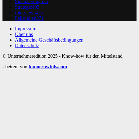
Finanzierung
535
Strategie
493
Interviews
415
Fallstudien
371
Impressum
Über uns
Allgemeine Geschäftsbedingungen
Datenschutz
© Unternehmeredition 2025 - Know-how für den Mittelstand
- betreut von
tomorrowbits.com