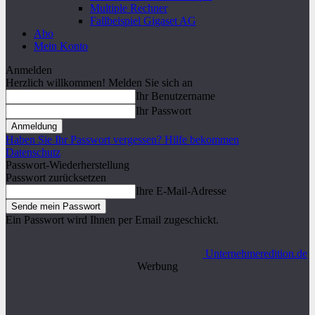
Multiple Rechner
Fallbeispiel Gigaset AG
Abo
Mein Konto
Anmelden
Herzlich willkommen! Melden Sie sich an
Ihr Benutzername
Ihr Passwort
Haben Sie Ihr Passwort vergessen? Hilfe bekommen
Datenschutz
Passwort-Wiederherstellung
Passwort zurücksetzen
Ihre E-Mail-Adresse
Ein Passwort wird Ihnen per Email zugeschickt.
Unternehmeredition.de
Werbung