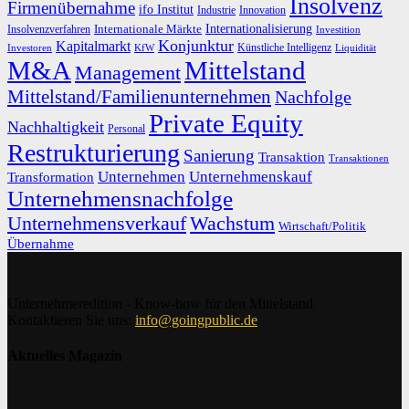
Insolvenz
Firmenübernahme
ifo Institut
Innovation
Industrie
Internationalisierung
Internationale Märkte
Insolvenzverfahren
Investition
Konjunktur
Kapitalmarkt
Künstliche Intelligenz
Investoren
KfW
Liquidität
M&A
Mittelstand
Management
Mittelstand/Familienunternehmen
Nachfolge
Private Equity
Nachhaltigkeit
Personal
Restrukturierung
Sanierung
Transaktion
Transaktionen
Unternehmen
Unternehmenskauf
Transformation
Unternehmensnachfolge
Unternehmensverkauf
Wachstum
Wirtschaft/Politik
Übernahme
Unternehmeredition - Know-how für den Mittelstand
Kontaktieren Sie uns:
info@goingpublic.de
Aktuelles Magazin