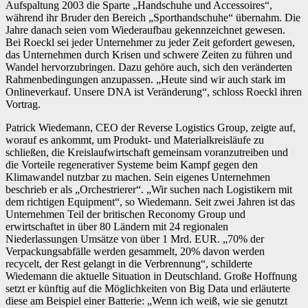
Aufspaltung 2003 die Sparte „Handschuhe und Accessoires“,
während ihr Bruder den Bereich „Sporthandschuhe“ übernahm. Die
Jahre danach seien vom Wiederaufbau gekennzeichnet gewesen.
Bei Roeckl sei jeder Unternehmer zu jeder Zeit gefordert gewesen,
das Unternehmen durch Krisen und schwere Zeiten zu führen und
Wandel hervorzubringen. Dazu gehöre auch, sich den veränderten
Rahmenbedingungen anzupassen. „Heute sind wir auch stark im
Onlineverkauf. Unsere DNA ist Veränderung“, schloss Roeckl ihren
Vortrag.
Patrick Wiedemann, CEO der Reverse Logistics Group, zeigte auf,
worauf es ankommt, um Produkt- und Materialkreisläufe zu
schließen, die Kreislaufwirtschaft gemeinsam voranzutreiben und
die Vorteile regenerativer Systeme beim Kampf gegen den
Klimawandel nutzbar zu machen. Sein eigenes Unternehmen
beschrieb er als „Orchestrierer“. „Wir suchen nach Logistikern mit
dem richtigen Equipment“, so Wiedemann. Seit zwei Jahren ist das
Unternehmen Teil der britischen Reconomy Group und
erwirtschaftet in über 80 Ländern mit 24 regionalen
Niederlassungen Umsätze von über 1 Mrd. EUR. „70% der
Verpackungsabfälle werden gesammelt, 20% davon werden
recycelt, der Rest gelangt in die Verbrennung“, schilderte
Wiedemann die aktuelle Situation in Deutschland. Große Hoffnung
setzt er künftig auf die Möglichkeiten von Big Data und erläuterte
diese am Beispiel einer Batterie: „Wenn ich weiß, wie sie genutzt