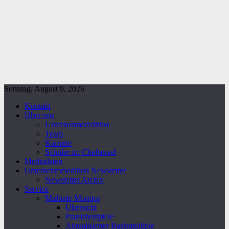
Sonntag, August 9, 2026
Kontakt
Über uns
Unternehmeredition
Team
Karriere
Schüler im Chefsessel
Mediadaten
Unternehmeredition Newsletter
Newsletter Archiv
Service
Multiple Monitor
Übersicht
Praxisbeispiele
Aktualisierter Basismultiple