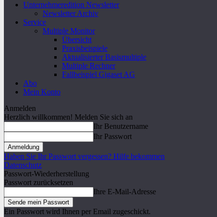
Unternehmeredition Newsletter
Newsletter Archiv
Service
Multiple Monitor
Übersicht
Praxisbeispiele
Aktualisierter Basismultiple
Multiple Rechner
Fallbeispiel Gigaset AG
Abo
Mein Konto
Anmelden
Herzlich willkommen! Melden Sie sich an
Ihr Benutzername
Ihr Passwort
Haben Sie Ihr Passwort vergessen? Hilfe bekommen
Datenschutz
Passwort-Wiederherstellung
Passwort zurücksetzen
Ihre E-Mail-Adresse
Ein Passwort wird Ihnen per Email zugeschickt.