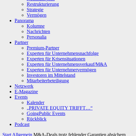
Restrukturierung
Strategie
Vermögen
Panorama
Kolumne
Nachrichten
Personalia
Partner
Premium-Partner
Experten für Unternehmensnachfolge
Experten für Krisensituationen
Experten für Unternehmensverkauf/M&A
Experten für Unternehmervermögen
Investoren im Mittelstand
Mitarbeiterbeteiligung
Netzwerk
E-Magazine
Events
Kalender
„PRIVATE EQUITY TRIFFT…“
GoingPublic Events
Rückblick
Podcast
Start
Allgemein
M&A-Deals trotz fehlender ­Garantien absichern