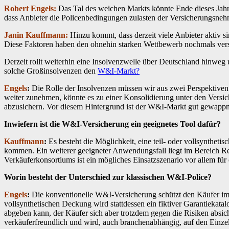
Robert Engels:
Das Tal des weichen Markts könnte Ende dieses Jahres
dass Anbieter die Policenbedingungen zulasten der Versicherungsnehm
Janin Kauffmann:
Hinzu kommt, dass derzeit viele Anbieter aktiv si
Diese Faktoren haben den ohnehin starken Wettbewerb nochmals vers
Derzeit rollt weiterhin eine Insolvenz­welle über Deutschland hinweg 
solche Groß­insolvenzen den
W&I-Markt?
Engels
:
Die Rolle der Insolvenzen müssen wir aus zwei Perspektiven
weiter zunehmen, könnte es zu einer Konsolidierung unter den Versi
abzusichern. Vor diesem Hintergrund ist der W&I-Markt gut gewappn
Inwiefern ist die W&I-Versicherung ein geeignetes Tool dafür?
Kauffmann
:
Es besteht die Möglichkeit, eine teil- oder vollsyntheti
kommen. Ein weiterer geeigneter Anwendungsfall liegt im Bereich Re
Verkäuferkonsortiums ist ein mögliches Einsatzszenario vor ­allem für
Worin besteht der Unterschied zur ­klassischen W&I-Police?
Engels
:
Die konventionelle W&I-Versicherung schützt den Käufer im 
vollsynthetischen Deckung wird statt­dessen ein fiktiver Garantiekat
abgeben kann, der Käufer sich aber trotzdem gegen die Risiken absich
verkäuferfreundlich und wird, auch branchenabhängig, auf den Einzelf