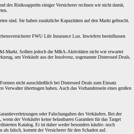
 des Risikoappetits einiger Versicherer rechnen wir nicht damit,
ten.
ten sind. Sie haben zusätz­liche Kapazitäten auf den Markt gebracht.
Lebensver­sicherer FWU Life Insurance Lux. ­Inwiefern beeinflussen
&I-Markt. Sollten jedoch die M&A-Aktivitäten nicht wie erwartet
rkzeug, um Verkäufe aus der Insolvenz, sogenannte Distressed Deals,
 Formen nicht ausschließlich bei Distressed Deals zum ­Einsatz
nen Verwalter übertragen haben. Auch das Vorhandensein eines großen
rantieverletzungen oder Falschangaben des Verkäufers. Bei der
g, wenn der Verkäufer keine belastbaren Garantien für das Target
disierten ­Katalog. Er ist daher weder besonders käufer- noch
n als falsch, kommt der Versicherer für den Schaden auf.