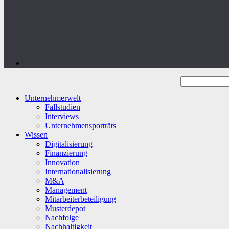
Unternehmerwelt
Fallstudien
Interviews
Unternehmensporträts
Wissen
Digitalisierung
Finanzierung
Innovation
Internationalisierung
M&A
Management
Mitarbeiterbeteiligung
Musterdepot
Nachfolge
Nachhaltigkeit