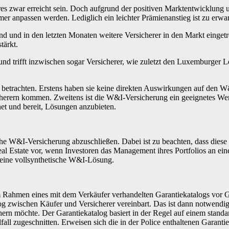
 zwar erreicht sein. Doch aufgrund der positiven Marktentwicklung und
er anpassen werden. Lediglich ein leichter Prämienanstieg ist zu erwar
nd und in den letzten Monaten weitere Versicherer in den Markt eingetre
tärkt.
und trifft inzwischen sogar Versicherer, wie ­zuletzt den Luxemburger 
 betrachten. Erstens haben sie keine direkten Auswirkungen auf den W
cherern kommen. Zweitens ist die W&I-Versicherung ein ­geeignetes We
et und bereit, Lösungen anzubieten.
sche W&I-Versicherung abzuschließen. Dabei ist zu ­beachten, dass diese
al ­Estate vor, wenn Investoren das Management ihres Portfolios an ei
 eine vollsynthetische W&I-­Lösung.
Rahmen eines mit dem Verkäufer verhandelten Garantiekatalogs vor Ga
alog zwischen Käufer und Versicherer vereinbart. Das ist dann notwendi
ern möchte. Der Garantiekatalog basiert in der Regel auf einem standar
all zugeschnitten. Erweisen sich die in der Police enthaltenen Garantie