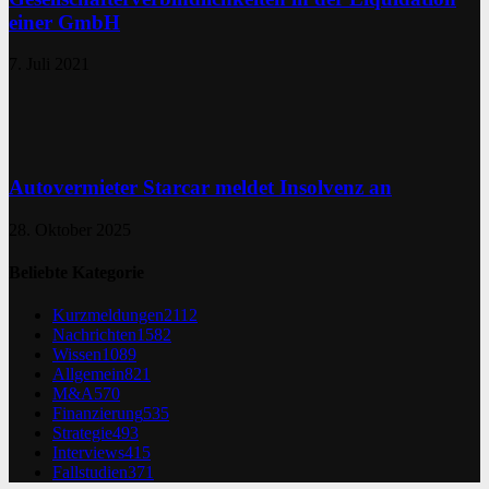
einer GmbH
7. Juli 2021
Autovermieter Starcar meldet Insolvenz an
28. Oktober 2025
Beliebte Kategorie
Kurzmeldungen
2112
Nachrichten
1582
Wissen
1089
Allgemein
821
M&A
570
Finanzierung
535
Strategie
493
Interviews
415
Fallstudien
371