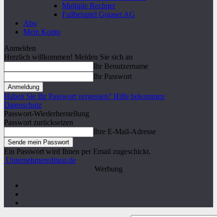
Multiple Rechner
Fallbeispiel Gigaset AG
Abo
Mein Konto
Anmelden
Herzlich willkommen! Melden Sie sich an
Ihr Benutzername
Ihr Passwort
Haben Sie Ihr Passwort vergessen? Hilfe bekommen
Datenschutz
Passwort-Wiederherstellung
Passwort zurücksetzen
Ihre E-Mail-Adresse
Ein Passwort wird Ihnen per Email zugeschickt.
Unternehmeredition.de
Werbung