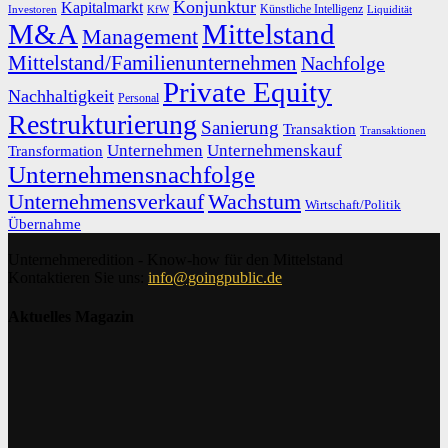
Konjunktur
Kapitalmarkt
Künstliche Intelligenz
Investoren
KfW
Liquidität
M&A
Mittelstand
Management
Mittelstand/Familienunternehmen
Nachfolge
Private Equity
Nachhaltigkeit
Personal
Restrukturierung
Sanierung
Transaktion
Transaktionen
Unternehmen
Unternehmenskauf
Transformation
Unternehmensnachfolge
Unternehmensverkauf
Wachstum
Wirtschaft/Politik
Übernahme
Unternehmeredition - Know-how für den Mittelstand
Kontaktieren Sie uns:
info@goingpublic.de
Aktuelles Magazin