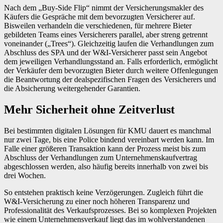
Nach dem „Buy-Side Flip“ nimmt der Versicherungsmakler des
Käufers die Gespräche mit dem bevorzugten Versicherer auf.
Bisweilen verhandeln die verschiedenen, für mehrere Bieter
gebildeten Teams eines Versicherers parallel, aber streng getrennt
voneinander („Trees“). Gleichzeitig laufen die Verhandlungen zum
Abschluss des SPA und der W&I-Versicherer passt sein Angebot
dem jeweiligen Verhandlungsstand an. Falls erforderlich, ermöglicht
der Verkäufer dem bevorzugten Bieter durch weitere Offenlegungen
die Beantwortung der dealspezifischen Fragen des Versicherers und
die Absicherung weitergehender Garantien.
Mehr Sicherheit ohne Zeitverlust
Bei bestimmten digitalen Lösungen für KMU dauert es manchmal
nur zwei Tage, bis eine Police bindend vereinbart werden kann. Im
Falle einer größeren Transaktion kann der Prozess meist bis zum
Abschluss der Verhandlungen zum Unternehmenskaufvertrag
abgeschlossen werden, also häufig bereits innerhalb von zwei bis
drei Wochen.
So entstehen praktisch keine Verzögerungen. Zugleich führt die
W&I-Versicherung zu einer noch höheren Transparenz und
Professionalität des Verkaufsprozesses. Bei so komplexen Projekten
wie einem Unternehmensverkauf liegt das im wohlverstandenen