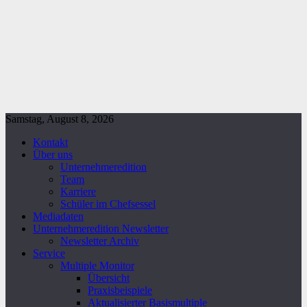
Samstag, August 8, 2026
Kontakt
Über uns
Unternehmeredition
Team
Karriere
Schüler im Chefsessel
Mediadaten
Unternehmeredition Newsletter
Newsletter Archiv
Service
Multiple Monitor
Übersicht
Praxisbeispiele
Aktualisierter Basismultiple