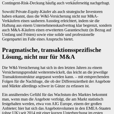
Contingent-Risk-Deckung häufig auch verkäuferseitig nachgefragt.
Sowohl Private-Equity-Käufer als auch strategische Investoren
haben erkannt, dass die W&I-Versicherung nicht nur M&A-
Verkäufern einen sauberen Ausstieg erleichtert, indem sie die
Haftung aus einem Unternehmenskaufvertrag klar begrenzt, sondern
auch M&A-Käufern einen erweiterten Garantieschutz (in Bezug auf
Umfang und Fristen) sowie eine solide und professionelle
Gegenpartei im Falle eines Anspruchs bietet.
Pragmatische, transaktionsspezifische
Lösung, nicht nur für M&A
Die W&I-Versicherung hat sich in den letzten Jahren zu einem
Versicherungsprodukt weiterentwickelt, das leicht an die jeweilige
Transaktionsstruktur angepasst werden kann. – mit entsprechenden
Folgen für die Nachfrage, die ob der Differenziertheit der Angebote
und Märkte allerdings schwer in Gänze zu erfassen ist.
Ein annäherndes Gefühl für das Wachstum des Marktes bekommt
man, wenn man die Angebote verfolgt, die am Markt statistisch
festgehalten werden, etwa von AIG Europe, einem der großen
Anbieter; hier hat sich das Angebotsvolumen in den EMEA-Staaten
(ohne UK) seit 2014 mit einer kurzen Unterbrechung im ersten