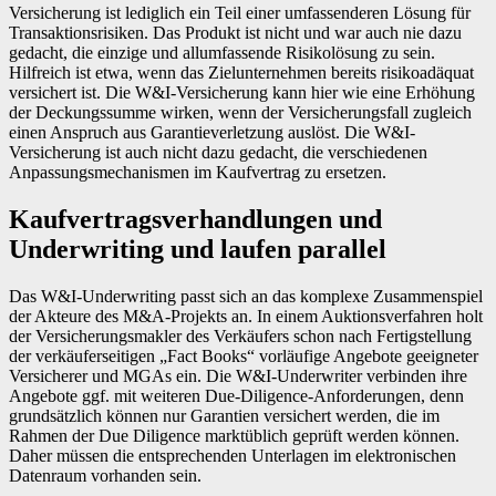
Versicherung ist lediglich ein Teil einer umfassenderen Lösung für
Transaktionsrisiken. Das Produkt ist nicht und war auch nie dazu
gedacht, die einzige und allumfassende Risikolösung zu sein.
Hilfreich ist etwa, wenn das Zielunternehmen bereits risikoadäquat
versichert ist. Die W&I-Versicherung kann hier wie eine Erhöhung
der Deckungssumme wirken, wenn der Versicherungsfall zugleich
einen Anspruch aus Garantieverletzung auslöst. Die W&I-
Versicherung ist auch nicht dazu gedacht, die verschiedenen
Anpassungsmechanismen im Kaufvertrag zu ersetzen.
Kaufvertragsverhandlungen und
Underwriting und laufen parallel
Das W&I-Underwriting passt sich an das komplexe Zusammenspiel
der Akteure des M&A-Projekts an. In einem Auktionsverfahren holt
der Versicherungsmakler des Verkäufers schon nach Fertigstellung
der verkäuferseitigen „Fact Books“ vorläufige Angebote geeigneter
Versicherer und MGAs ein. Die W&I-Underwriter verbinden ihre
Angebote ggf. mit weiteren Due-Diligence-Anforderungen, denn
grundsätzlich können nur Garantien versichert werden, die im
Rahmen der Due Diligence marktüblich geprüft werden können.
Daher müssen die entsprechenden Unterlagen im elektronischen
Datenraum vorhanden sein.