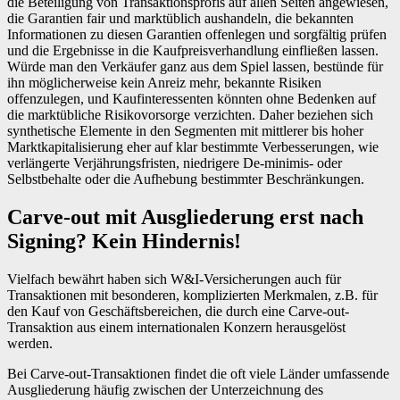
die Beteiligung von Transaktionsprofis auf allen Seiten angewiesen,
die Garantien fair und marktüblich aushandeln, die bekannten
Informationen zu diesen Garantien offenlegen und sorgfältig prüfen
und die Ergebnisse in die Kaufpreisverhandlung einfließen lassen.
Würde man den Verkäufer ganz aus dem Spiel lassen, bestünde für
ihn möglicherweise kein Anreiz mehr, bekannte Risiken
offenzulegen, und Kaufinteressenten könnten ohne Bedenken auf
die marktübliche Risikovorsorge verzichten. Daher beziehen sich
synthetische Elemente in den Segmenten mit mittlerer bis hoher
Marktkapitalisierung eher auf klar bestimmte Verbesserungen, wie
verlängerte Verjährungsfristen, niedrigere De-minimis- oder
Selbstbehalte oder die Aufhebung bestimmter Beschränkungen.
Carve-out mit Ausgliederung erst nach
Signing? Kein Hindernis!
Vielfach bewährt haben sich W&I-Versicherungen auch für
Transaktionen mit besonderen, komplizierten Merkmalen, z.B. für
den Kauf von Geschäftsbereichen, die durch eine Carve-out-
Transaktion aus einem internationalen Konzern herausgelöst
werden.
Bei Carve-out-Transaktionen findet die oft viele Länder umfassende
Ausgliederung häufig zwischen der Unterzeichnung des