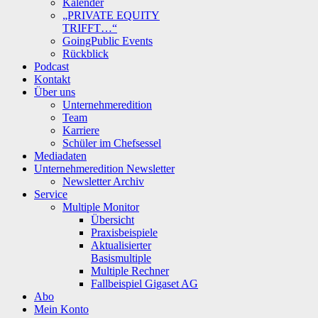
Kalender
„PRIVATE EQUITY
TRIFFT…“
GoingPublic Events
Rückblick
Podcast
Kontakt
Über uns
Unternehmeredition
Team
Karriere
Schüler im Chefsessel
Mediadaten
Unternehmeredition Newsletter
Newsletter Archiv
Service
Multiple Monitor
Übersicht
Praxisbeispiele
Aktualisierter
Basismultiple
Multiple Rechner
Fallbeispiel Gigaset AG
Abo
Mein Konto