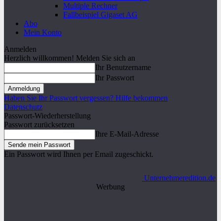
Multiple Rechner
Fallbeispiel Gigaset AG
Abo
Mein Konto
Anmelden
Herzlich willkommen! Melden Sie sich an
Ihr Benutzername
Ihr Passwort
Haben Sie Ihr Passwort vergessen? Hilfe bekommen
Datenschutz
Passwort-Wiederherstellung
Passwort zurücksetzen
Ihre E-Mail-Adresse
Ein Passwort wird Ihnen per Email zugeschickt.
Unternehmeredition.de
Werbung