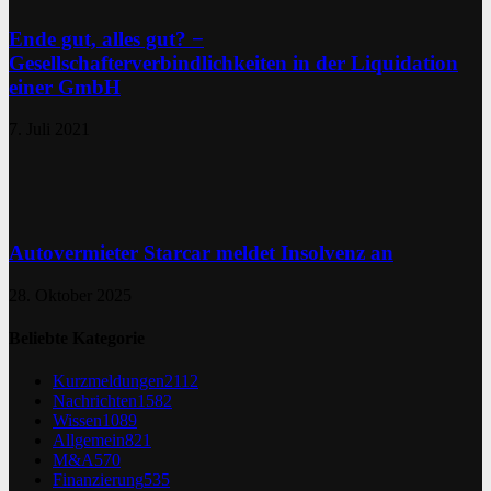
Ende gut, alles gut? −
Gesellschafterverbindlichkeiten in der Liquidation
einer GmbH
7. Juli 2021
Autovermieter Starcar meldet Insolvenz an
28. Oktober 2025
Beliebte Kategorie
Kurzmeldungen
2112
Nachrichten
1582
Wissen
1089
Allgemein
821
M&A
570
Finanzierung
535