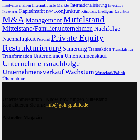
Internationalisierung
Internationale Märkte
Insolvenzverfahren
Investition
Konjunktur
Kapitalmarkt
Künstliche Intelligenz
Investoren
KfW
Liquidität
M&A
Mittelstand
Management
Mittelstand/Familienunternehmen
Nachfolge
Private Equity
Nachhaltigkeit
Personal
Restrukturierung
Sanierung
Transaktion
Transaktionen
Unternehmen
Unternehmenskauf
Transformation
Unternehmensnachfolge
Unternehmensverkauf
Wachstum
Wirtschaft/Politik
Übernahme
Unternehmeredition - Know-how für den Mittelstand
Kontaktieren Sie uns:
info@goingpublic.de
Aktuelles Magazin