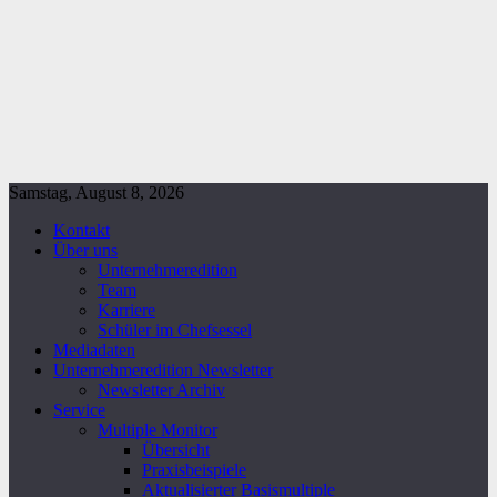
Samstag, August 8, 2026
Kontakt
Über uns
Unternehmeredition
Team
Karriere
Schüler im Chefsessel
Mediadaten
Unternehmeredition Newsletter
Newsletter Archiv
Service
Multiple Monitor
Übersicht
Praxisbeispiele
Aktualisierter Basismultiple