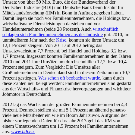
Umsatz von über 50 Mio. Euro, die der Bundesverband der
Deutschen Industrie (BDI) und Deutsche Bank beim Institut für
Mittelstandsforschung (IfM) in Bonn in Auftrag gegeben haben.
Damit liegen sie noch vor Familienunternehmen, die Holdings bzw.
wirtschaftsnahe Dienstleistungen darstellen und vor
Handelsunternehmen (beide 28 Prozent). Auch
wirtschaftlich
schlagen sich Familienunternehmen
aus der Industrie
gut: 2010, im
unmittelbaren Jahr nach der
Krise
, konnten sie ihren Umsatz um
12,1 Prozent steigern. Von 2011 auf 2012 betrug das
Umsatzwachstum 7,7 Prozent, bei Handel und Holdings 3,2 bzw.
1,7 Prozent. Insgesamt konnten Familienunternehmen in den Jahren
2010 und 2011 ihre Umsätze um durchschnittlich 12,2 bzw. 10,4
Prozent steigern. Zum Vergleich: Die Umsätze aller
Großunternehmen in Deutschland sind in diesem Zeitraum um 10,7
Prozent gestiegen.
Was schon oft beobachtet wurde
, kann durch
diese Zahlen neu belegt werden: Familienunternehmen sind gestärkt
aus der Wirtschafts- und Finanzkrise hervorgegangen und wichtiger
Jobmotor in Deutschland.
2012 lag das Wachstum der größten Familienunternehmen bei 4,3
Prozent. Dennoch stellten sie mit 5,1 Prozent annähernd genauso
viele neue Mitarbeiter ein wie im Boom-Jahr zuvor. Aufgrund der
bisher vorliegenden Daten für das Jahr 2013 geht das IfM von
einem Umsatzwachstum um 1,5 Prozent bei Familienunternehmen
aus.
www.bdi.eu