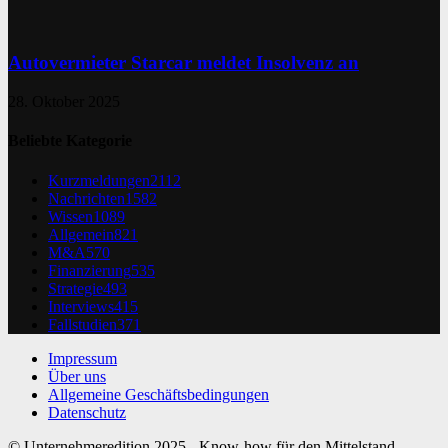
Autovermieter Starcar meldet Insolvenz an
28. Oktober 2025
Beliebte Kategorie
Kurzmeldungen
2112
Nachrichten
1582
Wissen
1089
Allgemein
821
M&A
570
Finanzierung
535
Strategie
493
Interviews
415
Fallstudien
371
Impressum
Über uns
Allgemeine Geschäftsbedingungen
Datenschutz
© Unternehmeredition 2025 - Know-how für den Mittelstand