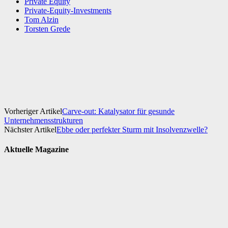
Private Equity
Private-Equity-Investments
Tom Alzin
Torsten Grede
Facebook
X
WhatsApp
Linkedin
Vorheriger Artikel
Carve-out: Katalysator für gesunde
Unternehmensstrukturen
Nächster Artikel
Ebbe oder perfekter Sturm mit Insolvenzwelle?
Aktuelle Magazine