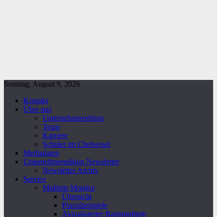
Sonntag, August 9, 2026
Kontakt
Über uns
Unternehmeredition
Team
Karriere
Schüler im Chefsessel
Mediadaten
Unternehmeredition Newsletter
Newsletter Archiv
Service
Multiple Monitor
Übersicht
Praxisbeispiele
Aktualisierter Basismultiple