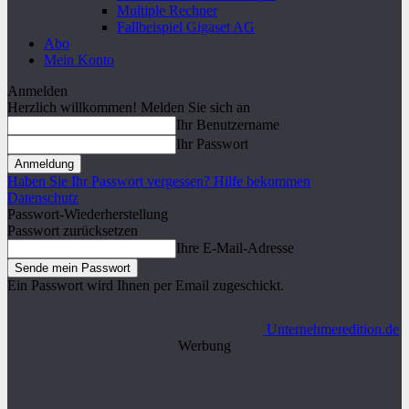
Multiple Rechner
Fallbeispiel Gigaset AG
Abo
Mein Konto
Anmelden
Herzlich willkommen! Melden Sie sich an
Ihr Benutzername
Ihr Passwort
Haben Sie Ihr Passwort vergessen? Hilfe bekommen
Datenschutz
Passwort-Wiederherstellung
Passwort zurücksetzen
Ihre E-Mail-Adresse
Ein Passwort wird Ihnen per Email zugeschickt.
Unternehmeredition.de
Werbung