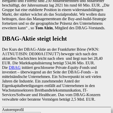
Bergamo und Florenz sind 250 Mitarbeiterinnen und Mitarbeiter
beschäftigt, der Jahresumsatz lag 2021 bis rund 60 Mio. EUR. „Die
Gruppe hat eine etablierte Position in einem widerstandsfähigen
Markt, der stärker wächst als das Sozialprodukt. Wir wollen dazu
beitragen, dass das Managementteam die Buy-and-build-Strategie
fortsetzen und so die geographische Präsenz des Unternehmens
erweitern kann“ , so
Tom Alzin
, Mitglied des DBAG-Vorstands.
DBAG-Aktie steigt leicht
Der Kurs der DBAG-Aktie an der Frankfurter Börse (WKN:
A1TNUT/ISIN: DE000A1TNUT7) bewegte sich nach den
aktuellen Nachrichten leicht nach oben und liegt nun bei 28,40
EUR. Die Marktkapitalisierung beträgt 534,06 Mio. EUR.
Die
DBAG
initiiert geschlossene Private-Equity-Fonds und
investiert – überwiegend an der Seite der DBAG-Fonds – in
mittelständische Unternehmen. Ein Schwerpunkt ist seit vielen
Jahren die Industrie. Ein zunehmender Anteil der
Eigenkapitalbeteiligungen entfällt auf Unternehmen in den
Wachstumssektoren Breitbandtelekommunikation, IT-
Services/Software und Healthcare. Das vom DBAG-Konzern
verwaltete oder beratene Vermögen beträgt 2,5 Mrd. EUR.
Autorenprofil