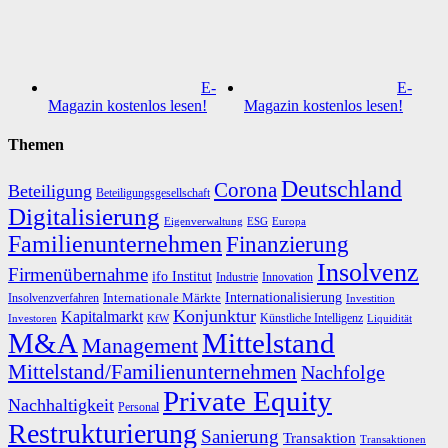
E-
E-
Magazin kostenlos lesen!
Magazin kostenlos lesen!
Themen
Deutschland
Corona
Beteiligung
Beteiligungsgesellschaft
Digitalisierung
Eigenverwaltung
ESG
Europa
Familienunternehmen
Finanzierung
Insolvenz
Firmenübernahme
ifo Institut
Innovation
Industrie
Internationalisierung
Internationale Märkte
Insolvenzverfahren
Investition
Konjunktur
Kapitalmarkt
Künstliche Intelligenz
Investoren
KfW
Liquidität
M&A
Mittelstand
Management
Mittelstand/Familienunternehmen
Nachfolge
Private Equity
Nachhaltigkeit
Personal
Restrukturierung
Sanierung
Transaktion
Transaktionen