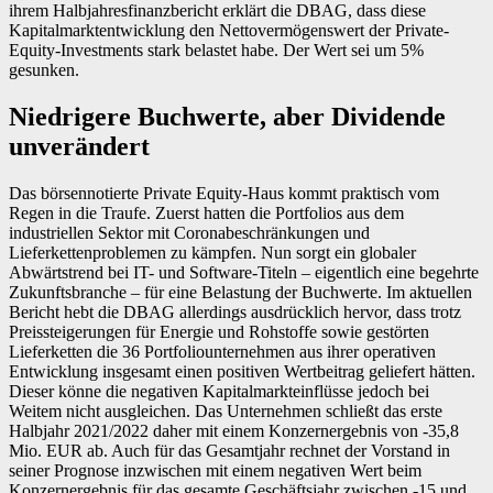
ihrem Halbjahresfinanzbericht erklärt die DBAG, dass diese
Kapital­markt­ent­wick­lung den Netto­vermögens­wert der Private-
Equity-Investments stark belastet habe. Der Wert sei um 5%
gesunken.
Niedrigere Buchwerte, aber Dividende
unverändert
Das börsennotierte Private Equity-Haus kommt praktisch vom
Regen in die Traufe. Zuerst hatten die Portfolios aus dem
industriellen Sektor mit Coronabeschränkungen und
Lieferkettenproblemen zu kämpfen. Nun sorgt ein globaler
Abwärtstrend bei IT- und Software-Titeln – eigentlich eine begehrte
Zukunftsbranche – für eine Belastung der Buchwerte. Im aktuellen
Bericht hebt die DBAG allerdings ausdrücklich hervor, dass trotz
Preissteigerungen für Energie und Rohstoffe sowie gestörten
Lieferketten die 36 Portfoliounternehmen aus ihrer operativen
Entwicklung insgesamt einen positiven Wertbeitrag geliefert hätten.
Dieser könne die negativen Kapitalmarkteinflüsse jedoch bei
Weitem nicht ausgleichen. Das Unternehmen schließt das erste
Halbjahr 2021/2022 daher mit einem Konzernergebnis von -35,8
Mio. EUR ab. Auch für das Gesamtjahr rechnet der Vorstand in
seiner Prognose inzwischen mit einem negativen Wert beim
Konzernergebnis für das gesamte Geschäftsjahr zwischen -15 und