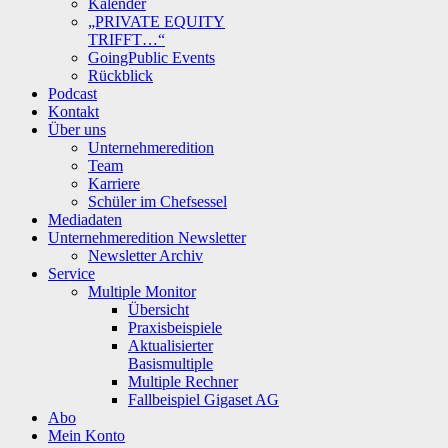
Kalender
„PRIVATE EQUITY
TRIFFT…“
GoingPublic Events
Rückblick
Podcast
Kontakt
Über uns
Unternehmeredition
Team
Karriere
Schüler im Chefsessel
Mediadaten
Unternehmeredition Newsletter
Newsletter Archiv
Service
Multiple Monitor
Übersicht
Praxisbeispiele
Aktualisierter
Basismultiple
Multiple Rechner
Fallbeispiel Gigaset AG
Abo
Mein Konto