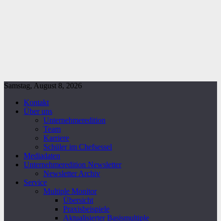
Samstag, August 8, 2026
Kontakt
Über uns
Unternehmeredition
Team
Karriere
Schüler im Chefsessel
Mediadaten
Unternehmeredition Newsletter
Newsletter Archiv
Service
Multiple Monitor
Übersicht
Praxisbeispiele
Aktualisierter Basismultiple