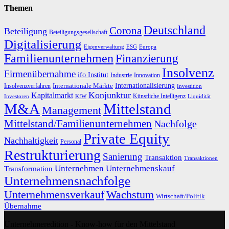
Themen
Deutschland
Corona
Beteiligung
Beteiligungsgesellschaft
Digitalisierung
Eigenverwaltung
ESG
Europa
Familienunternehmen
Finanzierung
Insolvenz
Firmenübernahme
ifo Institut
Innovation
Industrie
Internationalisierung
Internationale Märkte
Insolvenzverfahren
Investition
Konjunktur
Kapitalmarkt
Künstliche Intelligenz
Investoren
KfW
Liquidität
M&A
Mittelstand
Management
Mittelstand/Familienunternehmen
Nachfolge
Private Equity
Nachhaltigkeit
Personal
Restrukturierung
Sanierung
Transaktion
Transaktionen
Unternehmen
Unternehmenskauf
Transformation
Unternehmensnachfolge
Unternehmensverkauf
Wachstum
Wirtschaft/Politik
Übernahme
Unternehmeredition - Know-how für den Mittelstand