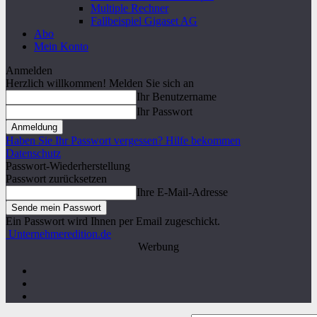
Multiple Rechner
Fallbeispiel Gigaset AG
Abo
Mein Konto
Anmelden
Herzlich willkommen! Melden Sie sich an
Ihr Benutzername
Ihr Passwort
Haben Sie Ihr Passwort vergessen? Hilfe bekommen
Datenschutz
Passwort-Wiederherstellung
Passwort zurücksetzen
Ihre E-Mail-Adresse
Ein Passwort wird Ihnen per Email zugeschickt.
Unternehmeredition.de
Werbung