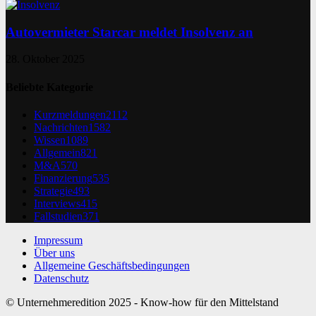
Autovermieter Starcar meldet Insolvenz an
28. Oktober 2025
Beliebte Kategorie
Kurzmeldungen
2112
Nachrichten
1582
Wissen
1089
Allgemein
821
M&A
570
Finanzierung
535
Strategie
493
Interviews
415
Fallstudien
371
Impressum
Über uns
Allgemeine Geschäftsbedingungen
Datenschutz
© Unternehmeredition 2025 - Know-how für den Mittelstand