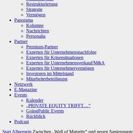
Restrukturierung
Strategie
Vermögen
Panorama
Kolumne
Nachrichten
Personalia
Partner
Premium-Partner
Experten für Unternehmensnachfolge
Experten für Krisensituationen
Experten für Unternehmensverkauf/M&A
Experten für Unternehmervermögen
Investoren im Mittelstand
Mitarbeiterbeteiligung
Netzwerk
E-Magazine
Events
Kalender
„PRIVATE EQUITY TRIFFT…“
GoingPublic Events
Rückblick
Podcast
Start
Allgemein
Zwischen „Wall of Maturity“ und neuen Sanierungsto