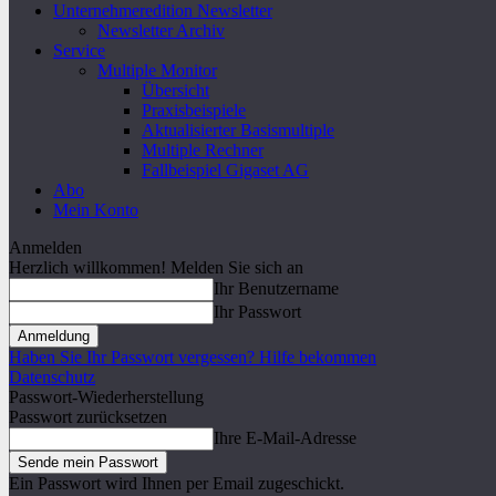
Unternehmeredition Newsletter
Newsletter Archiv
Service
Multiple Monitor
Übersicht
Praxisbeispiele
Aktualisierter Basismultiple
Multiple Rechner
Fallbeispiel Gigaset AG
Abo
Mein Konto
Anmelden
Herzlich willkommen! Melden Sie sich an
Ihr Benutzername
Ihr Passwort
Haben Sie Ihr Passwort vergessen? Hilfe bekommen
Datenschutz
Passwort-Wiederherstellung
Passwort zurücksetzen
Ihre E-Mail-Adresse
Ein Passwort wird Ihnen per Email zugeschickt.