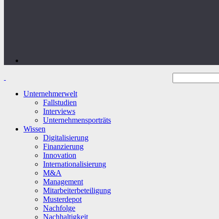
Unternehmerwelt
Fallstudien
Interviews
Unternehmensporträts
Wissen
Digitalisierung
Finanzierung
Innovation
Internationalisierung
M&A
Management
Mitarbeiterbeteiligung
Musterdepot
Nachfolge
Nachhaltigkeit