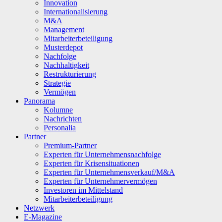
Innovation
Internationalisierung
M&A
Management
Mitarbeiterbeteiligung
Musterdepot
Nachfolge
Nachhaltigkeit
Restrukturierung
Strategie
Vermögen
Panorama
Kolumne
Nachrichten
Personalia
Partner
Premium-Partner
Experten für Unternehmensnachfolge
Experten für Krisensituationen
Experten für Unternehmensverkauf/M&A
Experten für Unternehmervermögen
Investoren im Mittelstand
Mitarbeiterbeteiligung
Netzwerk
E-Magazine