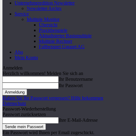
Unternehmeredition Newsletter
Newsletter Archiv
Service
Multiple Monitor
Übersicht
Praxisbeispiele
Aktualisierter Basismultiple
Multiple Rechner
Fallbeispiel Gigaset AG
Abo
Mein Konto
Anmelden
Herzlich willkommen! Melden Sie sich an
Ihr Benutzername
Ihr Passwort
Haben Sie Ihr Passwort vergessen? Hilfe bekommen
Datenschutz
Passwort-Wiederherstellung
Passwort zurücksetzen
Ihre E-Mail-Adresse
Ein Passwort wird Ihnen per Email zugeschickt.