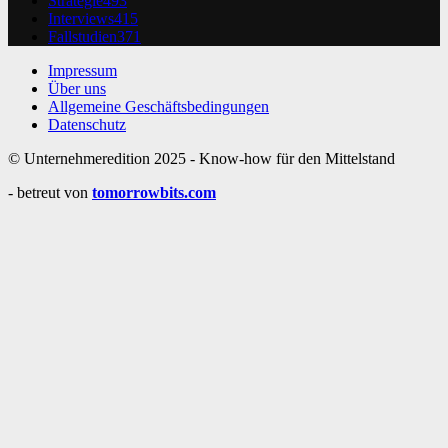
Strategie
493
Interviews
415
Fallstudien
371
Impressum
Über uns
Allgemeine Geschäftsbedingungen
Datenschutz
© Unternehmeredition 2025 - Know-how für den Mittelstand
- betreut von
tomorrowbits.com