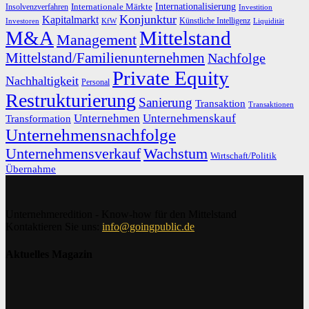
Internationalisierung
Internationale Märkte
Insolvenzverfahren
Investition
Konjunktur
Kapitalmarkt
Künstliche Intelligenz
Investoren
KfW
Liquidität
M&A
Mittelstand
Management
Mittelstand/Familienunternehmen
Nachfolge
Private Equity
Nachhaltigkeit
Personal
Restrukturierung
Sanierung
Transaktion
Transaktionen
Unternehmen
Unternehmenskauf
Transformation
Unternehmensnachfolge
Unternehmensverkauf
Wachstum
Wirtschaft/Politik
Übernahme
Unternehmeredition - Know-how für den Mittelstand
Kontaktieren Sie uns:
info@goingpublic.de
Aktuelles Magazin