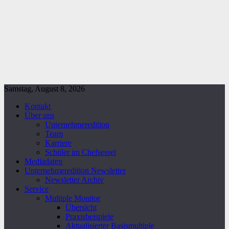
Samstag, August 8, 2026
Kontakt
Über uns
Unternehmeredition
Team
Karriere
Schüler im Chefsessel
Mediadaten
Unternehmeredition Newsletter
Newsletter Archiv
Service
Multiple Monitor
Übersicht
Praxisbeispiele
Aktualisierter Basismultiple