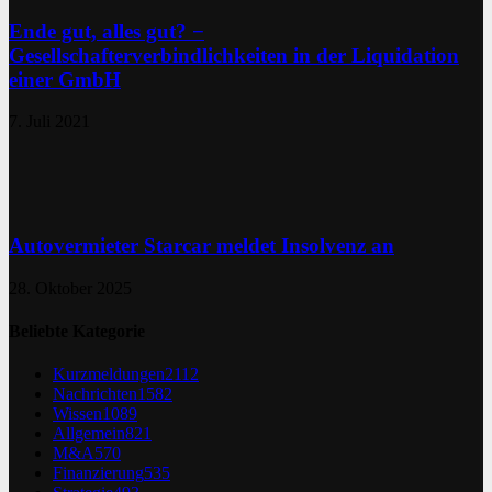
Ende gut, alles gut? −
Gesellschafterverbindlichkeiten in der Liquidation
einer GmbH
7. Juli 2021
Autovermieter Starcar meldet Insolvenz an
28. Oktober 2025
Beliebte Kategorie
Kurzmeldungen
2112
Nachrichten
1582
Wissen
1089
Allgemein
821
M&A
570
Finanzierung
535