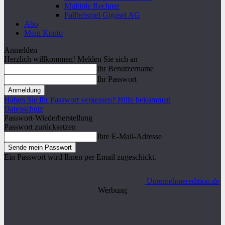
Multiple Rechner
Fallbeispiel Gigaset AG
Abo
Mein Konto
Anmelden
Herzlich willkommen! Melden Sie sich an
Ihr Benutzername
Ihr Passwort
Haben Sie Ihr Passwort vergessen? Hilfe bekommen
Datenschutz
Passwort-Wiederherstellung
Passwort zurücksetzen
Ihre E-Mail-Adresse
Ein Passwort wird Ihnen per Email zugeschickt.
Unternehmeredition.de
Werbung