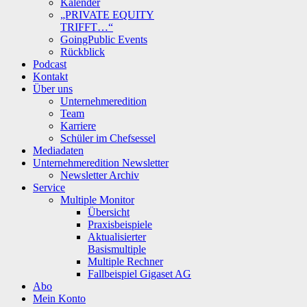
Kalender
„PRIVATE EQUITY
TRIFFT…“
GoingPublic Events
Rückblick
Podcast
Kontakt
Über uns
Unternehmeredition
Team
Karriere
Schüler im Chefsessel
Mediadaten
Unternehmeredition Newsletter
Newsletter Archiv
Service
Multiple Monitor
Übersicht
Praxisbeispiele
Aktualisierter
Basismultiple
Multiple Rechner
Fallbeispiel Gigaset AG
Abo
Mein Konto