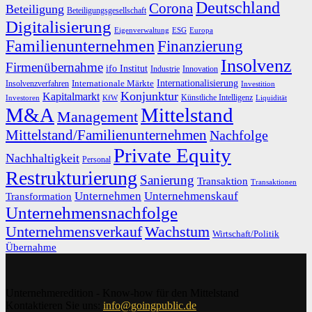
Deutschland
Corona
Beteiligung
Beteiligungsgesellschaft
Digitalisierung
Eigenverwaltung
ESG
Europa
Familienunternehmen
Finanzierung
Insolvenz
Firmenübernahme
ifo Institut
Innovation
Industrie
Internationalisierung
Internationale Märkte
Insolvenzverfahren
Investition
Konjunktur
Kapitalmarkt
Künstliche Intelligenz
Investoren
KfW
Liquidität
M&A
Mittelstand
Management
Mittelstand/Familienunternehmen
Nachfolge
Private Equity
Nachhaltigkeit
Personal
Restrukturierung
Sanierung
Transaktion
Transaktionen
Unternehmen
Unternehmenskauf
Transformation
Unternehmensnachfolge
Unternehmensverkauf
Wachstum
Wirtschaft/Politik
Übernahme
Unternehmeredition - Know-how für den Mittelstand
Kontaktieren Sie uns:
info@goingpublic.de