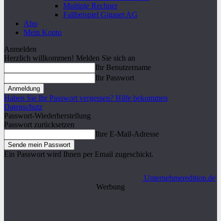
Multiple Rechner
Fallbeispiel Gigaset AG
Abo
Mein Konto
Anmelden
Herzlich willkommen! Melden Sie sich an
Ihr Benutzername
Ihr Passwort
Haben Sie Ihr Passwort vergessen? Hilfe bekommen
Datenschutz
Passwort-Wiederherstellung
Passwort zurücksetzen
Ihre E-Mail-Adresse
Ein Passwort wird Ihnen per Email zugeschickt.
Unternehmeredition.de
Werbung