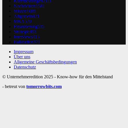
Kurzmeldungen
2111
Nachrichten
1581
Wissen
1089
Allgemein
821
M&A
570
Finanzierung
535
Strategie
493
Interviews
415
Fallstudien
371
Impressum
Über uns
Allgemeine Geschäftsbedingungen
Datenschutz
© Unternehmeredition 2025 - Know-how für den Mittelstand
- betreut von
tomorrowbits.com