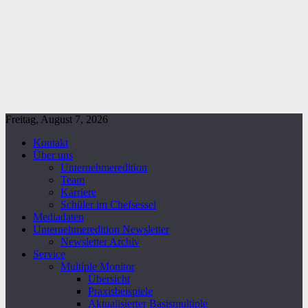
Freitag, August 7, 2026
Kontakt
Über uns
Unternehmeredition
Team
Karriere
Schüler im Chefsessel
Mediadaten
Unternehmeredition Newsletter
Newsletter Archiv
Service
Multiple Monitor
Übersicht
Praxisbeispiele
Aktualisierter Basismultiple