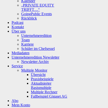
Kalender
„PRIVATE EQUITY
TRIFFT…“
GoingPublic Events
Rückblick
Podcast
Kontakt
Über uns
Unternehmeredition
Team
Karriere
Schüler im Chefsessel
Mediadaten
Unternehmeredition Newsletter
Newsletter Archiv
Service
Multiple Monitor
Übersicht
Praxisbeispiele
Aktualisierter
Basismultiple
Multiple Rechner
Fallbeispiel Gigaset AG
Abo
Mein Konto