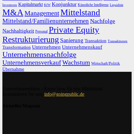
Konjunktur
Kapitalmarkt
Künstliche Intelligenz
Investoren
KfW
Liquidität
M&A
Mittelstand
Management
Mittelstand/Familienunternehmen
Nachfolge
Private Equity
Nachhaltigkeit
Personal
Restrukturierung
Sanierung
Transaktion
Transaktionen
Unternehmen
Unternehmenskauf
Transformation
Unternehmensnachfolge
Unternehmensverkauf
Wachstum
Wirtschaft/Politik
Übernahme
Unternehmeredition - Know-how für den Mittelstand
Kontaktieren Sie uns:
info@goingpublic.de
Aktuelles Magazin