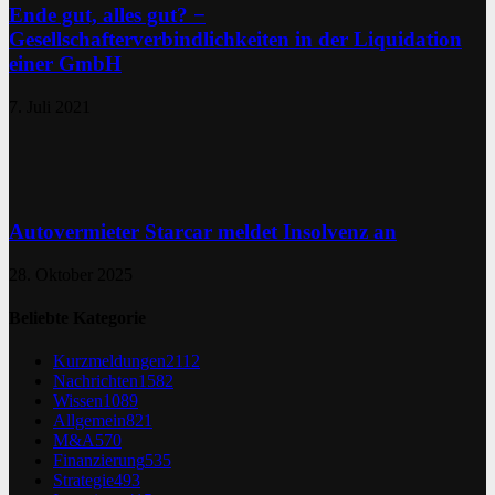
Ende gut, alles gut? −
Gesellschafterverbindlichkeiten in der Liquidation
einer GmbH
7. Juli 2021
Autovermieter Starcar meldet Insolvenz an
28. Oktober 2025
Beliebte Kategorie
Kurzmeldungen
2112
Nachrichten
1582
Wissen
1089
Allgemein
821
M&A
570
Finanzierung
535
Strategie
493