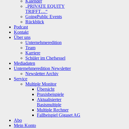
Kalender
„PRIVATE EQUITY
TRIFFT…“
GoingPublic Events
Rückblick
Podcast
Kontakt
Über uns
Unternehmeredition
Team
Karriere
Schüler im Chefsessel
Mediadaten
Unternehmeredition Newsletter
Newsletter Archiv
Service
Multiple Monitor
Übersicht
Praxisbeispiele
Aktualisierter
Basismultiple
Multiple Rechner
Fallbeispiel Gigaset AG
Abo
Mein Konto