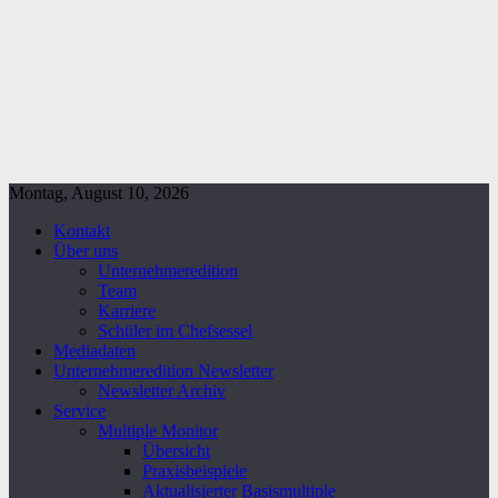
Montag, August 10, 2026
Kontakt
Über uns
Unternehmeredition
Team
Karriere
Schüler im Chefsessel
Mediadaten
Unternehmeredition Newsletter
Newsletter Archiv
Service
Multiple Monitor
Übersicht
Praxisbeispiele
Aktualisierter Basismultiple