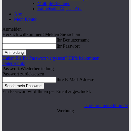
Multiple Rechner
Fallbeispiel Gigaset AG
Abo
Mein Konto
Anmelden
Herzlich willkommen! Melden Sie sich an
Ihr Benutzername
Ihr Passwort
Haben Sie Ihr Passwort vergessen? Hilfe bekommen
Datenschutz
Passwort-Wiederherstellung
Passwort zurücksetzen
Ihre E-Mail-Adresse
Ein Passwort wird Ihnen per Email zugeschickt.
Unternehmeredition.de
Werbung