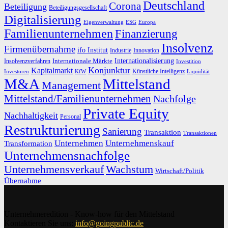
Deutschland
Corona
Beteiligung
Beteiligungsgesellschaft
Digitalisierung
Eigenverwaltung
ESG
Europa
Familienunternehmen
Finanzierung
Insolvenz
Firmenübernahme
ifo Institut
Innovation
Industrie
Internationalisierung
Internationale Märkte
Insolvenzverfahren
Investition
Konjunktur
Kapitalmarkt
Künstliche Intelligenz
Investoren
KfW
Liquidität
M&A
Mittelstand
Management
Mittelstand/Familienunternehmen
Nachfolge
Private Equity
Nachhaltigkeit
Personal
Restrukturierung
Sanierung
Transaktion
Transaktionen
Unternehmen
Unternehmenskauf
Transformation
Unternehmensnachfolge
Unternehmensverkauf
Wachstum
Wirtschaft/Politik
Übernahme
Unternehmeredition - Know-how für den Mittelstand
Kontaktieren Sie uns:
info@goingpublic.de