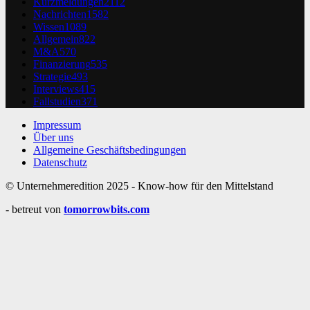
Kurzmeldungen
2112
Nachrichten
1582
Wissen
1089
Allgemein
822
M&A
570
Finanzierung
535
Strategie
493
Interviews
415
Fallstudien
371
Impressum
Über uns
Allgemeine Geschäftsbedingungen
Datenschutz
© Unternehmeredition 2025 - Know-how für den Mittelstand
- betreut von
tomorrowbits.com