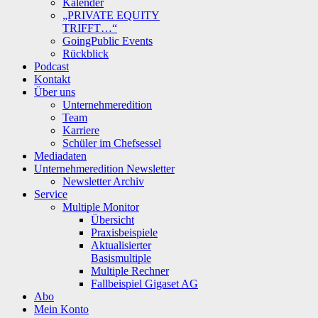
Kalender
„PRIVATE EQUITY
TRIFFT…“
GoingPublic Events
Rückblick
Podcast
Kontakt
Über uns
Unternehmeredition
Team
Karriere
Schüler im Chefsessel
Mediadaten
Unternehmeredition Newsletter
Newsletter Archiv
Service
Multiple Monitor
Übersicht
Praxisbeispiele
Aktualisierter
Basismultiple
Multiple Rechner
Fallbeispiel Gigaset AG
Abo
Mein Konto