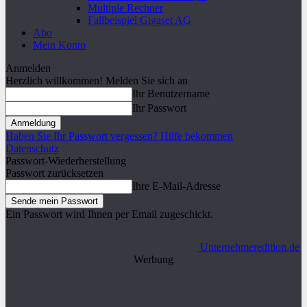
Multiple Rechner
Fallbeispiel Gigaset AG
Abo
Mein Konto
Anmelden
Herzlich willkommen! Melden Sie sich an
Ihr Benutzername
Ihr Passwort
Haben Sie Ihr Passwort vergessen? Hilfe bekommen
Datenschutz
Passwort-Wiederherstellung
Passwort zurücksetzen
Ihre E-Mail-Adresse
Ein Passwort wird Ihnen per Email zugeschickt.
Unternehmeredition.de
Werbung