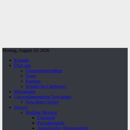
Montag, August 10, 2026
Kontakt
Über uns
Unternehmeredition
Team
Karriere
Schüler im Chefsessel
Mediadaten
Unternehmeredition Newsletter
Newsletter Archiv
Service
Multiple Monitor
Übersicht
Praxisbeispiele
Aktualisierter Basismultiple