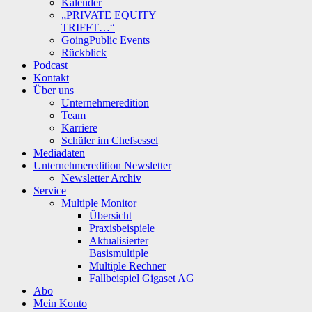
Kalender
„PRIVATE EQUITY
TRIFFT…“
GoingPublic Events
Rückblick
Podcast
Kontakt
Über uns
Unternehmeredition
Team
Karriere
Schüler im Chefsessel
Mediadaten
Unternehmeredition Newsletter
Newsletter Archiv
Service
Multiple Monitor
Übersicht
Praxisbeispiele
Aktualisierter
Basismultiple
Multiple Rechner
Fallbeispiel Gigaset AG
Abo
Mein Konto