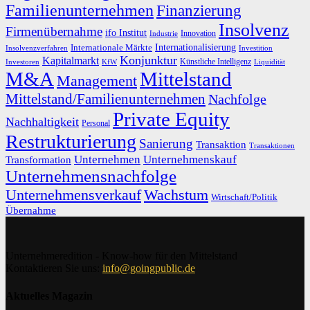
Familienunternehmen
Finanzierung
Insolvenz
Firmenübernahme
ifo Institut
Innovation
Industrie
Internationalisierung
Internationale Märkte
Insolvenzverfahren
Investition
Konjunktur
Kapitalmarkt
Künstliche Intelligenz
Investoren
KfW
Liquidität
M&A
Mittelstand
Management
Mittelstand/Familienunternehmen
Nachfolge
Private Equity
Nachhaltigkeit
Personal
Restrukturierung
Sanierung
Transaktion
Transaktionen
Unternehmen
Unternehmenskauf
Transformation
Unternehmensnachfolge
Unternehmensverkauf
Wachstum
Wirtschaft/Politik
Übernahme
Unternehmeredition - Know-how für den Mittelstand
Kontaktieren Sie uns:
info@goingpublic.de
Aktuelles Magazin