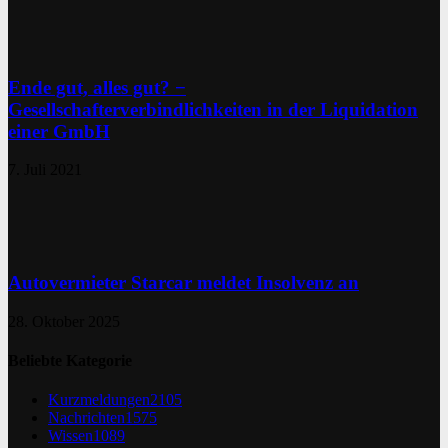
Ende gut, alles gut? −
Gesellschafterverbindlichkeiten in der Liquidation
einer GmbH
7. Juli 2021
Autovermieter Starcar meldet Insolvenz an
28. Oktober 2025
Beliebte Kategorie
Kurzmeldungen
2105
Nachrichten
1575
Wissen
1089