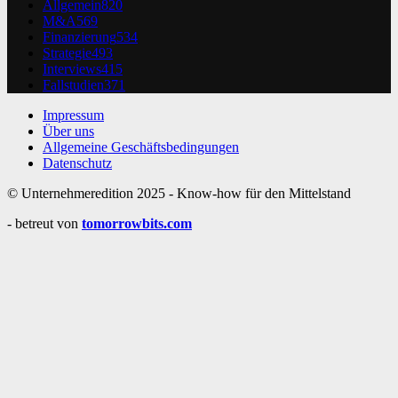
Allgemein
820
M&A
569
Finanzierung
534
Strategie
493
Interviews
415
Fallstudien
371
Impressum
Über uns
Allgemeine Geschäftsbedingungen
Datenschutz
© Unternehmeredition 2025 - Know-how für den Mittelstand
- betreut von
tomorrowbits.com