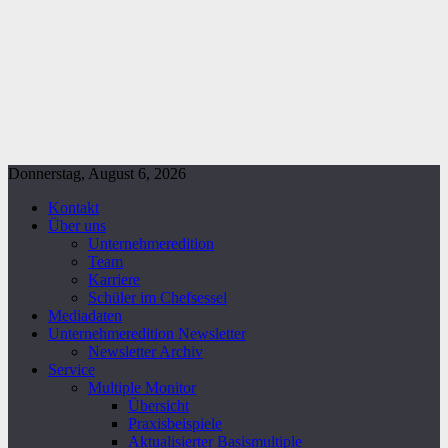
Donnerstag, August 6, 2026
Kontakt
Über uns
Unternehmeredition
Team
Karriere
Schüler im Chefsessel
Mediadaten
Unternehmeredition Newsletter
Newsletter Archiv
Service
Multiple Monitor
Übersicht
Praxisbeispiele
Aktualisierter Basismultiple