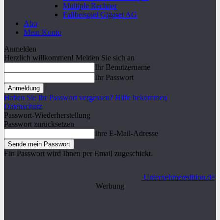
Multiple Rechner
Fallbeispiel Gigaset AG
Abo
Mein Konto
Anmelden
Herzlich willkommen! Melden Sie sich an
Ihr Benutzername
Ihr Passwort
Haben Sie Ihr Passwort vergessen? Hilfe bekommen
Datenschutz
Passwort-Wiederherstellung
Passwort zurücksetzen
Ihre E-Mail-Adresse
Ein Passwort wird Ihnen per Email zugeschickt.
Unternehmeredition.de
Werbung