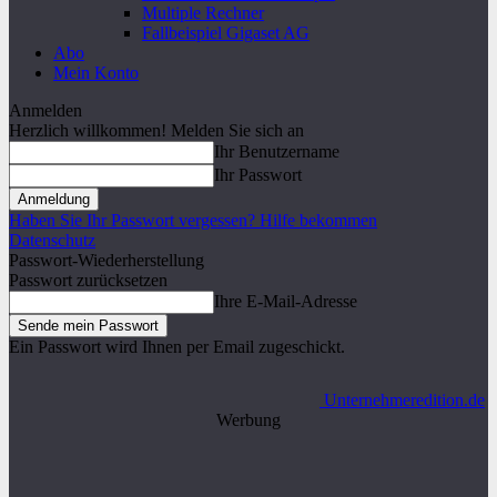
Multiple Rechner
Fallbeispiel Gigaset AG
Abo
Mein Konto
Anmelden
Herzlich willkommen! Melden Sie sich an
Ihr Benutzername
Ihr Passwort
Haben Sie Ihr Passwort vergessen? Hilfe bekommen
Datenschutz
Passwort-Wiederherstellung
Passwort zurücksetzen
Ihre E-Mail-Adresse
Ein Passwort wird Ihnen per Email zugeschickt.
Unternehmeredition.de
Werbung