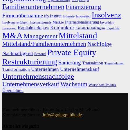
ESG
Europa
Familienunternehmen
Finanzierung
Insolvenz
Firmenübernahme
ifo Institut
Innovation
Industrie
Internationalisierung
Internationale Märkte
Insolvenzverfahren
Investition
Konjunktur
Kapitalmarkt
Künstliche Intelligenz
Investoren
KfW
Liquidität
M&A
Mittelstand
Management
Mittelstand/Familienunternehmen
Nachfolge
Private Equity
Nachhaltigkeit
Personal
Restrukturierung
Sanierung
Transaktion
Transaktionen
Unternehmen
Unternehmenskauf
Transformation
Unternehmensnachfolge
Unternehmensverkauf
Wachstum
Wirtschaft/Politik
Übernahme
Unternehmeredition - Know-how für den Mittelstand
Kontaktieren Sie uns:
info@goingpublic.de
Aktuelles Magazin