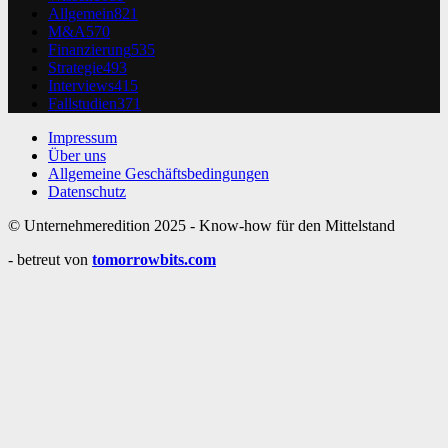
Allgemein
821
M&A
570
Finanzierung
535
Strategie
493
Interviews
415
Fallstudien
371
Impressum
Über uns
Allgemeine Geschäftsbedingungen
Datenschutz
© Unternehmeredition 2025 - Know-how für den Mittelstand
- betreut von
tomorrowbits.com