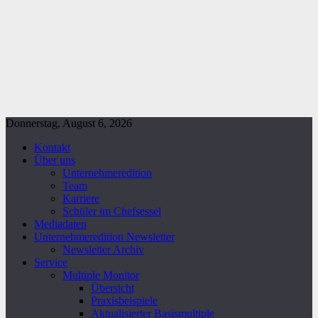
Donnerstag, August 6, 2026
Kontakt
Über uns
Unternehmeredition
Team
Karriere
Schüler im Chefsessel
Mediadaten
Unternehmeredition Newsletter
Newsletter Archiv
Service
Multiple Monitor
Übersicht
Praxisbeispiele
Aktualisierter Basismultiple