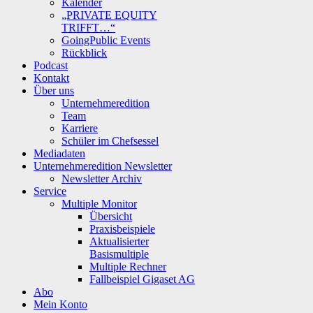
Kalender
„PRIVATE EQUITY
TRIFFT…“
GoingPublic Events
Rückblick
Podcast
Kontakt
Über uns
Unternehmeredition
Team
Karriere
Schüler im Chefsessel
Mediadaten
Unternehmeredition Newsletter
Newsletter Archiv
Service
Multiple Monitor
Übersicht
Praxisbeispiele
Aktualisierter
Basismultiple
Multiple Rechner
Fallbeispiel Gigaset AG
Abo
Mein Konto