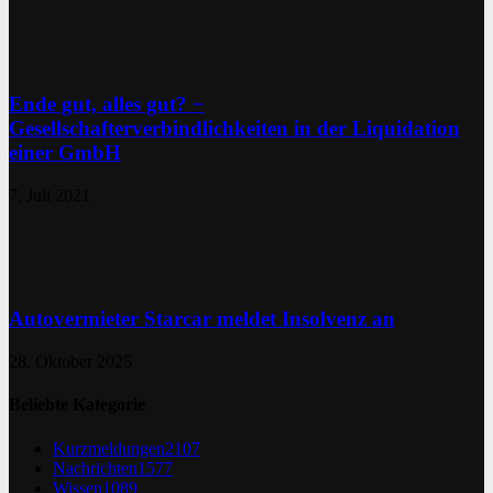
Ende gut, alles gut? −
Gesellschafterverbindlichkeiten in der Liquidation
einer GmbH
7. Juli 2021
Autovermieter Starcar meldet Insolvenz an
28. Oktober 2025
Beliebte Kategorie
Kurzmeldungen
2107
Nachrichten
1577
Wissen
1089