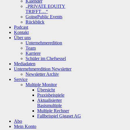
Kalender
„PRIVATE EQUITY
TRIFFT…“
GoingPublic Events
Rückblick
Podcast
Kontakt
Über uns
Unternehmeredition
Team
Karriere
Schüler im Chefsessel
Mediadaten
Unternehmeredition Newsletter
Newsletter Archiv
Service
Multiple Monitor
Übersicht
Praxisbeispiele
Aktualisierter
Basismultiple
Multiple Rechner
Fallbeispiel Gigaset AG
Abo
Mein Konto