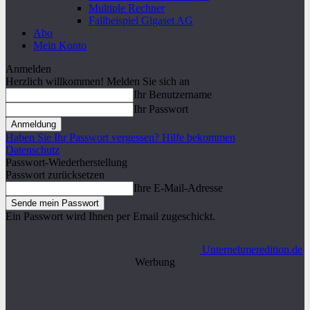
Multiple Rechner
Fallbeispiel Gigaset AG
Abo
Mein Konto
Anmelden
Herzlich willkommen! Melden Sie sich an
Ihr Benutzername
Ihr Passwort
Haben Sie Ihr Passwort vergessen? Hilfe bekommen
Datenschutz
Passwort-Wiederherstellung
Passwort zurücksetzen
Ihre E-Mail-Adresse
Ein Passwort wird Ihnen per Email zugeschickt.
Unternehmeredition.de
Werbung