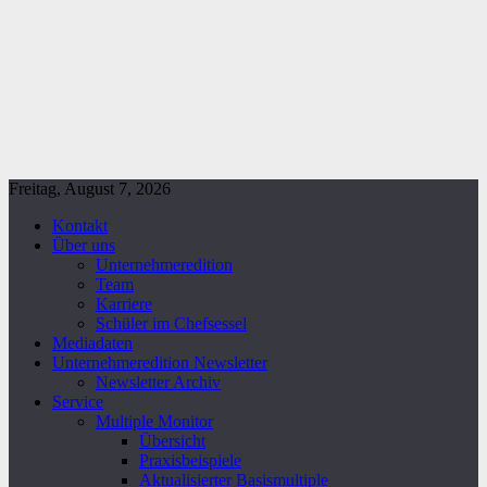
Freitag, August 7, 2026
Kontakt
Über uns
Unternehmeredition
Team
Karriere
Schüler im Chefsessel
Mediadaten
Unternehmeredition Newsletter
Newsletter Archiv
Service
Multiple Monitor
Übersicht
Praxisbeispiele
Aktualisierter Basismultiple