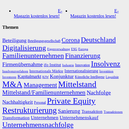
E-
E-
Magazin kostenlos lesen!
Magazin kostenlos lesen!
Themen
Deutschland
Corona
Beteiligung
Beteiligungsgesellschaft
Digitalisierung
Eigenverwaltung
ESG
Europa
Familienunternehmen
Finanzierung
Insolvenz
Firmenübernahme
ifo Institut
Innovation
Industrie
Internationalisierung
Internationale Märkte
Insolvenzverfahren
Investition
Konjunktur
Kapitalmarkt
Künstliche Intelligenz
Investoren
KfW
Liquidität
M&A
Mittelstand
Management
Mittelstand/Familienunternehmen
Nachfolge
Private Equity
Nachhaltigkeit
Personal
Restrukturierung
Sanierung
Transaktion
Transaktionen
Unternehmen
Unternehmenskauf
Transformation
Unternehmensnachfolge