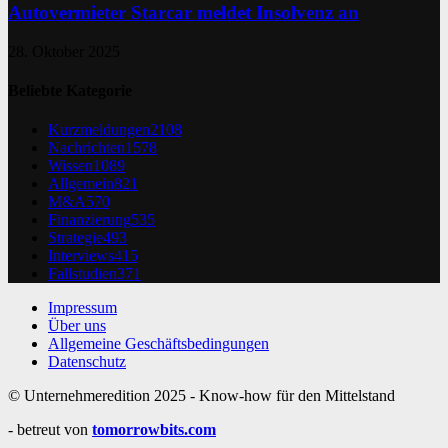
Autovermieter Starcar meldet Insolvenz an
28. Oktober 2025
Beliebte Kategorie
Kurzmeldungen
2108
Nachrichten
1578
Wissen
1089
Allgemein
821
M&A
570
Finanzierung
535
Strategie
493
Interviews
415
Fallstudien
371
Impressum
Über uns
Allgemeine Geschäftsbedingungen
Datenschutz
© Unternehmeredition 2025 - Know-how für den Mittelstand
- betreut von
tomorrowbits.com