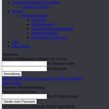
Unternehmeredition Newsletter
Newsletter Archiv
Service
Multiple Monitor
Übersicht
Praxisbeispiele
Aktualisierter Basismultiple
Multiple Rechner
Fallbeispiel Gigaset AG
Abo
Mein Konto
Anmelden
Herzlich willkommen! Melden Sie sich an
Ihr Benutzername
Ihr Passwort
Haben Sie Ihr Passwort vergessen? Hilfe bekommen
Datenschutz
Passwort-Wiederherstellung
Passwort zurücksetzen
Ihre E-Mail-Adresse
Ein Passwort wird Ihnen per Email zugeschickt.