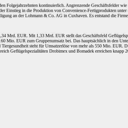
Folgejahrzehnten kontinuierlich. Angrenzende Geschäftsfelder wie die
er Einstieg in die Produktion von Convenience-Fertigprodukten unter
eiligung an der Lohmann & Co. AG in Cuxhaven. Es entstand die Fir
34 Mrd. EUR. Mit 1,33 Mrd. EUR stellt das Geschäftsfeld Geflügelspe
ls 160 Mio. EUR zum Gruppenumsatz bei. Das hauptsächlich in den 
Tiergesundheit steht für Umsatzerlöse von mehr als 550 Mio. EUR. 
ereich Geflügelspezialitäten Drobimex und Bomadek erreichen knapp 
Linkedin
Email
Drucken