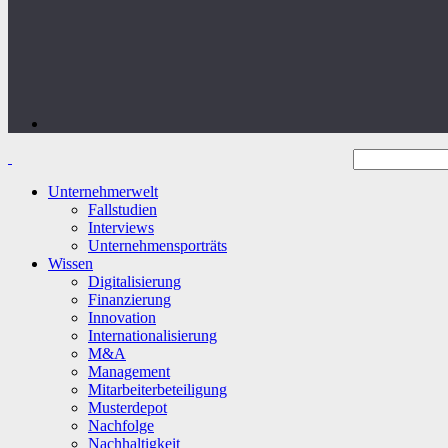
Unternehmerwelt
Fallstudien
Interviews
Unternehmensporträts
Wissen
Digitalisierung
Finanzierung
Innovation
Internationalisierung
M&A
Management
Mitarbeiterbeteiligung
Musterdepot
Nachfolge
Nachhaltigkeit