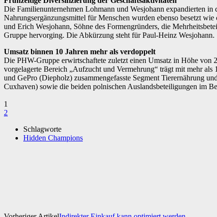
Frühzeitige Diversifizierung der Geschäftsaktivitäten
Die Familienunternehmen Lohmann und Wesjohann expandierten in den 
Nahrungsergänzungsmittel für Menschen wurden ebenso besetzt wie d
und Erich Wesjohann, Söhne des Formengründers, die Mehrheitsbet
Gruppe hervorging. Die Abkürzung steht für Paul-Heinz Wesjohann.
Umsatz binnen 10 Jahren mehr als verdoppelt
Die PHW-Gruppe erwirtschaftete zuletzt einen Umsatz in Höhe von 2,
vorgelagerte Bereich „Aufzucht und Vermehrung“ trägt mit mehr a
und GePro (Diepholz) zusammengefasste Segment Tierernährung und 
Cuxhaven) sowie die beiden polnischen Auslandsbeteiligungen im B
1
2
Schlagworte
Hidden Champions
Teilen
Facebook
X
WhatsApp
Vorheriger Artikel
Indirekter Einkauf kann optimiert werden