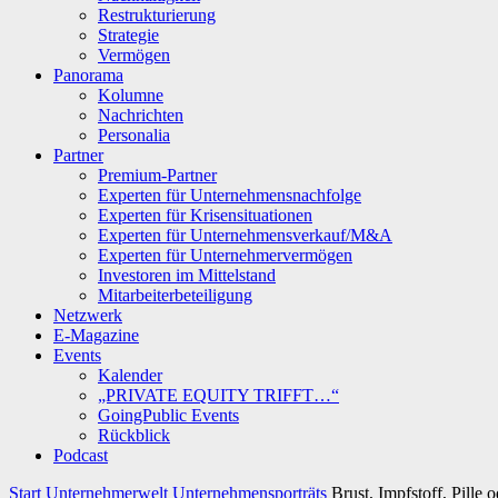
Restrukturierung
Strategie
Vermögen
Panorama
Kolumne
Nachrichten
Personalia
Partner
Premium-Partner
Experten für Unternehmensnachfolge
Experten für Krisensituationen
Experten für Unternehmensverkauf/M&A
Experten für Unternehmervermögen
Investoren im Mittelstand
Mitarbeiterbeteiligung
Netzwerk
E-Magazine
Events
Kalender
„PRIVATE EQUITY TRIFFT…“
GoingPublic Events
Rückblick
Podcast
Start
Unternehmerwelt
Unternehmensporträts
Brust, Impfstoff, Pille 