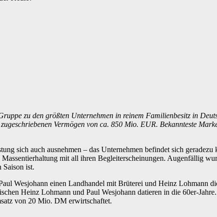
uppe zu den größten Unternehmen in reinem Familienbesitz in Deutsc
 zugeschriebenen Vermögen von ca. 850 Mio. EUR. Bekannteste Marke 
istung sich auch ausnehmen – das Unternehmen befindet sich geradezu k
 Massentierhaltung mit all ihren Begleiterscheinungen. Augenfällig wu
Saison ist.
s Paul Wesjohann einen Landhandel mit Brüterei und Heinz Lohmann di
schen Heinz Lohmann und Paul Wesjohann datieren in die 60er-Jahre.
msatz von 20 Mio. DM erwirtschaftet.