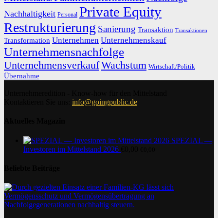
Private Equity
Nachhaltigkeit
Personal
Restrukturierung
Sanierung
Transaktion
Transaktionen
Unternehmen
Unternehmenskauf
Transformation
Unternehmensnachfolge
Unternehmensverkauf
Wachstum
Wirtschaft/Politik
Übernahme
Unternehmeredition - Know-how für den Mittelstand
Kontaktieren Sie uns:
info@goingpublic.de
Aktuelles Magazin
SPEZIAL —
Investoren im Mittelstand 2026
€
0,00
€
0,00
Beliebte Beiträge