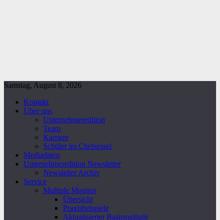
Samstag, August 8, 2026
Kontakt
Über uns
Unternehmeredition
Team
Karriere
Schüler im Chefsessel
Mediadaten
Unternehmeredition Newsletter
Newsletter Archiv
Service
Multiple Monitor
Übersicht
Praxisbeispiele
Aktualisierter Basismultiple