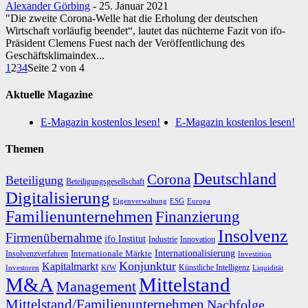
Alexander Görbing
-
25. Januar 2021
"Die zweite Corona-Welle hat die Erholung der deutschen
Wirtschaft vorläufig beendet“, lautet das nüchterne Fazit von ifo-
Präsident Clemens Fuest nach der Veröffentlichung des
Geschäftsklimaindex...
1
2
3
4
Seite 2 von 4
Aktuelle Magazine
E-Magazin kostenlos lesen!
E-Magazin kostenlos lesen!
Themen
Deutschland
Corona
Beteiligung
Beteiligungsgesellschaft
Digitalisierung
Eigenverwaltung
ESG
Europa
Familienunternehmen
Finanzierung
Insolvenz
Firmenübernahme
ifo Institut
Innovation
Industrie
Internationalisierung
Internationale Märkte
Insolvenzverfahren
Investition
Konjunktur
Kapitalmarkt
Künstliche Intelligenz
Investoren
KfW
Liquidität
M&A
Mittelstand
Management
Mittelstand/Familienunternehmen
Nachfolge