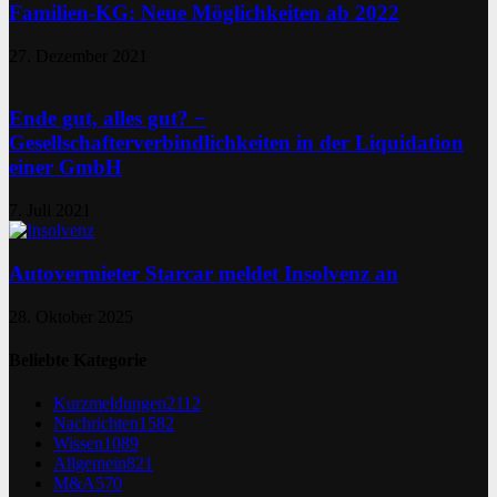
Familien-KG: Neue Möglichkeiten ab 2022
27. Dezember 2021
Ende gut, alles gut? −
Gesellschafterverbindlichkeiten in der Liquidation
einer GmbH
7. Juli 2021
Autovermieter Starcar meldet Insolvenz an
28. Oktober 2025
Beliebte Kategorie
Kurzmeldungen
2112
Nachrichten
1582
Wissen
1089
Allgemein
821
M&A
570