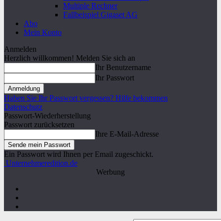
Multiple Rechner
Fallbeispiel Gigaset AG
Abo
Mein Konto
Anmelden
Herzlich willkommen! Melden Sie sich an
Ihr Benutzername
Ihr Passwort
Haben Sie Ihr Passwort vergessen? Hilfe bekommen
Datenschutz
Passwort-Wiederherstellung
Passwort zurücksetzen
Ihre E-Mail-Adresse
Ein Passwort wird Ihnen per Email zugeschickt.
Unternehmeredition.de
Werbung