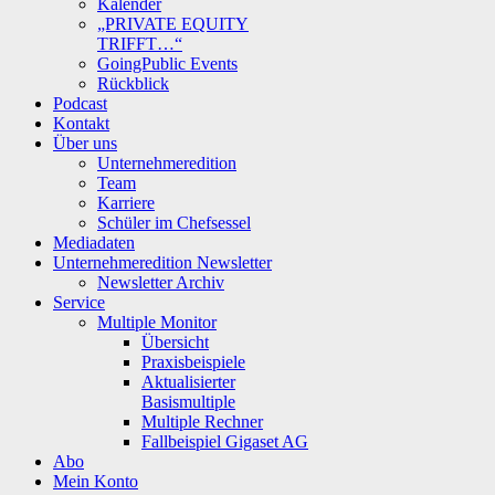
Kalender
„PRIVATE EQUITY
TRIFFT…“
GoingPublic Events
Rückblick
Podcast
Kontakt
Über uns
Unternehmeredition
Team
Karriere
Schüler im Chefsessel
Mediadaten
Unternehmeredition Newsletter
Newsletter Archiv
Service
Multiple Monitor
Übersicht
Praxisbeispiele
Aktualisierter
Basismultiple
Multiple Rechner
Fallbeispiel Gigaset AG
Abo
Mein Konto