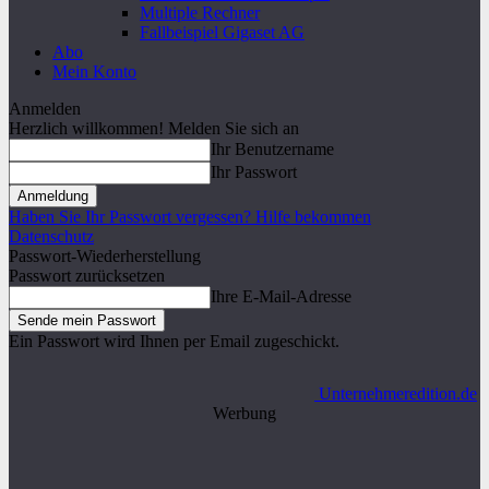
Multiple Rechner
Fallbeispiel Gigaset AG
Abo
Mein Konto
Anmelden
Herzlich willkommen! Melden Sie sich an
Ihr Benutzername
Ihr Passwort
Haben Sie Ihr Passwort vergessen? Hilfe bekommen
Datenschutz
Passwort-Wiederherstellung
Passwort zurücksetzen
Ihre E-Mail-Adresse
Ein Passwort wird Ihnen per Email zugeschickt.
Unternehmeredition.de
Werbung