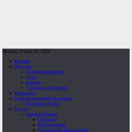
Montag, August 10, 2026
Kontakt
Über uns
Unternehmeredition
Team
Karriere
Schüler im Chefsessel
Mediadaten
Unternehmeredition Newsletter
Newsletter Archiv
Service
Multiple Monitor
Übersicht
Praxisbeispiele
Aktualisierter Basismultiple