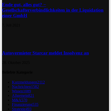
Ende gut, alles gut? −
Gesellschafterverbindlichkeiten in der Liquidation
einer GmbH
7. Juli 2021
Autovermieter Starcar meldet Insolvenz an
28. Oktober 2025
Beliebte Kategorie
Kurzmeldungen
2112
Nachrichten
1582
Wissen
1089
Allgemein
821
M&A
570
Finanzierung
535
Strategie
493