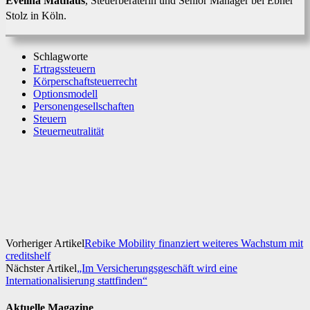
Evelina Mathäus
, Steuerberaterin und Senior Manager bei Ebner
Stolz in Köln.
Schlagworte
Ertragssteuern
Körperschaftsteuerrecht
Optionsmodell
Personengesellschaften
Steuern
Steuerneutralität
Facebook
X
WhatsApp
Linkedin
Vorheriger Artikel
Rebike Mobility finanziert weiteres Wachstum mit
creditshelf
Nächster Artikel
„Im Versicherungsgeschäft wird eine
Internationalisierung stattfinden“
Aktuelle Magazine