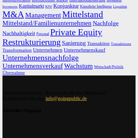
Internationale Märkte
Insolvenzverfahren
Investition
Konjunktur
Kapitalmarkt
Künstliche Intelligenz
Investoren
KfW
Liquidität
M&A
Mittelstand
Management
Mittelstand/Familienunternehmen
Nachfolge
Private Equity
Nachhaltigkeit
Personal
Restrukturierung
Sanierung
Transaktion
Transaktionen
Unternehmen
Unternehmenskauf
Transformation
Unternehmensnachfolge
Unternehmensverkauf
Wachstum
Wirtschaft/Politik
Übernahme
Unternehmeredition - Know-how für den Mittelstand
Kontaktieren Sie uns:
info@goingpublic.de
Aktuelles Magazin