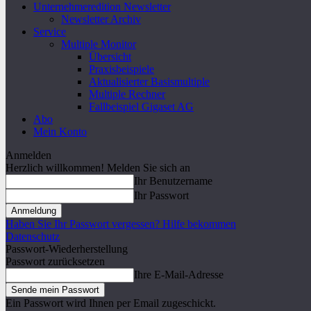
Unternehmeredition Newsletter
Newsletter Archiv
Service
Multiple Monitor
Übersicht
Praxisbeispiele
Aktualisierter Basismultiple
Multiple Rechner
Fallbeispiel Gigaset AG
Abo
Mein Konto
Anmelden
Herzlich willkommen! Melden Sie sich an
Ihr Benutzername
Ihr Passwort
Haben Sie Ihr Passwort vergessen? Hilfe bekommen
Datenschutz
Passwort-Wiederherstellung
Passwort zurücksetzen
Ihre E-Mail-Adresse
Ein Passwort wird Ihnen per Email zugeschickt.