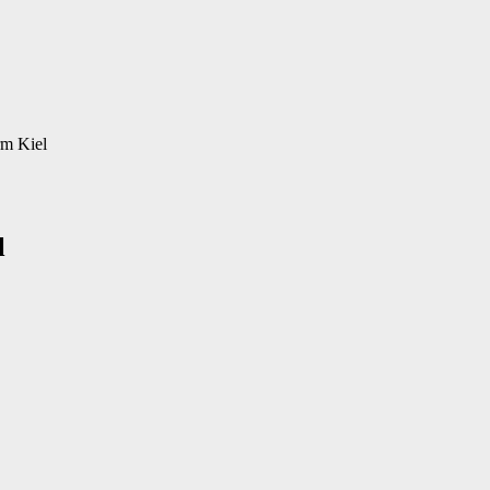
rm Kiel
l