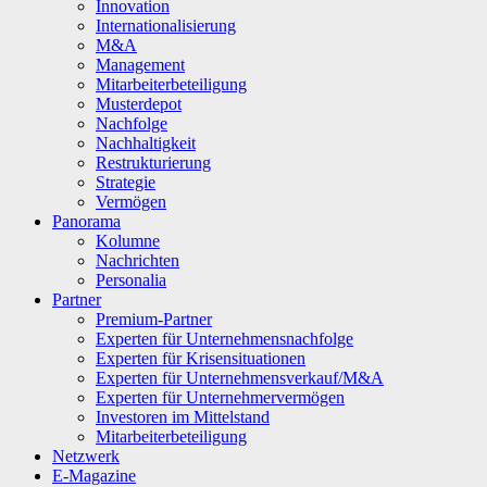
Innovation
Internationalisierung
M&A
Management
Mitarbeiterbeteiligung
Musterdepot
Nachfolge
Nachhaltigkeit
Restrukturierung
Strategie
Vermögen
Panorama
Kolumne
Nachrichten
Personalia
Partner
Premium-Partner
Experten für Unternehmensnachfolge
Experten für Krisensituationen
Experten für Unternehmensverkauf/M&A
Experten für Unternehmervermögen
Investoren im Mittelstand
Mitarbeiterbeteiligung
Netzwerk
E-Magazine