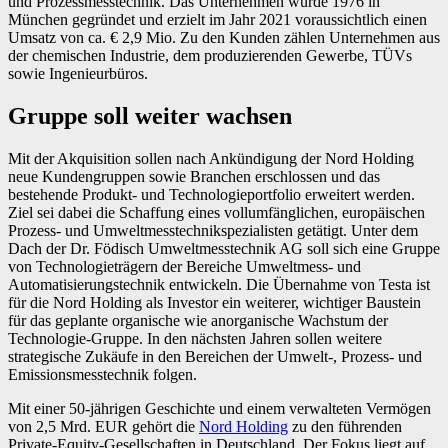
und Prozessmesstechnik. Das Unternehmen wurde 1976 in
München gegründet und erzielt im Jahr 2021 voraussichtlich einen
Umsatz von ca. € 2,9 Mio. Zu den Kunden zählen Unternehmen aus
der chemischen Industrie, dem produzierenden Gewerbe, TÜVs
sowie Ingenieurbüros.
Gruppe soll weiter wachsen
Mit der Akquisition sollen nach Ankündigung der Nord Holding
neue Kundengruppen sowie Branchen erschlossen und das
bestehende Produkt- und Technologieportfolio erweitert werden.
Ziel sei dabei die Schaffung eines vollumfänglichen, europäischen
Prozess- und Umweltmesstechnikspezialisten getätigt. Unter dem
Dach der Dr. Födisch Umweltmesstechnik AG soll sich eine Gruppe
von Technologieträgern der Bereiche Umweltmess- und
Automatisierungstechnik entwickeln. Die Übernahme von Testa ist
für die Nord Holding als Investor ein weiterer, wichtiger Baustein
für das geplante organische wie anorganische Wachstum der
Technologie-Gruppe. In den nächsten Jahren sollen weitere
strategische Zukäufe in den Bereichen der Umwelt-, Prozess- und
Emissionsmesstechnik folgen.
Mit einer 50-jährigen Geschichte und einem verwalteten Vermögen
von 2,5 Mrd. EUR gehört die
Nord Holding
zu den führenden
Private-Equity-Gesellschaften in Deutschland. Der Fokus liegt auf