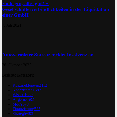
Ende gut, alles gut? −
Gesellschafterverbindlichkeiten in der Liquidation
einer GmbH
7. Juli 2021
Autovermieter Starcar meldet Insolvenz an
28. Oktober 2025
Beliebte Kategorie
Kurzmeldungen
2112
Nachrichten
1582
Wissen
1089
Allgemein
821
M&A
570
Finanzierung
535
Strategie
493