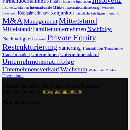
Insolvenz
Firmenübernahme
ifo Institut
Innovation
Industrie
Internationalisierung
Internationale Märkte
Insolvenzverfahren
Investition
Konjunktur
Kapitalmarkt
Künstliche Intelligenz
Investoren
KfW
Liquidität
M&A
Mittelstand
Management
Mittelstand/Familienunternehmen
Nachfolge
Private Equity
Nachhaltigkeit
Personal
Restrukturierung
Sanierung
Transaktion
Transaktionen
Unternehmen
Unternehmenskauf
Transformation
Unternehmensnachfolge
Unternehmensverkauf
Wachstum
Wirtschaft/Politik
Übernahme
Unternehmeredition - Know-how für den Mittelstand
Kontaktieren Sie uns:
info@goingpublic.de
Aktuelles Magazin