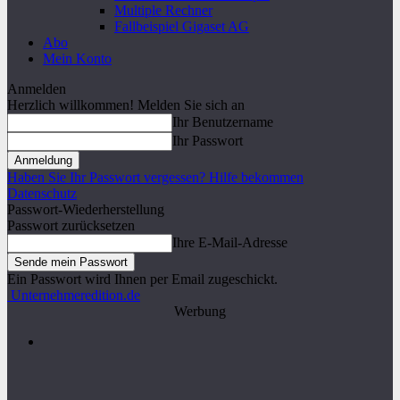
Multiple Rechner
Fallbeispiel Gigaset AG
Abo
Mein Konto
Anmelden
Herzlich willkommen! Melden Sie sich an
Ihr Benutzername
Ihr Passwort
Haben Sie Ihr Passwort vergessen? Hilfe bekommen
Datenschutz
Passwort-Wiederherstellung
Passwort zurücksetzen
Ihre E-Mail-Adresse
Ein Passwort wird Ihnen per Email zugeschickt.
Unternehmeredition.de
Werbung