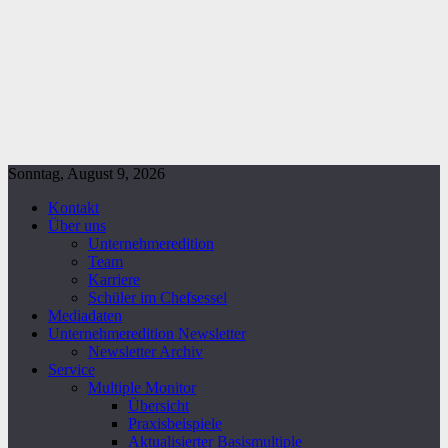
Sonntag, August 9, 2026
Kontakt
Über uns
Unternehmeredition
Team
Karriere
Schüler im Chefsessel
Mediadaten
Unternehmeredition Newsletter
Newsletter Archiv
Service
Multiple Monitor
Übersicht
Praxisbeispiele
Aktualisierter Basismultiple