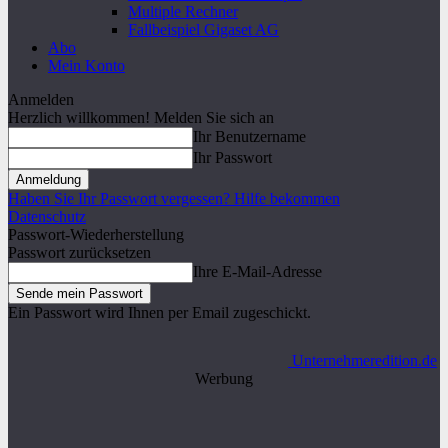
Multiple Rechner
Fallbeispiel Gigaset AG
Abo
Mein Konto
Anmelden
Herzlich willkommen! Melden Sie sich an
Ihr Benutzername
Ihr Passwort
Haben Sie Ihr Passwort vergessen? Hilfe bekommen
Datenschutz
Passwort-Wiederherstellung
Passwort zurücksetzen
Ihre E-Mail-Adresse
Ein Passwort wird Ihnen per Email zugeschickt.
Unternehmeredition.de
Werbung