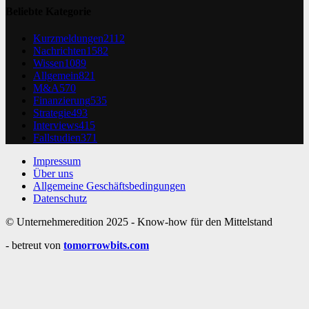
Beliebte Kategorie
Kurzmeldungen
2112
Nachrichten
1582
Wissen
1089
Allgemein
821
M&A
570
Finanzierung
535
Strategie
493
Interviews
415
Fallstudien
371
Impressum
Über uns
Allgemeine Geschäftsbedingungen
Datenschutz
© Unternehmeredition 2025 - Know-how für den Mittelstand
- betreut von
tomorrowbits.com