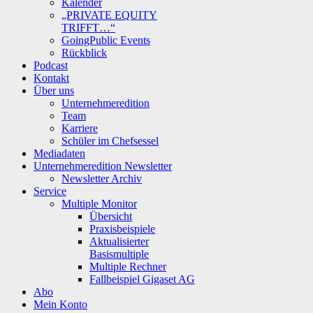
Kalender
„PRIVATE EQUITY
TRIFFT…“
GoingPublic Events
Rückblick
Podcast
Kontakt
Über uns
Unternehmeredition
Team
Karriere
Schüler im Chefsessel
Mediadaten
Unternehmeredition Newsletter
Newsletter Archiv
Service
Multiple Monitor
Übersicht
Praxisbeispiele
Aktualisierter
Basismultiple
Multiple Rechner
Fallbeispiel Gigaset AG
Abo
Mein Konto