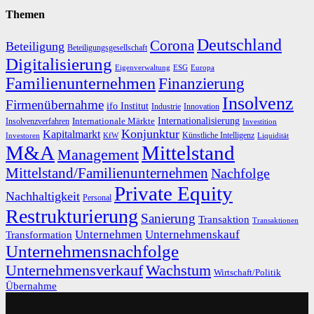
Themen
Deutschland
Corona
Beteiligung
Beteiligungsgesellschaft
Digitalisierung
Eigenverwaltung
ESG
Europa
Familienunternehmen
Finanzierung
Insolvenz
Firmenübernahme
ifo Institut
Innovation
Industrie
Internationalisierung
Internationale Märkte
Insolvenzverfahren
Investition
Konjunktur
Kapitalmarkt
Künstliche Intelligenz
Investoren
KfW
Liquidität
M&A
Mittelstand
Management
Mittelstand/Familienunternehmen
Nachfolge
Private Equity
Nachhaltigkeit
Personal
Restrukturierung
Sanierung
Transaktion
Transaktionen
Unternehmen
Unternehmenskauf
Transformation
Unternehmensnachfolge
Unternehmensverkauf
Wachstum
Wirtschaft/Politik
Übernahme