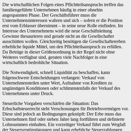
Die wirtschaftlichen Folgen eines Pflichtteilsanspruchs treffen das
familiengeführte Unternehmen häufig in einer ohnehin
angespannten Phase. Der Geschäftsführer muss die
Unternehmensinteressen wahren und sich – sofern er die Position
erst vom Erblasser übernimmt – in seine neue Rolle einfinden. Im
Interesse des Unternehmens wird die neue Geschäftsleitung
Gewinne thesaurieren und gerade nicht an die Gesellschafter
ausschütten wollen. Gleichzeitig benötigen die Gesellschaftererben
erhebliche liquide Mittel, um den Pflichtteilsanspruch zu erfüllen.
Da Beträge in dieser Größenordnung in der Regel nicht ohne
Weiteres verfügbar sind, geraten viele Nachfolger in eine
wirtschaftlich bedrohliche Situation.
Die Notwendigkeit, schnell Liquidität zu beschaffen, kann
folgenschwere Entscheidungen verlangen: Verkauf von
Unternehmensteilen unter Wert, Aufnahme von Krediten zu
ungünstigen Konditionen oder schlimmstenfalls der Verkauf des
Unternehmens unter Druck.
Steuerliche Vorgaben verschärfen die Situation: Das
Erbschaftsteuerrecht sieht Verschonungen für Betriebsvermögen vor.
Diese sind jedoch an Bedingungen geknüpft: Der Erbe muss das
Unternehmen fünf oder sieben Jahre lang fortführen und definierte
Lohnsummen einhalten. Ein vorzeitiger Verkauf führt zum Wegfall
der Steuervergünstigungen und kann erhebliche Steuerzahlungen