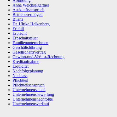
Abfindung
Anna Weichselgartner
Auskunftsanspruch
Betriebsvermögen
Bilanz
Dr. Ulrike Helkenberg
Erbfall
Erbrecht
Erbschaftsteuer
Familienunternehmen
Geschäftsführung
Gesellschaftsvertrag
Gewinn-und-Verlust-Rechnung
Kreditaufnahme
Liquidität
Nachfolgeplanung
Nachlass
Pflichtteil
Pflichtteilsanspruch
Unternehmensanteil
Unternehmensbewertung
Unternehmensnachfolge
Unternehmensverkauf