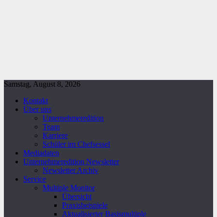
Samstag, August 8, 2026
Kontakt
Über uns
Unternehmeredition
Team
Karriere
Schüler im Chefsessel
Mediadaten
Unternehmeredition Newsletter
Newsletter Archiv
Service
Multiple Monitor
Übersicht
Praxisbeispiele
Aktualisierter Basismultiple