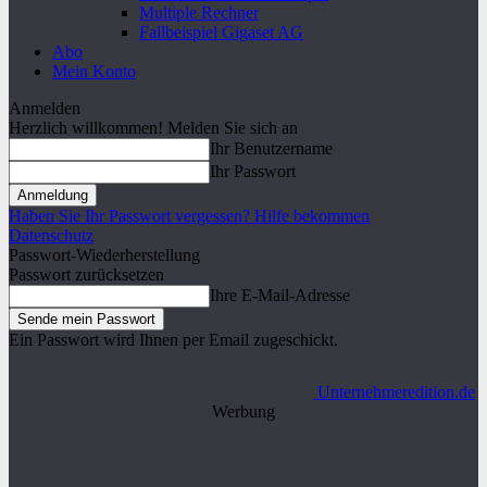
Multiple Rechner
Fallbeispiel Gigaset AG
Abo
Mein Konto
Anmelden
Herzlich willkommen! Melden Sie sich an
Ihr Benutzername
Ihr Passwort
Haben Sie Ihr Passwort vergessen? Hilfe bekommen
Datenschutz
Passwort-Wiederherstellung
Passwort zurücksetzen
Ihre E-Mail-Adresse
Ein Passwort wird Ihnen per Email zugeschickt.
Unternehmeredition.de
Werbung