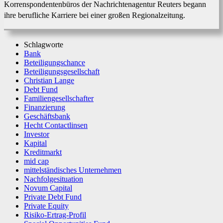
Korrenspondentenbüros der Nachrichtenagentur Reuters begann
ihre berufliche Karriere bei einer großen Regionalzeitung.
Schlagworte
Bank
Beteiligungschance
Beteiligungsgesellschaft
Christian Lange
Debt Fund
Familiengesellschafter
Finanzierung
Geschäftsbank
Hecht Contactlinsen
Investor
Kapital
Kreditmarkt
mid cap
mittelstän­disches Unternehmen
Nachfolgesituation
Novum Capital
Private Debt Fund
Private Equity
Risiko-Ertrag-Profil