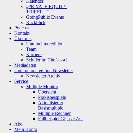
Kalender
„PRIVATE EQUITY
TRIFFT…“
GoingPublic Events
Rückblick
Podcast
Kontakt
Über uns
Unternehmeredition
Team
Karriere
Schüler im Chefsessel
Mediadaten
Unternehmeredition Newsletter
Newsletter Archiv
Service
Multiple Monitor
Übersicht
Praxisbeispiele
Aktualisierter
Basismultiple
Multiple Rechner
Fallbeispiel Gigaset AG
Abo
Mein Konto