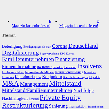
E-
E-
Magazin kostenlos lesen!
Magazin kostenlos lesen!
Themen
Deutschland
Corona
Beteiligung
Beteiligungsgesellschaft
Digitalisierung
Eigenverwaltung
ESG
Europa
Familienunternehmen
Finanzierung
Insolvenz
Firmenübernahme
ifo Institut
Innovation
Industrie
Internationalisierung
Internationale Märkte
Insolvenzverfahren
Investition
Konjunktur
Kapitalmarkt
Künstliche Intelligenz
Investoren
KfW
Liquidität
M&A
Mittelstand
Management
Mittelstand/Familienunternehmen
Nachfolge
Private Equity
Nachhaltigkeit
Personal
Restrukturierung
Sanierung
Transaktion
Transaktionen