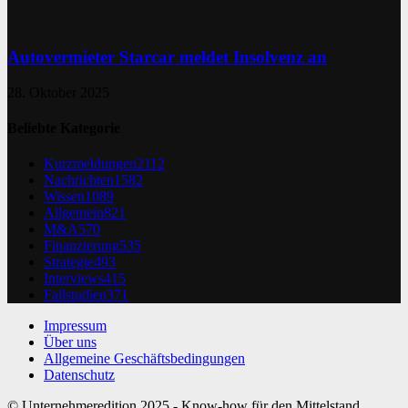
Autovermieter Starcar meldet Insolvenz an
28. Oktober 2025
Beliebte Kategorie
Kurzmeldungen
2112
Nachrichten
1582
Wissen
1089
Allgemein
821
M&A
570
Finanzierung
535
Strategie
493
Interviews
415
Fallstudien
371
Impressum
Über uns
Allgemeine Geschäftsbedingungen
Datenschutz
© Unternehmeredition 2025 - Know-how für den Mittelstand