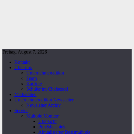
Freitag, August 7, 2026
Kontakt
Über uns
Unternehmeredition
Team
Karriere
Schüler im Chefsessel
Mediadaten
Unternehmeredition Newsletter
Newsletter Archiv
Service
Multiple Monitor
Übersicht
Praxisbeispiele
Aktualisierter Basismultiple