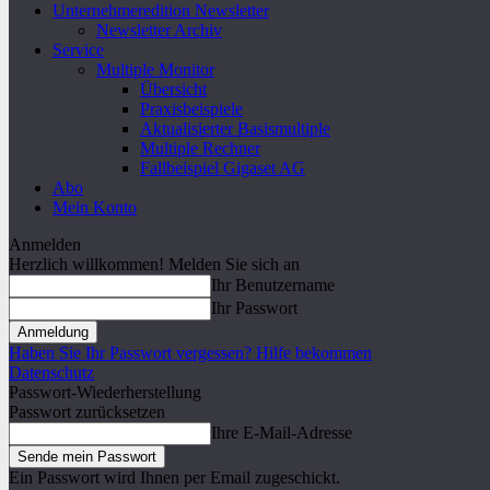
Unternehmeredition Newsletter
Newsletter Archiv
Service
Multiple Monitor
Übersicht
Praxisbeispiele
Aktualisierter Basismultiple
Multiple Rechner
Fallbeispiel Gigaset AG
Abo
Mein Konto
Anmelden
Herzlich willkommen! Melden Sie sich an
Ihr Benutzername
Ihr Passwort
Haben Sie Ihr Passwort vergessen? Hilfe bekommen
Datenschutz
Passwort-Wiederherstellung
Passwort zurücksetzen
Ihre E-Mail-Adresse
Ein Passwort wird Ihnen per Email zugeschickt.