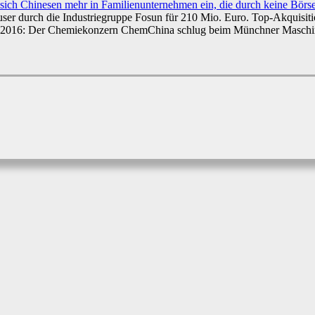
sich Chinesen mehr in Familienunternehmen ein, die durch keine Börse
er durch die Industriegruppe Fosun für 210 Mio. Euro. Top-Akquisitio
 Jahr 2016: Der Chemiekonzern ChemChina schlug beim Münchner Maschi
Linkedin
Email
Drucken