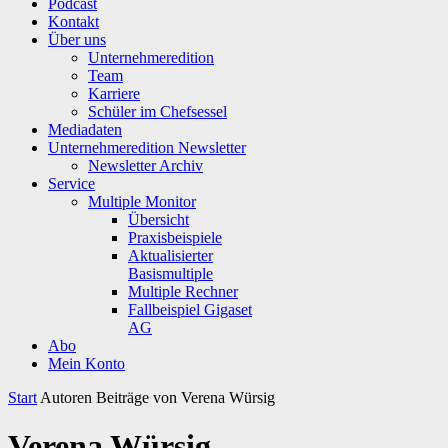
Podcast
Kontakt
Über uns
Unternehmeredition
Team
Karriere
Schüler im Chefsessel
Mediadaten
Unternehmeredition Newsletter
Newsletter Archiv
Service
Multiple Monitor
Übersicht
Praxisbeispiele
Aktualisierter
Basismultiple
Multiple Rechner
Fallbeispiel Gigaset
AG
Abo
Mein Konto
Start
Autoren
Beiträge von Verena Würsig
Verena Würsig