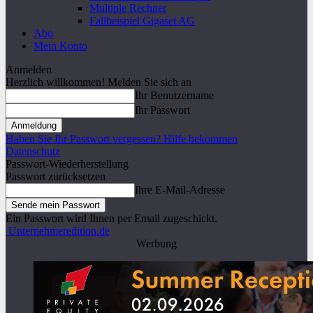
Multiple Rechner
Fallbeispiel Gigaset AG
Abo
Mein Konto
Anmelden
Herzlich willkommen! Melden Sie sich an
Ihr Benutzername
Ihr Passwort
Haben Sie Ihr Passwort vergessen? Hilfe bekommen
Datenschutz
Passwort-Wiederherstellung
Passwort zurücksetzen
Ihre E-Mail-Adresse
Ein Passwort wird Ihnen per Email zugeschickt.
Unternehmeredition.de
Werbung