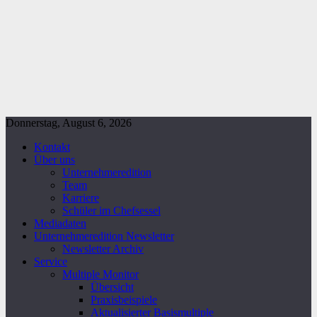
Donnerstag, August 6, 2026
Kontakt
Über uns
Unternehmeredition
Team
Karriere
Schüler im Chefsessel
Mediadaten
Unternehmeredition Newsletter
Newsletter Archiv
Service
Multiple Monitor
Übersicht
Praxisbeispiele
Aktualisierter Basismultiple