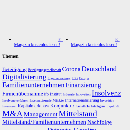
E-
E-
Magazin kostenlos lesen!
Magazin kostenlos lesen!
Themen
Deutschland
Corona
Beteiligung
Beteiligungsgesellschaft
Digitalisierung
Eigenverwaltung
ESG
Europa
Familienunternehmen
Finanzierung
Insolvenz
Firmenübernahme
ifo Institut
Innovation
Industrie
Internationalisierung
Internationale Märkte
Insolvenzverfahren
Investition
Konjunktur
Kapitalmarkt
Künstliche Intelligenz
Investoren
KfW
Liquidität
M&A
Mittelstand
Management
Mittelstand/Familienunternehmen
Nachfolge