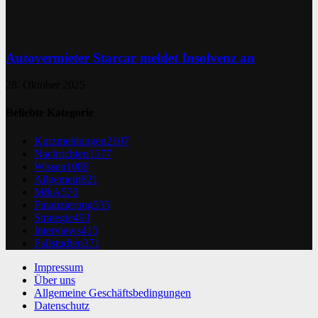
Autovermieter Starcar meldet Insolvenz an
28. Oktober 2025
Beliebte Kategorie
Kurzmeldungen
2107
Nachrichten
1577
Wissen
1089
Allgemein
821
M&A
570
Finanzierung
535
Strategie
493
Interviews
415
Fallstudien
371
Impressum
Über uns
Allgemeine Geschäftsbedingungen
Datenschutz