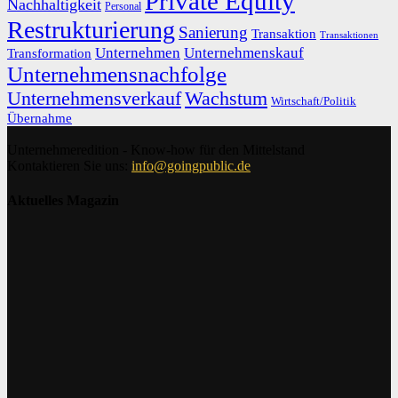
Private Equity
Nachhaltigkeit
Personal
Restrukturierung
Sanierung
Transaktion
Transaktionen
Unternehmen
Unternehmenskauf
Transformation
Unternehmensnachfolge
Unternehmensverkauf
Wachstum
Wirtschaft/Politik
Übernahme
Unternehmeredition - Know-how für den Mittelstand
Kontaktieren Sie uns:
info@goingpublic.de
Aktuelles Magazin