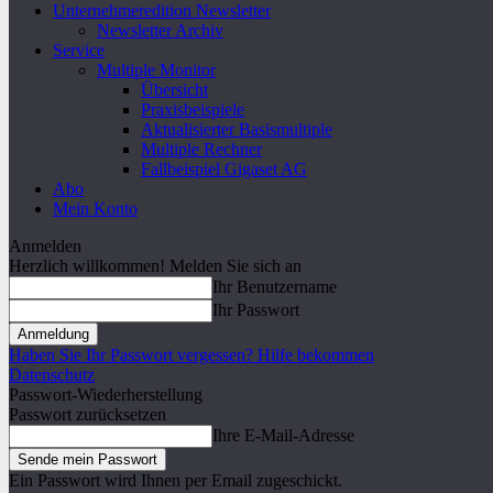
Unternehmeredition Newsletter
Newsletter Archiv
Service
Multiple Monitor
Übersicht
Praxisbeispiele
Aktualisierter Basismultiple
Multiple Rechner
Fallbeispiel Gigaset AG
Abo
Mein Konto
Anmelden
Herzlich willkommen! Melden Sie sich an
Ihr Benutzername
Ihr Passwort
Haben Sie Ihr Passwort vergessen? Hilfe bekommen
Datenschutz
Passwort-Wiederherstellung
Passwort zurücksetzen
Ihre E-Mail-Adresse
Ein Passwort wird Ihnen per Email zugeschickt.