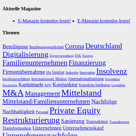
Aktuelle Magazine
E-Magazin kostenlos lesen!
E-Magazin kostenlos lesen!
Themen
Deutschland
Corona
Beteiligung
Beteiligungsgesellschaft
Digitalisierung
Eigenverwaltung
ESG
Europa
Familienunternehmen
Finanzierung
Insolvenz
Firmenübernahme
ifo Institut
Innovation
Industrie
Internationalisierung
Internationale Märkte
Insolvenzverfahren
Investition
Konjunktur
Kapitalmarkt
Künstliche Intelligenz
Investoren
KfW
Liquidität
M&A
Mittelstand
Management
Mittelstand/Familienunternehmen
Nachfolge
Private Equity
Nachhaltigkeit
Personal
Restrukturierung
Sanierung
Transaktion
Transaktionen
Unternehmen
Unternehmenskauf
Transformation
Unternehmensnachfolge