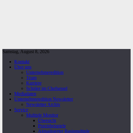
Samstag, August 8, 2026
Kontakt
Über uns
Unternehmeredition
Team
Karriere
Schüler im Chefsessel
Mediadaten
Unternehmeredition Newsletter
Newsletter Archiv
Service
Multiple Monitor
Übersicht
Praxisbeispiele
Aktualisierter Basismultiple