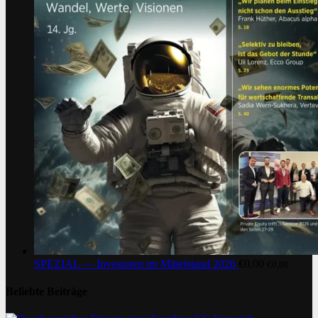
SPEZIAL — Investoren im Mittelstand 2026
€
0,00
€
0,00
Beliebte Beiträge