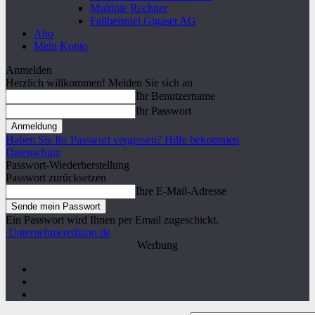
Multiple Rechner
Fallbeispiel Gigaset AG
Abo
Mein Konto
Anmelden
Herzlich willkommen! Melden Sie sich an
Ihr Benutzername
Ihr Passwort
Haben Sie Ihr Passwort vergessen? Hilfe bekommen
Datenschutz
Passwort-Wiederherstellung
Passwort zurücksetzen
Ihre E-Mail-Adresse
Ein Passwort wird Ihnen per Email zugeschickt.
Unternehmeredition.de
Werbung