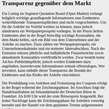
Transparenz gegenüber dem Markt
Ein Listing im Segment Quotation Board (Open Market) verlangt
lediglich wichtige grundlegende Informationen zum Emittenten;
weiterführende Transparenzpflichten sind nicht vorgeschrieben. Um
für die Anleihe im Vorfeld werben zu können, muss jedoch
mindestens ein Wertpapierprospekt vorliegen. In der Praxis liefern
Emittenten aber in der Regel freiwillig wichtige Kennzahlen, die
dem Markt helfen, sich ein Bild von dem Unternehmen und der
Anleihe zu machen. Dazu zählen ein Wertpapierprospekt, ein
Unternehmenskalender und ein testierter Jahresabschluss. Nach der
Emission müssen jährliche und halbjährliche Finanzberichte sowie
aktualisierte Kennzahlen veröffentlicht werden. Zwar besteht keine
Ad-hoc-Publizitätspflicht; jedoch werden Emittenten dazu
angehalten, kursrelevante Informationen zeitnah offenzulegen. Wer
investiert, kann mithilfe dieser Transparenz die Bonität des
Emittenten und das Risiko der Anleihe einschätzen.
Die Preisbildung von Anleihen und Festsetzung des Coupons erfolgt
in der Regel während der Zeichnungsphase. Im Anschluss folgt die
Handelsaufnahme im Sekundärmarkt der Deutschen Börse in
Frankfurt. Ab 8:00 Uhr wird der erste Börsenpreis festgestellt. Bei
hoher Nachfrage kann die Zeichnungsphase für Anleihen vorzeitig
beendet und der Handel vor dem geplanten Termin aufgenommen