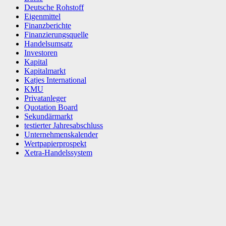
Deutsche Rohstoff
Eigenmittel
Finanzberichte
Finanzierungsquelle
Handelsumsatz
Investoren
Kapital
Kapitalmarkt
Katjes International
KMU
Privatanleger
Quotation Board
Sekundärmarkt
testierter Jahresabschluss
Unternehmenskalender
Wertpapierprospekt
Xetra-Handelssystem
Facebook
X
WhatsApp
Linkedin