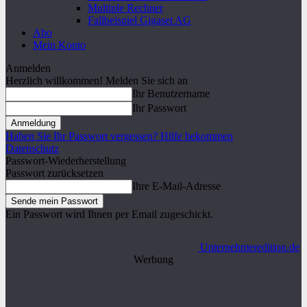
Multiple Rechner
Fallbeispiel Gigaset AG
Abo
Mein Konto
Anmelden
Herzlich willkommen! Melden Sie sich an
Ihr Benutzername
Ihr Passwort
Haben Sie Ihr Passwort vergessen? Hilfe bekommen
Datenschutz
Passwort-Wiederherstellung
Passwort zurücksetzen
Ihre E-Mail-Adresse
Ein Passwort wird Ihnen per Email zugeschickt.
Unternehmeredition.de
Werbung