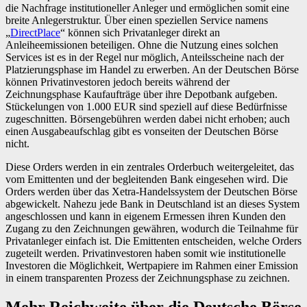
die Nachfrage institutioneller Anleger und ermöglichen somit eine
breite Anlegerstruktur. Über einen speziellen Service namens
„
DirectPlace
“ können sich Privatanleger direkt an
Anleiheemissionen beteiligen. Ohne die Nutzung eines solchen
Services ist es in der Regel nur möglich, Anteilsscheine nach der
Platzierungsphase im Handel zu erwerben. An der Deutschen Börse
können Privatinvestoren jedoch bereits während der
Zeichnungsphase Kaufaufträge über ihre Depotbank aufgeben.
Stückelungen von 1.000 EUR sind speziell auf diese Bedürfnisse
zugeschnitten. Börsengebühren werden dabei nicht erhoben; auch
einen Ausgabeaufschlag gibt es vonseiten der Deutschen Börse
nicht.
Diese Orders werden in ein zentrales Orderbuch weitergeleitet, das
vom Emittenten und der begleitenden Bank eingesehen wird. Die
Orders werden über das Xetra-Handelssystem der Deutschen Börse
abgewickelt. Nahezu jede Bank in Deutschland ist an dieses System
angeschlossen und kann in eigenem Ermessen ihren Kunden den
Zugang zu den Zeichnungen gewähren, wodurch die Teilnahme für
Privatanleger einfach ist. Die Emittenten entscheiden, welche Orders
zugeteilt werden. Privatinvestoren haben somit wie institutionelle
Investoren die Möglichkeit, Wertpapiere im Rahmen einer Emission
in einem transparenten Prozess der Zeichnungsphase zu zeichnen.