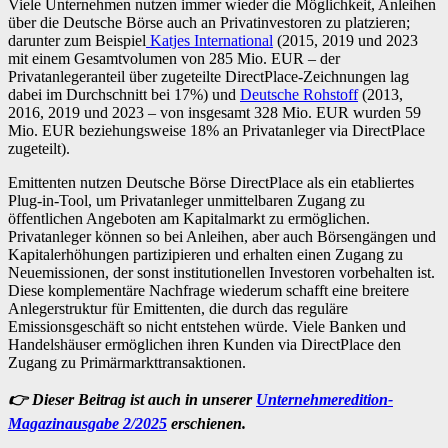
Viele Unternehmen nutzen immer wieder die Möglichkeit, Anleihen
über die Deutsche Börse auch an Privatinvestoren zu platzieren;
darunter zum Beispiel
Katjes International
(2015, 2019 und 2023
mit einem Gesamtvolumen von 285 Mio. EUR – der
Privatanlegeranteil über zugeteilte DirectPlace-Zeichnungen lag
dabei im Durchschnitt bei 17%) und
Deutsche Rohstoff
(2013,
2016, 2019 und 2023 – von insgesamt 328 Mio. EUR wurden 59
Mio. EUR beziehungsweise 18% an Privatanleger via DirectPlace
zugeteilt).
Emittenten nutzen Deutsche Börse DirectPlace als ein etabliertes
Plug-in-Tool, um Privatanleger unmittelbaren Zugang zu
öffentlichen Angeboten am Kapitalmarkt zu ermöglichen.
Privatanleger können so bei Anleihen, aber auch Börsengängen und
Kapitalerhöhungen partizipieren und erhalten einen Zugang zu
Neuemissionen, der sonst institutionellen Investoren vorbehalten ist.
Diese komplementäre Nachfrage wiederum schafft eine breitere
Anlegerstruktur für Emittenten, die durch das reguläre
Emissionsgeschäft so nicht entstehen würde. Viele Banken und
Handelshäuser ermöglichen ihren Kunden via DirectPlace den
Zugang zu Primärmarkttransaktionen.
👉
Dieser Beitrag ist auch in unserer
Unternehmeredition-
Magazinausgabe 2/2025
erschienen.