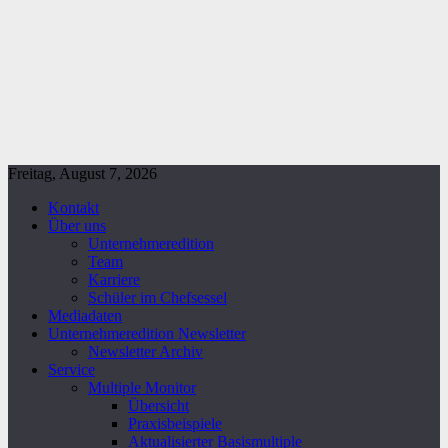
Freitag, August 7, 2026
Kontakt
Über uns
Unternehmeredition
Team
Karriere
Schüler im Chefsessel
Mediadaten
Unternehmeredition Newsletter
Newsletter Archiv
Service
Multiple Monitor
Übersicht
Praxisbeispiele
Aktualisierter Basismultiple