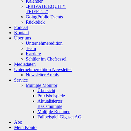
Kalender
„PRIVATE EQUITY
TRIFFT…“
GoingPublic Events
Rückblick
Podcast
Kontakt
Über uns
Unternehmeredition
Team
Karriere
Schüler im Chefsessel
Mediadaten
Unternehmeredition Newsletter
Newsletter Archiv
Service
Multiple Monitor
Übersicht
Praxisbeispiele
Aktualisierter
Basismultiple
Multiple Rechner
Fallbeispiel Gigaset AG
Abo
Mein Konto