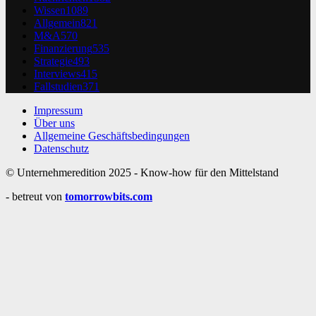
Wissen
1089
Allgemein
821
M&A
570
Finanzierung
535
Strategie
493
Interviews
415
Fallstudien
371
Impressum
Über uns
Allgemeine Geschäftsbedingungen
Datenschutz
© Unternehmeredition 2025 - Know-how für den Mittelstand
- betreut von
tomorrowbits.com