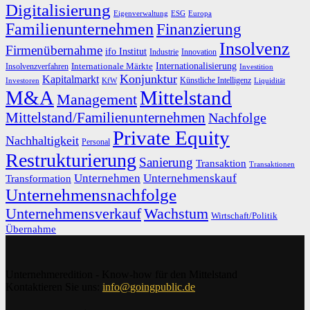
Digitalisierung
Eigenverwaltung
ESG
Europa
Familienunternehmen
Finanzierung
Insolvenz
Firmenübernahme
ifo Institut
Innovation
Industrie
Internationalisierung
Internationale Märkte
Insolvenzverfahren
Investition
Konjunktur
Kapitalmarkt
Künstliche Intelligenz
Investoren
KfW
Liquidität
M&A
Mittelstand
Management
Mittelstand/Familienunternehmen
Nachfolge
Private Equity
Nachhaltigkeit
Personal
Restrukturierung
Sanierung
Transaktion
Transaktionen
Unternehmen
Unternehmenskauf
Transformation
Unternehmensnachfolge
Unternehmensverkauf
Wachstum
Wirtschaft/Politik
Übernahme
Unternehmeredition - Know-how für den Mittelstand
Kontaktieren Sie uns:
info@goingpublic.de