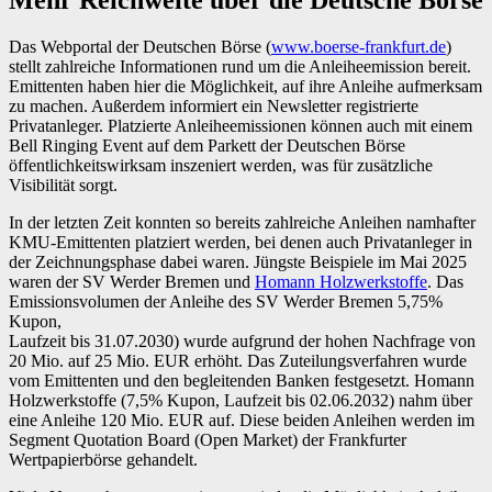
Mehr Reichweite über die Deutsche Börse
Das Webportal der Deutschen Börse (
www.boerse-frankfurt.de
)
stellt zahlreiche Informationen rund um die Anleiheemission bereit.
Emittenten haben hier die Möglichkeit, auf ihre Anleihe aufmerksam
zu machen. Außerdem informiert ein Newsletter registrierte
Privatanleger. Platzierte Anleiheemissionen können auch mit einem
Bell Ringing Event auf dem Parkett der Deutschen Börse
öffentlichkeitswirksam inszeniert werden, was für zusätzliche
Visibilität sorgt.
In der letzten Zeit konnten so bereits zahlreiche Anleihen namhafter
KMU-Emittenten platziert werden, bei denen auch Privatanleger in
der Zeichnungsphase dabei waren. Jüngste Beispiele im Mai 2025
waren der SV Werder Bremen und
Homann Holzwerkstoffe
. Das
Emissionsvolumen der Anleihe des SV Werder Bremen 5,75%
Kupon,
Laufzeit bis 31.07.2030) wurde aufgrund der hohen Nachfrage von
20 Mio. auf 25 Mio. EUR erhöht. Das Zuteilungsverfahren wurde
vom Emittenten und den begleitenden Banken festgesetzt. Homann
Holzwerkstoffe (7,5% Kupon, Laufzeit bis 02.06.2032) nahm über
eine Anleihe 120 Mio. EUR auf. Diese beiden Anleihen werden im
Segment Quotation Board (Open Market) der Frankfurter
Wertpapierbörse gehandelt.