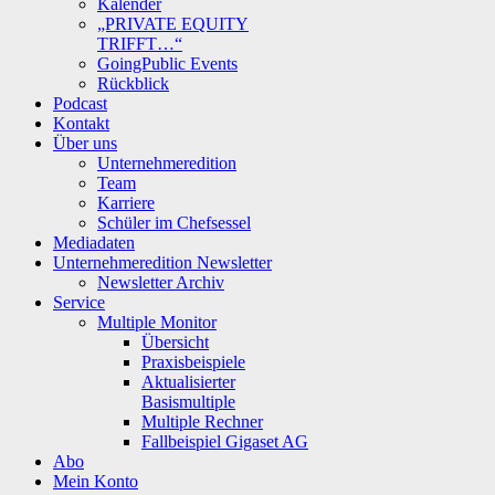
Kalender
„PRIVATE EQUITY
TRIFFT…“
GoingPublic Events
Rückblick
Podcast
Kontakt
Über uns
Unternehmeredition
Team
Karriere
Schüler im Chefsessel
Mediadaten
Unternehmeredition Newsletter
Newsletter Archiv
Service
Multiple Monitor
Übersicht
Praxisbeispiele
Aktualisierter
Basismultiple
Multiple Rechner
Fallbeispiel Gigaset AG
Abo
Mein Konto