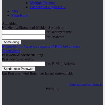
Multiple Rechner
Fallbeispiel Gigaset AG
Abo
Mein Konto
Anmelden
Herzlich willkommen! Melden Sie sich an
Ihr Benutzername
Ihr Passwort
Haben Sie Ihr Passwort vergessen? Hilfe bekommen
Datenschutz
Passwort-Wiederherstellung
Passwort zurücksetzen
Ihre E-Mail-Adresse
Ein Passwort wird Ihnen per Email zugeschickt.
Unternehmeredition.de
Werbung