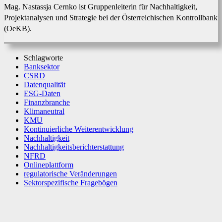
Mag. Nastassja Cernko ist Gruppenleiterin für Nachhaltigkeit,
Projektanalysen und Strategie bei der Österreichischen Kontrollbank
(OeKB).
Schlagworte
Banksektor
CSRD
Datenqualität
ESG-Daten
Finanzbranche
Klimaneutral
KMU
Kontinuierliche Weiterentwicklung
Nachhaltigkeit
Nachhaltigkeitsberichterstattung
NFRD
Onlineplattform
regulatorische Veränderungen
Sektorspezifische Fragebögen
Facebook
X
WhatsApp
Linkedin