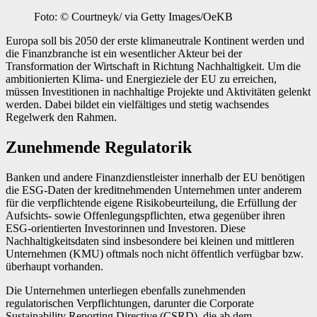
Foto: © Courtneyk/ via Getty Images/OeKB
E
uropa soll bis 2050 der erste klimaneutrale Kontinent werden und
die Finanzbranche ist ein wesentlicher Akteur bei der
Transformation der Wirtschaft in Richtung Nachhaltigkeit. Um die
ambitionierten Klima- und Energieziele der EU zu erreichen,
müssen Investitionen in nachhaltige Projekte und Aktivitäten gelenkt
werden. ­Dabei bildet ein vielfältiges und stetig wachsendes
Regelwerk den Rahmen.
Zunehmende Regulatorik
Banken und andere Finanzdienstleister innerhalb der EU benötigen
die ESG-Daten der kreditnehmenden Unternehmen unter anderem
für die verpflichtende eigene Risikobeurteilung, die Erfüllung der
Aufsichts- sowie Offenlegungspflichten, etwa gegenüber ihren
ESG-orientierten Investorinnen und Investoren. Diese
Nachhaltigkeits­daten sind insbesondere bei kleinen und mittleren
Unternehmen (KMU) oftmals noch nicht öffentlich verfügbar bzw.
überhaupt vorhanden.
Die Unternehmen unterliegen ebenfalls zunehmenden
regulatorischen Verpflichtungen, darunter die Corporate
Sustainability Reporting Directive (CSRD), die ab dem