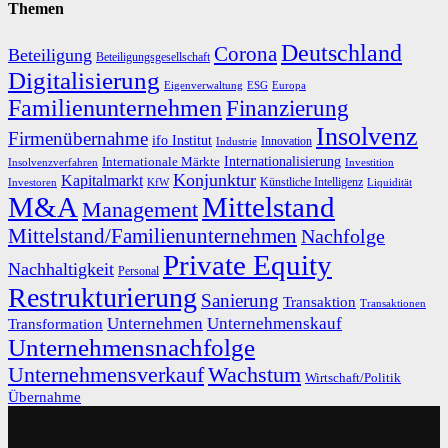
Themen
Deutschland
Corona
Beteiligung
Beteiligungsgesellschaft
Digitalisierung
Eigenverwaltung
ESG
Europa
Familienunternehmen
Finanzierung
Insolvenz
Firmenübernahme
ifo Institut
Innovation
Industrie
Internationalisierung
Internationale Märkte
Insolvenzverfahren
Investition
Konjunktur
Kapitalmarkt
Künstliche Intelligenz
Investoren
KfW
Liquidität
M&A
Mittelstand
Management
Mittelstand/Familienunternehmen
Nachfolge
Private Equity
Nachhaltigkeit
Personal
Restrukturierung
Sanierung
Transaktion
Transaktionen
Unternehmen
Unternehmenskauf
Transformation
Unternehmensnachfolge
Unternehmensverkauf
Wachstum
Wirtschaft/Politik
Übernahme