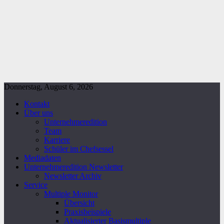
Donnerstag, August 6, 2026
Kontakt
Über uns
Unternehmeredition
Team
Karriere
Schüler im Chefsessel
Mediadaten
Unternehmeredition Newsletter
Newsletter Archiv
Service
Multiple Monitor
Übersicht
Praxisbeispiele
Aktualisierter Basismultiple