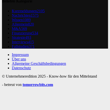
Beliebte Kategorie
Kurzmeldungen
2105
Nachrichten
1575
Wissen
1089
Allgemein
820
M&A
569
Finanzierung
534
Strategie
493
Interviews
415
Fallstudien
371
Impressum
Über uns
Allgemeine Geschäftsbedingungen
Datenschutz
© Unternehmeredition 2025 - Know-how für den Mittelstand
- betreut von
tomorrowbits.com