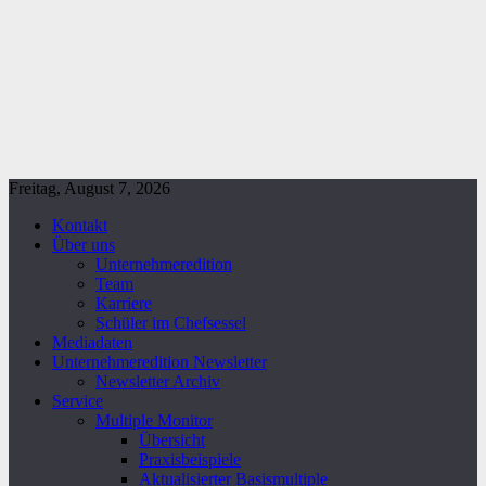
Freitag, August 7, 2026
Kontakt
Über uns
Unternehmeredition
Team
Karriere
Schüler im Chefsessel
Mediadaten
Unternehmeredition Newsletter
Newsletter Archiv
Service
Multiple Monitor
Übersicht
Praxisbeispiele
Aktualisierter Basismultiple