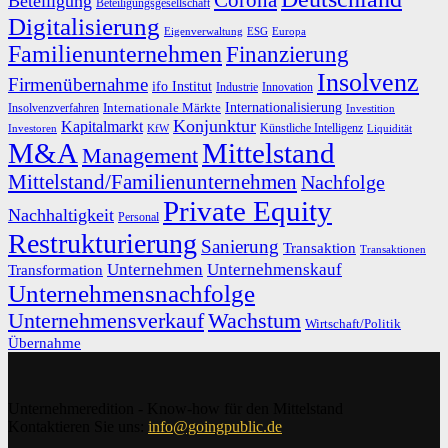
Corona
Beteiligung
Beteiligungsgesellschaft
Digitalisierung
Eigenverwaltung
ESG
Europa
Familienunternehmen
Finanzierung
Insolvenz
Firmenübernahme
ifo Institut
Innovation
Industrie
Internationalisierung
Internationale Märkte
Insolvenzverfahren
Investition
Konjunktur
Kapitalmarkt
Künstliche Intelligenz
Investoren
KfW
Liquidität
M&A
Mittelstand
Management
Mittelstand/Familienunternehmen
Nachfolge
Private Equity
Nachhaltigkeit
Personal
Restrukturierung
Sanierung
Transaktion
Transaktionen
Unternehmen
Unternehmenskauf
Transformation
Unternehmensnachfolge
Unternehmensverkauf
Wachstum
Wirtschaft/Politik
Übernahme
Unternehmeredition - Know-how für den Mittelstand
Kontaktieren Sie uns:
info@goingpublic.de