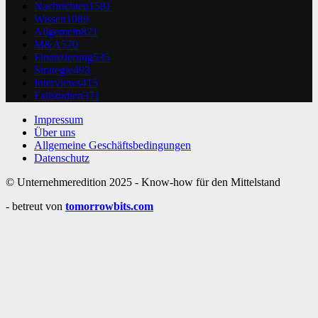
Nachrichten
1581
Wissen
1089
Allgemein
821
M&A
570
Finanzierung
535
Strategie
493
Interviews
415
Fallstudien
371
Impressum
Über uns
Allgemeine Geschäftsbedingungen
Datenschutz
© Unternehmeredition 2025 - Know-how für den Mittelstand
- betreut von
tomorrowbits.com