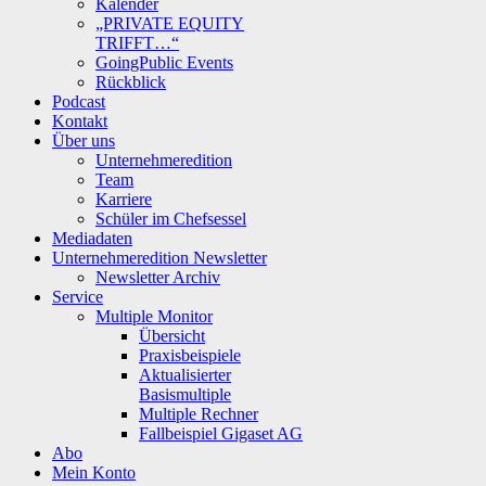
Kalender
„PRIVATE EQUITY
TRIFFT…“
GoingPublic Events
Rückblick
Podcast
Kontakt
Über uns
Unternehmeredition
Team
Karriere
Schüler im Chefsessel
Mediadaten
Unternehmeredition Newsletter
Newsletter Archiv
Service
Multiple Monitor
Übersicht
Praxisbeispiele
Aktualisierter
Basismultiple
Multiple Rechner
Fallbeispiel Gigaset AG
Abo
Mein Konto