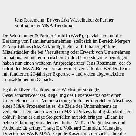
Jens Rosemann: Er verstärkt Wieselhuber & Partner
künftig in der M&A-Beratung.
Dr. Wieselhuber & Partner GmbH (W&P), spezialisiert auf die
Beratung von Familienunternehmen, stellt sich im Bereich Mergers
& Acquisitions (M&A) künftig breiter auf. Inhabergeführte
Mittelständler, die bei Veräußerung oder Erwerb von Unternehmen
im nationalen und europäischen Umfeld Unterstützung benötigen,
haben nun einen weiteren Ansprechpartner: Jens Rosemann, der ab
sofort den M&A-Bereich verantwortet, verstärkt das Berater-Team
mit fundierter, 20-jähriger Expertise – und vielen abgewickelten
Transaktionen im Gepäck.
Egal ob Diversifikations- oder Wachstumsstrategie,
Gesellschafterwechsel, Regelung des Lebenswerks oder einer
Unternehmenskrise: Voraussetzung für den erfolgreichen Abschluss
eines M&A-Prozesses ist es, die Ziele des Unternehmens zu
verstehen. Denn auch wenn ein M&A-Prozess häufig standardisiert
abläuft, kann er einige Stolperfallen mit sich bringen. „Dann ist
neben Erfahrung vor allem ein hohes Maß an Pragmatismus und
Authentizität gefragt “, sagt Dr. Volkhard Emmrich, Managing
Director bei W&P. M&A-Experte Rosemann, der viele Jahre die