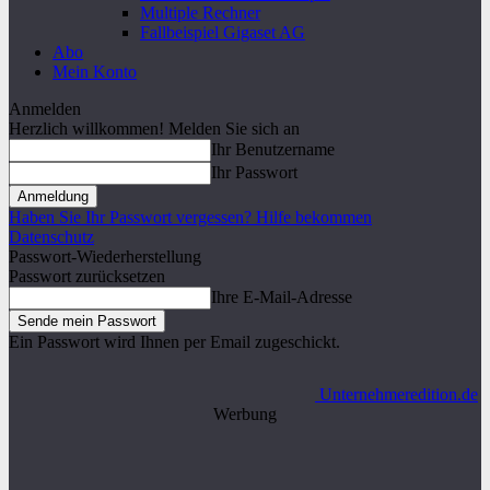
Multiple Rechner
Fallbeispiel Gigaset AG
Abo
Mein Konto
Anmelden
Herzlich willkommen! Melden Sie sich an
Ihr Benutzername
Ihr Passwort
Haben Sie Ihr Passwort vergessen? Hilfe bekommen
Datenschutz
Passwort-Wiederherstellung
Passwort zurücksetzen
Ihre E-Mail-Adresse
Ein Passwort wird Ihnen per Email zugeschickt.
Unternehmeredition.de
Werbung