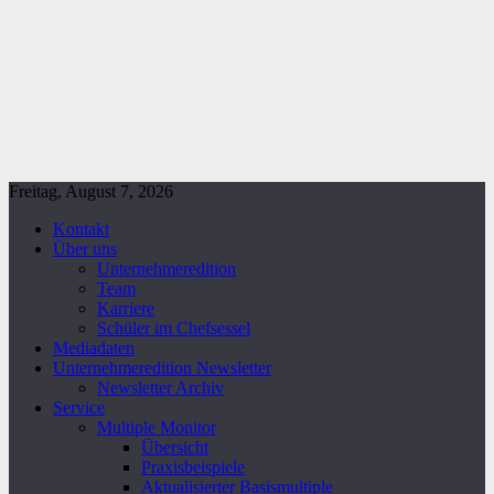
Freitag, August 7, 2026
Kontakt
Über uns
Unternehmeredition
Team
Karriere
Schüler im Chefsessel
Mediadaten
Unternehmeredition Newsletter
Newsletter Archiv
Service
Multiple Monitor
Übersicht
Praxisbeispiele
Aktualisierter Basismultiple