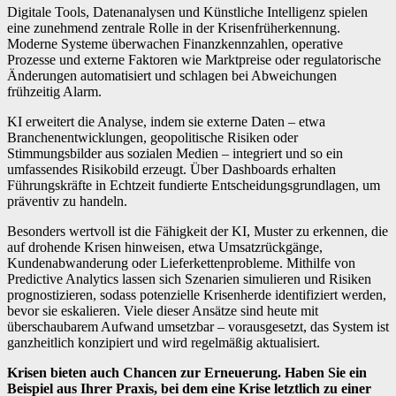
Digitale Tools, Datenanalysen und Künstliche Intelligenz spielen
eine zunehmend zentrale Rolle in der Krisenfrüherkennung.
Moderne Systeme überwachen Finanzkennzahlen, operative
Prozesse und externe Faktoren wie Marktpreise oder regulatorische
Änderungen automatisiert und schlagen bei Abweichungen
frühzeitig Alarm.
KI erweitert die Analyse, indem sie externe Daten – etwa
Branchenentwicklungen, geopolitische Risiken oder
Stimmungsbilder aus sozialen Medien – integriert und so ein
umfassendes Risikobild erzeugt. Über Dashboards erhalten
Führungskräfte in Echtzeit fundierte Entscheidungsgrundlagen, um
präventiv zu handeln.
Besonders wertvoll ist die Fähigkeit der KI, Muster zu erkennen, die
auf drohende Krisen hinweisen, etwa Umsatzrückgänge,
Kundenabwanderung oder Lieferkettenprobleme. Mithilfe von
Predictive Analytics lassen sich Szenarien simulieren und Risiken
prognostizieren, sodass potenzielle Krisenherde identifiziert werden,
bevor sie eskalieren. Viele dieser Ansätze sind heute mit
überschaubarem Aufwand umsetzbar – vorausgesetzt, das System ist
ganzheitlich konzipiert und wird regelmäßig aktualisiert.
Krisen bieten auch Chancen zur Erneuerung. Haben Sie ein
Beispiel aus Ihrer Praxis, bei dem eine Krise letztlich zu einer