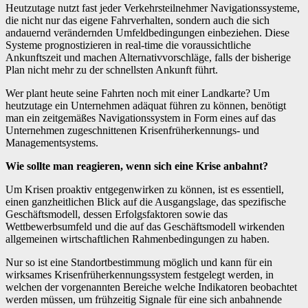
Heutzutage nutzt fast jeder Verkehrsteilnehmer Navigationssysteme,
die nicht nur das eigene Fahrverhalten, sondern auch die sich
andauernd verändernden Umfeldbedingungen einbeziehen. Diese
Systeme prognostizieren in real-time die voraussichtliche
Ankunftszeit und machen Alternativvorschläge, falls der bisherige
Plan nicht mehr zu der schnellsten Ankunft führt.
Wer plant heute seine Fahrten noch mit einer Landkarte? Um
heutzutage ein Unternehmen adäquat führen zu können, benötigt
man ein zeitgemäßes Navigationssystem in Form eines auf das
Unternehmen zugeschnittenen Krisenfrüherkennungs- und
Managementsystems.
Wie sollte man reagieren, wenn sich eine Krise anbahnt?
Um Krisen proaktiv entgegenwirken zu können, ist es essentiell,
einen ganzheitlichen Blick auf die Ausgangslage, das spezifische
Geschäftsmodell, dessen Erfolgsfaktoren sowie das
Wettbewerbsumfeld und die auf das Geschäftsmodell wirkenden
allgemeinen wirtschaftlichen Rahmenbedingungen zu haben.
Nur so ist eine Standortbestimmung möglich und kann für ein
wirksames Krisenfrüherkennungssystem festgelegt werden, in
welchen der vorgenannten Bereiche welche Indikatoren beobachtet
werden müssen, um frühzeitig Signale für eine sich anbahnende