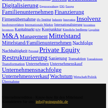
Digitalisierung
Eigenverwaltung
ESG
Europa
Familienunternehmen
Finanzierung
Insolvenz
Firmenübernahme
ifo Institut
Innovation
Industrie
Internationalisierung
Internationale Märkte
Insolvenzverfahren
Investition
Konjunktur
Kapitalmarkt
Künstliche Intelligenz
Investoren
KfW
Liquidität
M&A
Mittelstand
Management
Mittelstand/Familienunternehmen
Nachfolge
Private Equity
Nachhaltigkeit
Personal
Restrukturierung
Sanierung
Transaktion
Transaktionen
Unternehmen
Unternehmenskauf
Transformation
Unternehmensnachfolge
Unternehmensverkauf
Wachstum
Wirtschaft/Politik
Übernahme
Unternehmeredition - Know-how für den Mittelstand
Kontaktieren Sie uns:
info@goingpublic.de