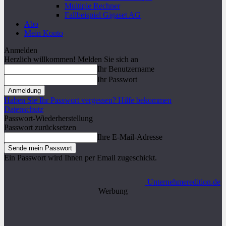
Multiple Rechner
Fallbeispiel Gigaset AG
Abo
Mein Konto
Anmelden
Herzlich willkommen! Melden Sie sich an
Ihr Benutzername
Ihr Passwort
Haben Sie Ihr Passwort vergessen? Hilfe bekommen
Datenschutz
Passwort-Wiederherstellung
Passwort zurücksetzen
Ihre E-Mail-Adresse
Ein Passwort wird Ihnen per Email zugeschickt.
Unternehmeredition.de
Werbung