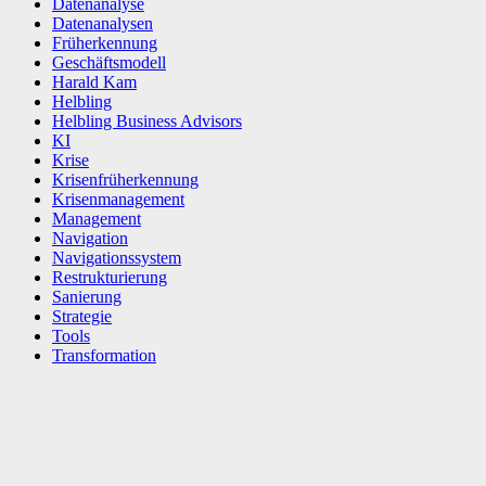
Datenanalyse
Datenanalysen
Früherkennung
Geschäftsmodell
Harald Kam
Helbling
Helbling Business Advisors
KI
Krise
Krisenfrüherkennung
Krisenmanagement
Management
Navigation
Navigationssystem
Restrukturierung
Sanierung
Strategie
Tools
Transformation
Facebook
X
WhatsApp
Linkedin