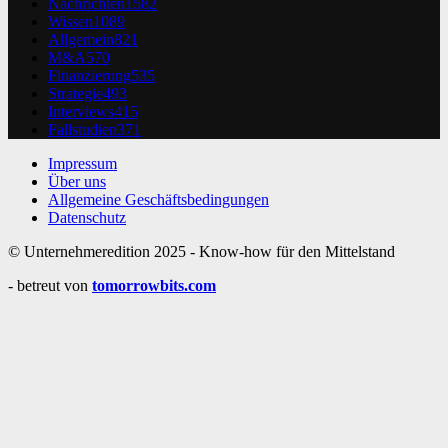
Nachrichten
1582
Wissen
1089
Allgemein
821
M&A
570
Finanzierung
535
Strategie
493
Interviews
415
Fallstudien
371
Impressum
Über uns
Allgemeine Geschäftsbedingungen
Datenschutz
© Unternehmeredition 2025 - Know-how für den Mittelstand
- betreut von
tomorrowbits.com