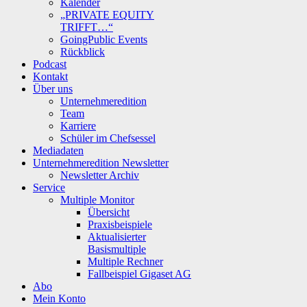
Kalender
„PRIVATE EQUITY
TRIFFT…“
GoingPublic Events
Rückblick
Podcast
Kontakt
Über uns
Unternehmeredition
Team
Karriere
Schüler im Chefsessel
Mediadaten
Unternehmeredition Newsletter
Newsletter Archiv
Service
Multiple Monitor
Übersicht
Praxisbeispiele
Aktualisierter
Basismultiple
Multiple Rechner
Fallbeispiel Gigaset AG
Abo
Mein Konto