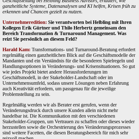
Geschäftsleitung bei Helbling Business Advisors, erläutert, wie
ganzheitliche Systeme, Datenanalysen und KI helfen, Krisen früh zu
erkennen und Chancen gezielt zu nutzen.
Unternehmeredition:
Sie verantworten bei Helbling mit Ihren
Kollegen Erik Gürtner und Thilo Herbertz gemeinsam den
Bereich Transformation & Turnaround Management. Was
reizt Sie persönlich an diesem Feld?
Harald Kam:
Transformations- und Turnaround-Beratung erfordert
regelmäßig einen ganzheitlichen Blick auf die Geschäftsmodelle der
Mandanten und ein Verständnis für die besonderen Spielregeln und
Handlungsoptionen in Veränderungs- und Krisensituationen. So gut
wie jedes Projekt bietet andere Herausforderungen im
Geschäftsmodell, in der Stakeholder-Landschaft oder im
Unternehmensumfeld, sodass unsere Lösungen neben Erfahrung
auch Kreativität erfordern, um passgenau für die jeweilige
Problemstellung zu sein.
Regelmäßig werden wir als Berater erst gerufen, wenn der
Veränderungsdruck durch unsere Kunden allein nicht mehr
handelbar ist. Die Kommunikation mit den verschiedenen
Stakeholder-Gruppen, um Vertrauen zu schaffen oder dieses wieder
herzustellen sowie die Orchestrierung des Veränderungsprozesses
sind weitere Facetten, die diesen Beratungsbereich für mich sehr
reizvoll machen.