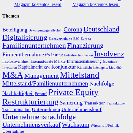
Magazin kostenlos lesen!
Magazin kostenlos lesen!
Themen
Deutschland
Corona
Beteiligung
Beteiligungsgesellschaft
Digitalisierung
Eigenverwaltung
ESG
Europa
Familienunternehmen
Finanzierung
Insolvenz
Firmenübernahme
ifo Institut
Innovation
Industrie
Internationalisierung
Internationale Märkte
Insolvenzverfahren
Investition
Konjunktur
Kapitalmarkt
Künstliche Intelligenz
Investoren
KfW
Liquidität
M&A
Mittelstand
Management
Mittelstand/Familienunternehmen
Nachfolge
Private Equity
Nachhaltigkeit
Personal
Restrukturierung
Sanierung
Transaktion
Transaktionen
Unternehmen
Unternehmenskauf
Transformation
Unternehmensnachfolge
Unternehmensverkauf
Wachstum
Wirtschaft/Politik
Übernahme