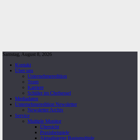
Samstag, August 8, 2026
Kontakt
Über uns
Unternehmeredition
Team
Karriere
Schüler im Chefsessel
Mediadaten
Unternehmeredition Newsletter
Newsletter Archiv
Service
Multiple Monitor
Übersicht
Praxisbeispiele
Aktualisierter Basismultiple