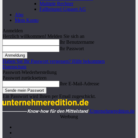
Multiple Rechner
Fallbeispiel Gigaset AG
Abo
Mein Konto
Anmelden
Herzlich willkommen! Melden Sie sich an
Ihr Benutzername
Ihr Passwort
Haben Sie Ihr Passwort vergessen? Hilfe bekommen
Datenschutz
Passwort-Wiederherstellung
Passwort zurücksetzen
Ihre E-Mail-Adresse
Ein Passwort wird Ihnen per Email zugeschickt.
Unternehmeredition.de
Werbung