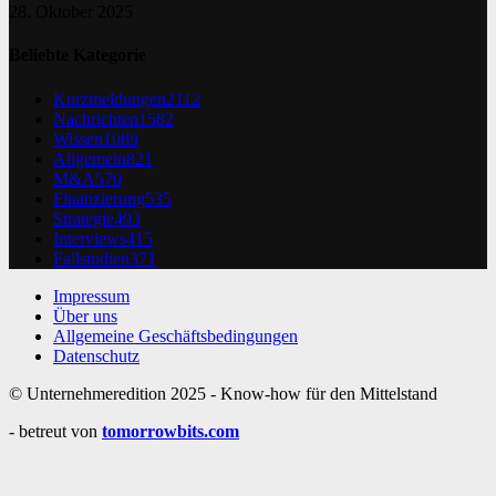
28. Oktober 2025
Beliebte Kategorie
Kurzmeldungen
2112
Nachrichten
1582
Wissen
1089
Allgemein
821
M&A
570
Finanzierung
535
Strategie
493
Interviews
415
Fallstudien
371
Impressum
Über uns
Allgemeine Geschäftsbedingungen
Datenschutz
© Unternehmeredition 2025 - Know-how für den Mittelstand
- betreut von
tomorrowbits.com