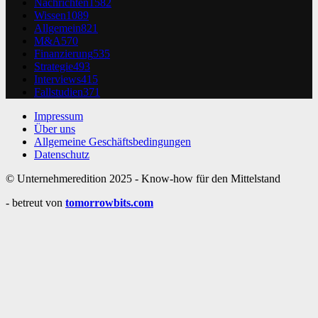
Nachrichten
1582
Wissen
1089
Allgemein
821
M&A
570
Finanzierung
535
Strategie
493
Interviews
415
Fallstudien
371
Impressum
Über uns
Allgemeine Geschäftsbedingungen
Datenschutz
© Unternehmeredition 2025 - Know-how für den Mittelstand
- betreut von
tomorrowbits.com