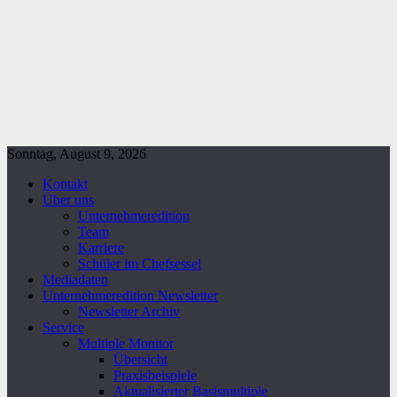
Sonntag, August 9, 2026
Kontakt
Über uns
Unternehmeredition
Team
Karriere
Schüler im Chefsessel
Mediadaten
Unternehmeredition Newsletter
Newsletter Archiv
Service
Multiple Monitor
Übersicht
Praxisbeispiele
Aktualisierter Basismultiple