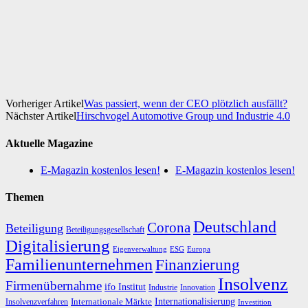
Facebook
X
WhatsApp
Linkedin
Vorheriger Artikel
Was passiert, wenn der CEO plötzlich ausfällt?
Nächster Artikel
Hirschvogel Automotive Group und Industrie 4.0
Aktuelle Magazine
E-Magazin kostenlos lesen!
E-Magazin kostenlos lesen!
Themen
Deutschland
Corona
Beteiligung
Beteiligungsgesellschaft
Digitalisierung
Eigenverwaltung
ESG
Europa
Familienunternehmen
Finanzierung
Insolvenz
Firmenübernahme
ifo Institut
Innovation
Industrie
Internationalisierung
Internationale Märkte
Insolvenzverfahren
Investition