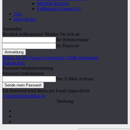
Multiple Rechner
Fallbeispiel Gigaset AG
Abo
Mein Konto
Anmelden
Herzlich willkommen! Melden Sie sich an
Ihr Benutzername
Ihr Passwort
Haben Sie Ihr Passwort vergessen? Hilfe bekommen
Datenschutz
Passwort-Wiederherstellung
Passwort zurücksetzen
Ihre E-Mail-Adresse
Ein Passwort wird Ihnen per Email zugeschickt.
Unternehmeredition.de
Werbung