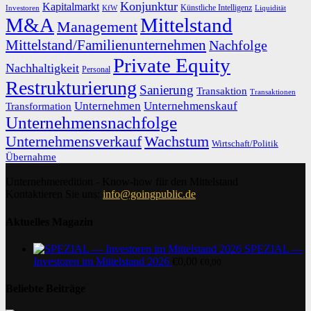
Konjunktur
Kapitalmarkt
Künstliche Intelligenz
Investoren
KfW
Liquidität
M&A
Mittelstand
Management
Mittelstand/Familienunternehmen
Nachfolge
Private Equity
Nachhaltigkeit
Personal
Restrukturierung
Sanierung
Transaktion
Transaktionen
Unternehmen
Unternehmenskauf
Transformation
Unternehmensnachfolge
Unternehmensverkauf
Wachstum
Wirtschaft/Politik
Übernahme
Unternehmeredition - Know-how für den Mittelstand
Kontaktieren Sie uns:
info@goingpublic.de
Aktuelles Magazin
SPEZIAL —
Investoren im Mittelstand 2026
€
0,00
€
0,00
Beliebte Beiträge