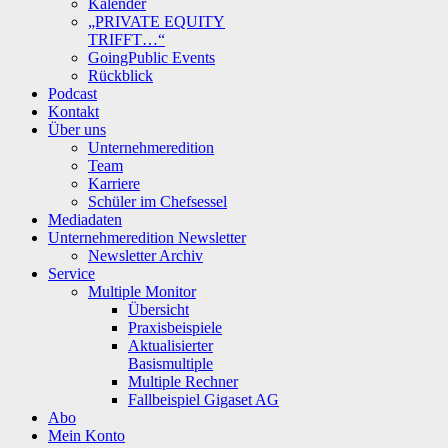
Kalender
„PRIVATE EQUITY
TRIFFT…“
GoingPublic Events
Rückblick
Podcast
Kontakt
Über uns
Unternehmeredition
Team
Karriere
Schüler im Chefsessel
Mediadaten
Unternehmeredition Newsletter
Newsletter Archiv
Service
Multiple Monitor
Übersicht
Praxisbeispiele
Aktualisierter
Basismultiple
Multiple Rechner
Fallbeispiel Gigaset AG
Abo
Mein Konto