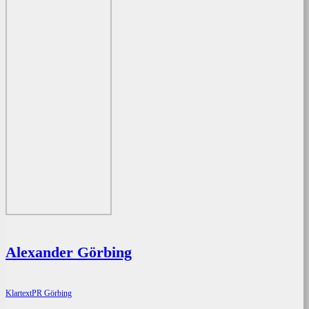
Alexander Görbing
KlartextPR Görbing