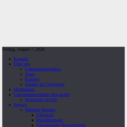
Freitag, August 7, 2026
Kontakt
Über uns
Unternehmeredition
Team
Karriere
Schüler im Chefsessel
Mediadaten
Unternehmeredition Newsletter
Newsletter Archiv
Service
Multiple Monitor
Übersicht
Praxisbeispiele
Aktualisierter Basismultiple