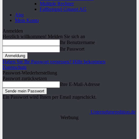
Multiple Rechner
Fallbeispiel Gigaset AG
Abo
Mein Konto
Anmelden
Herzlich willkommen! Melden Sie sich an
Ihr Benutzername
Ihr Passwort
Haben Sie Ihr Passwort vergessen? Hilfe bekommen
Datenschutz
Passwort-Wiederherstellung
Passwort zurücksetzen
Ihre E-Mail-Adresse
Ein Passwort wird Ihnen per Email zugeschickt.
Unternehmeredition.de
Werbung