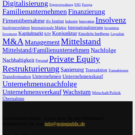
Digitalisierung
Eigenverwaltung
ESG
Europa
Familienunternehmen
Finanzierung
Insolvenz
Firmenübernahme
ifo Institut
Innovation
Industrie
Internationalisierung
Internationale Märkte
Insolvenzverfahren
Investition
Konjunktur
Kapitalmarkt
Künstliche Intelligenz
Investoren
KfW
Liquidität
M&A
Mittelstand
Management
Mittelstand/Familienunternehmen
Nachfolge
Private Equity
Nachhaltigkeit
Personal
Restrukturierung
Sanierung
Transaktion
Transaktionen
Unternehmen
Unternehmenskauf
Transformation
Unternehmensnachfolge
Unternehmensverkauf
Wachstum
Wirtschaft/Politik
Übernahme
Unternehmeredition - Know-how für den Mittelstand
Kontaktieren Sie uns:
info@goingpublic.de