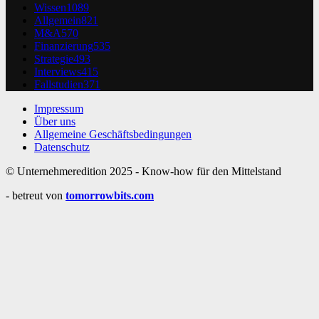
Wissen
1089
Allgemein
821
M&A
570
Finanzierung
535
Strategie
493
Interviews
415
Fallstudien
371
Impressum
Über uns
Allgemeine Geschäftsbedingungen
Datenschutz
© Unternehmeredition 2025 - Know-how für den Mittelstand
- betreut von
tomorrowbits.com