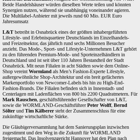
Beide Handelshäuser würden dieselben Werte teilen und könnten
Synergien nutzen, während sie unabhängig voneinander agieren.
Die Multilabel-Anbieter mit jeweils rund 60 Mio. EUR Euro
Jahresumsatz
L&T
betreibt in Osnabrück eines der größten inhabergeführten
Lifestyle- und Erlebnisquartiere Deutschlands im Einzelhandels-
und Freizeitsektor, das jährlich rund sechs Millionen Besucher
anzieht. Das Mode-, Sport- und Lifestyle-Unternehmen L&T gehört
zu den führenden Premium-Mode- und Sporteinzelhändlern in
Deutschland und ist seit über 110 Jahren Bestandteil der Stadt
Osnabrück. Mit neun Filialen in acht Städten sowie dem Online-
Shop vereint
Wormland
als Men’s Fashion-Experte Lifestyle,
außergewöhnliche Shop-Architektur und ein breit gefächertes
Markenportfolio von Newcomer-Labels bis hin zu High-End-
Fashion-Brands. Die Filialen befinden sich in Innenstadt- und
Centerlagen mit Ladenflächen von 800 bis 2200 Quadratmetern. Für
Mark Rauschen
, geschäftsführender Gesellschafter von L&T,
sowie die WORMLAND-Geschäftsführer
Peter Wolff
,
Bernd
Sölter
und
Tim Kälberer
steht der Zusammenschluss für eine
zukünftige wirtschaftliche Stärke.
Die Gläubigerversammlung hat dem Sanierungsplan inzwischen
zugestimmt und den Weg in die Zukunft für WORMLAND
freigemacht. Das Insolvenzgericht Hannover hat den Plan nach