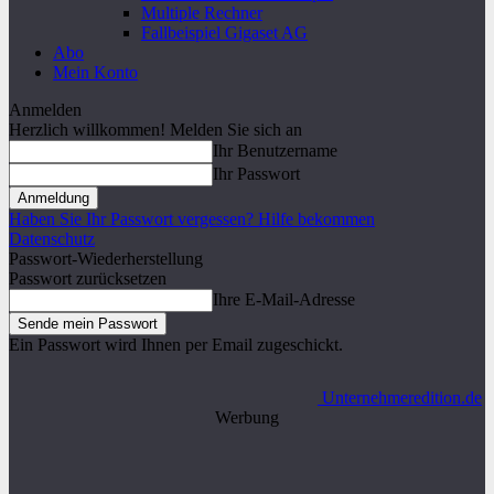
Multiple Rechner
Fallbeispiel Gigaset AG
Abo
Mein Konto
Anmelden
Herzlich willkommen! Melden Sie sich an
Ihr Benutzername
Ihr Passwort
Haben Sie Ihr Passwort vergessen? Hilfe bekommen
Datenschutz
Passwort-Wiederherstellung
Passwort zurücksetzen
Ihre E-Mail-Adresse
Ein Passwort wird Ihnen per Email zugeschickt.
Unternehmeredition.de
Werbung