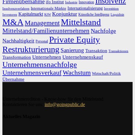
Insolvenz
Firmenübernahme
ifo Institut
Innovation
Industrie
Internationalisierung
Internationale Märkte
Insolvenzverfahren
Investition
Konjunktur
Kapitalmarkt
Künstliche Intelligenz
Investoren
KfW
Liquidität
M&A
Mittelstand
Management
Mittelstand/Familienunternehmen
Nachfolge
Private Equity
Nachhaltigkeit
Personal
Restrukturierung
Sanierung
Transaktion
Transaktionen
Unternehmen
Unternehmenskauf
Transformation
Unternehmensnachfolge
Unternehmensverkauf
Wachstum
Wirtschaft/Politik
Übernahme
Unternehmeredition - Know-how für den Mittelstand
Kontaktieren Sie uns:
info@goingpublic.de
Aktuelles Magazin