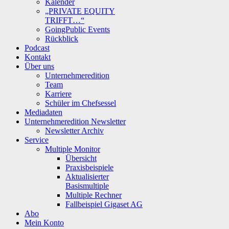
Kalender
„PRIVATE EQUITY
TRIFFT…“
GoingPublic Events
Rückblick
Podcast
Kontakt
Über uns
Unternehmeredition
Team
Karriere
Schüler im Chefsessel
Mediadaten
Unternehmeredition Newsletter
Newsletter Archiv
Service
Multiple Monitor
Übersicht
Praxisbeispiele
Aktualisierter
Basismultiple
Multiple Rechner
Fallbeispiel Gigaset AG
Abo
Mein Konto