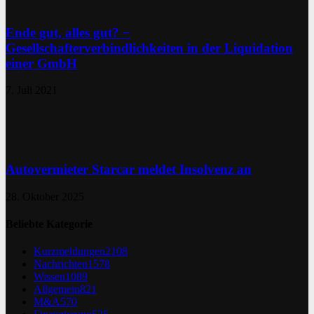
Ende gut, alles gut? −
Gesellschafterverbindlichkeiten in der Liquidation
einer GmbH
7. Juli 2021
Autovermieter Starcar meldet Insolvenz an
28. Oktober 2025
Beliebte Kategorie
Kurzmeldungen
2108
Nachrichten
1578
Wissen
1089
Allgemein
821
M&A
570