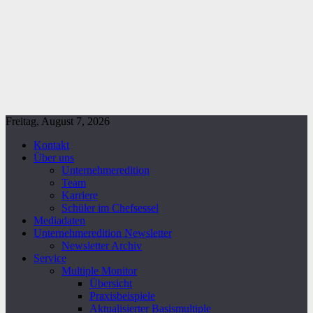
Freitag, August 7, 2026
Kontakt
Über uns
Unternehmeredition
Team
Karriere
Schüler im Chefsessel
Mediadaten
Unternehmeredition Newsletter
Newsletter Archiv
Service
Multiple Monitor
Übersicht
Praxisbeispiele
Aktualisierter Basismultiple