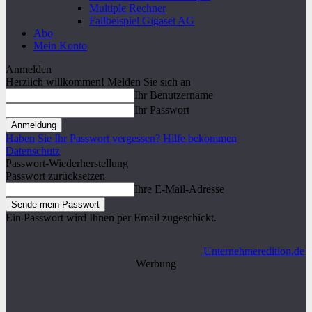
Multiple Rechner
Fallbeispiel Gigaset AG
Abo
Mein Konto
Anmelden
Herzlich willkommen! Melden Sie sich an
Ihr Benutzername
Ihr Passwort
Haben Sie Ihr Passwort vergessen? Hilfe bekommen
Datenschutz
Passwort-Wiederherstellung
Passwort zurücksetzen
Ihre E-Mail-Adresse
Ein Passwort wird Ihnen per Email zugeschickt.
Unternehmeredition.de
Werbung