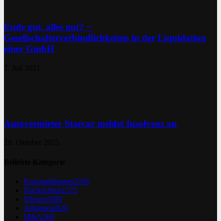
Ende gut, alles gut? −
Gesellschafterverbindlichkeiten in der Liquidation
einer GmbH
7. Juli 2021
Autovermieter Starcar meldet Insolvenz an
28. Oktober 2025
Beliebte Kategorie
Kurzmeldungen
2105
Nachrichten
1575
Wissen
1089
Allgemein
820
M&A
569