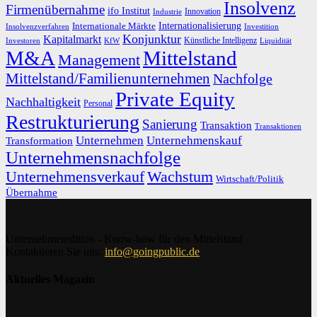
Insolvenz
Firmenübernahme
ifo Institut
Innovation
Industrie
Internationalisierung
Internationale Märkte
Insolvenzverfahren
Investition
Konjunktur
Kapitalmarkt
Künstliche Intelligenz
Investoren
KfW
Liquidität
M&A
Mittelstand
Management
Mittelstand/Familienunternehmen
Nachfolge
Private Equity
Nachhaltigkeit
Personal
Restrukturierung
Sanierung
Transaktion
Transaktionen
Unternehmen
Unternehmenskauf
Transformation
Unternehmensnachfolge
Unternehmensverkauf
Wachstum
Wirtschaft/Politik
Übernahme
Unternehmeredition - Know-how für den Mittelstand
Kontaktieren Sie uns:
info@goingpublic.de
Aktuelles Magazin