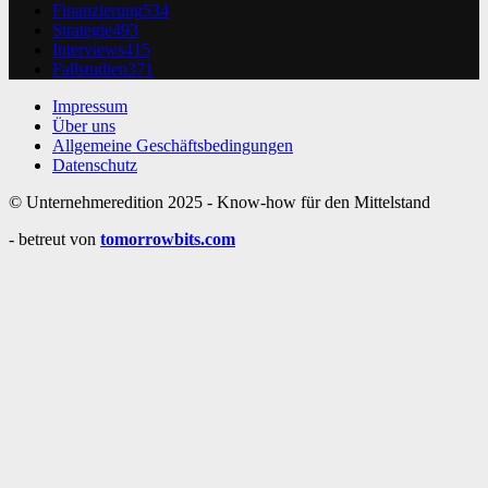
Finanzierung
534
Strategie
493
Interviews
415
Fallstudien
371
Impressum
Über uns
Allgemeine Geschäftsbedingungen
Datenschutz
© Unternehmeredition 2025 - Know-how für den Mittelstand
- betreut von
tomorrowbits.com