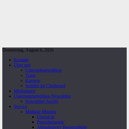
Donnerstag, August 6, 2026
Kontakt
Über uns
Unternehmeredition
Team
Karriere
Schüler im Chefsessel
Mediadaten
Unternehmeredition Newsletter
Newsletter Archiv
Service
Multiple Monitor
Übersicht
Praxisbeispiele
Aktualisierter Basismultiple