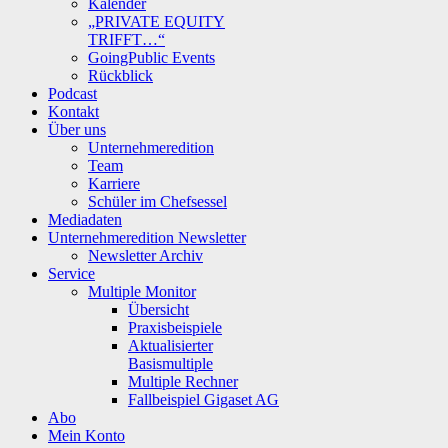
Kalender
„PRIVATE EQUITY
TRIFFT…“
GoingPublic Events
Rückblick
Podcast
Kontakt
Über uns
Unternehmeredition
Team
Karriere
Schüler im Chefsessel
Mediadaten
Unternehmeredition Newsletter
Newsletter Archiv
Service
Multiple Monitor
Übersicht
Praxisbeispiele
Aktualisierter
Basismultiple
Multiple Rechner
Fallbeispiel Gigaset AG
Abo
Mein Konto