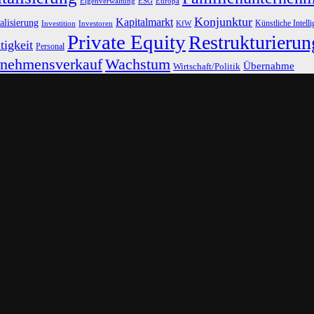
Eigenverwaltung
ESG
Europa
Konjunktur
Kapitalmarkt
alisierung
Künstliche Intell
Investoren
KfW
Investition
Private Equity
Restrukturierun
tigkeit
Personal
rnehmensverkauf
Wachstum
Übernahme
Wirtschaft/Politik