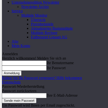
Unternehmeredition Newsletter
Newsletter Archiv
Service
Multiple Monitor
Übersicht
Praxisbeispiele
Aktualisierter Basismultiple
Multiple Rechner
Fallbeispiel Gigaset AG
Abo
Mein Konto
Anmelden
Herzlich willkommen! Melden Sie sich an
Ihr Benutzername
Ihr Passwort
Haben Sie Ihr Passwort vergessen? Hilfe bekommen
Datenschutz
Passwort-Wiederherstellung
Passwort zurücksetzen
Ihre E-Mail-Adresse
Ein Passwort wird Ihnen per Email zugeschickt.