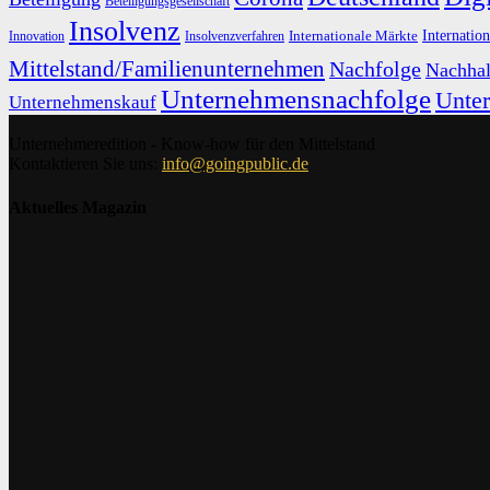
Beteiligungsgesellschaft
Insolvenz
Internation
Internationale Märkte
Innovation
Insolvenzverfahren
Mittelstand/Familienunternehmen
Nachfolge
Nachhal
Unternehmensnachfolge
Unte
Unternehmenskauf
Unternehmeredition - Know-how für den Mittelstand
Kontaktieren Sie uns:
info@goingpublic.de
Aktuelles Magazin