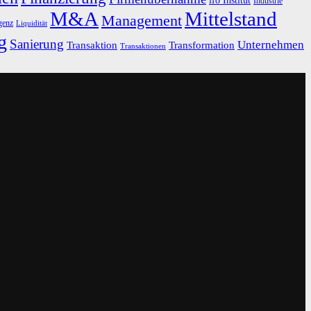
ifo Institut
Industrie
M&A
Mittelstand
Management
igenz
Liquidität
g
Sanierung
Unternehmen
Transaktion
Transformation
Transaktionen