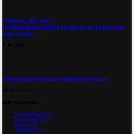
Ende gut, alles gut? −
Gesellschafterverbindlichkeiten in der Liquidation
einer GmbH
7. Juli 2021
Autovermieter Starcar meldet Insolvenz an
28. Oktober 2025
Beliebte Kategorie
Kurzmeldungen
2111
Nachrichten
1581
Wissen
1089
Allgemein
821