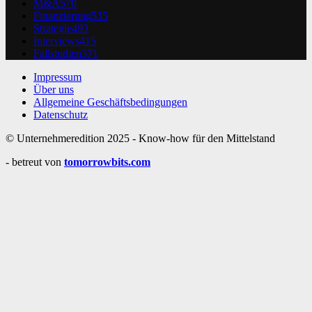
M&A
570
Finanzierung
535
Strategie
493
Interviews
415
Fallstudien
371
Impressum
Über uns
Allgemeine Geschäftsbedingungen
Datenschutz
© Unternehmeredition 2025 - Know-how für den Mittelstand
- betreut von
tomorrowbits.com