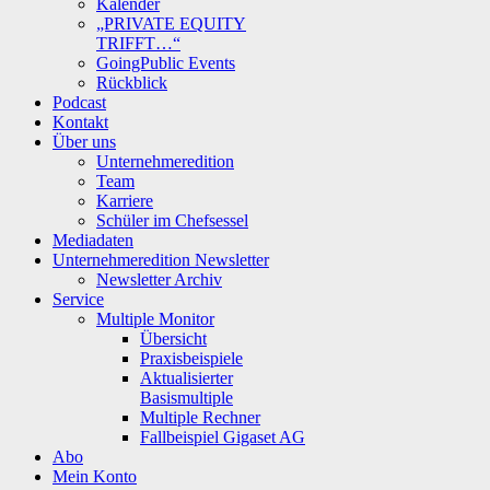
Kalender
„PRIVATE EQUITY
TRIFFT…“
GoingPublic Events
Rückblick
Podcast
Kontakt
Über uns
Unternehmeredition
Team
Karriere
Schüler im Chefsessel
Mediadaten
Unternehmeredition Newsletter
Newsletter Archiv
Service
Multiple Monitor
Übersicht
Praxisbeispiele
Aktualisierter
Basismultiple
Multiple Rechner
Fallbeispiel Gigaset AG
Abo
Mein Konto