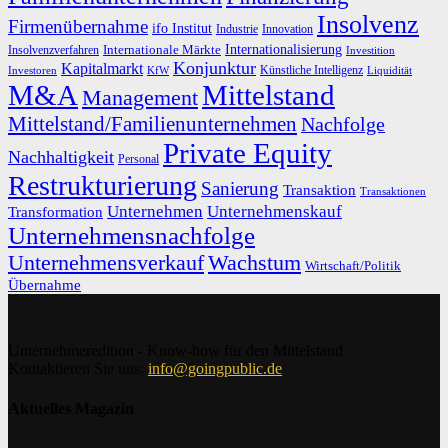
Insolvenz
Firmenübernahme
ifo Institut
Innovation
Industrie
Internationalisierung
Internationale Märkte
Insolvenzverfahren
Investition
Konjunktur
Kapitalmarkt
Künstliche Intelligenz
Investoren
KfW
Liquidität
M&A
Mittelstand
Management
Mittelstand/Familienunternehmen
Nachfolge
Private Equity
Nachhaltigkeit
Personal
Restrukturierung
Sanierung
Transaktion
Transaktionen
Unternehmen
Unternehmenskauf
Transformation
Unternehmensnachfolge
Unternehmensverkauf
Wachstum
Wirtschaft/Politik
Übernahme
Unternehmeredition - Know-how für den Mittelstand
Kontaktieren Sie uns:
info@goingpublic.de
Aktuelles Magazin