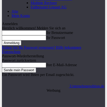
Multiple Rechner
Fallbeispiel Gigaset AG
Abo
Mein Konto
Anmelden
Herzlich willkommen! Melden Sie sich an
Ihr Benutzername
Ihr Passwort
Haben Sie Ihr Passwort vergessen? Hilfe bekommen
Datenschutz
Passwort-Wiederherstellung
Passwort zurücksetzen
Ihre E-Mail-Adresse
Ein Passwort wird Ihnen per Email zugeschickt.
Unternehmeredition.de
Werbung