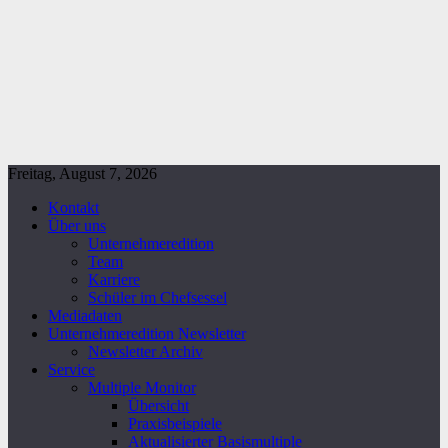
Freitag, August 7, 2026
Kontakt
Über uns
Unternehmeredition
Team
Karriere
Schüler im Chefsessel
Mediadaten
Unternehmeredition Newsletter
Newsletter Archiv
Service
Multiple Monitor
Übersicht
Praxisbeispiele
Aktualisierter Basismultiple