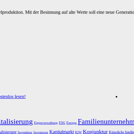
oduktion. Mit der Besinnung auf alte Werte soll eine neue Generatio
tenlos lesen!
talisierung
Familienunterneh
Eigenverwaltung
ESG
Europa
Konjunktur
Kapitalmarkt
alisierung
Künstliche Intell
Investoren
KfW
Investition