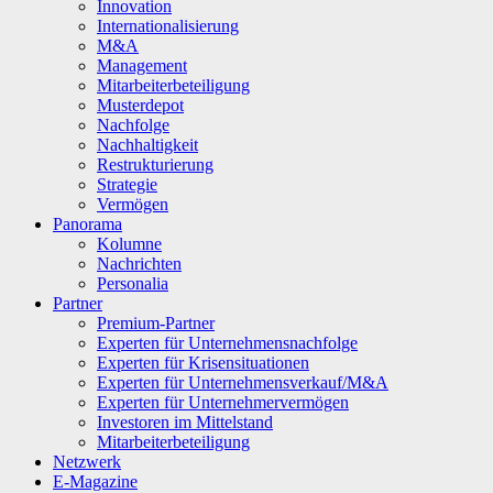
Innovation
Internationalisierung
M&A
Management
Mitarbeiterbeteiligung
Musterdepot
Nachfolge
Nachhaltigkeit
Restrukturierung
Strategie
Vermögen
Panorama
Kolumne
Nachrichten
Personalia
Partner
Premium-Partner
Experten für Unternehmensnachfolge
Experten für Krisensituationen
Experten für Unternehmensverkauf/M&A
Experten für Unternehmervermögen
Investoren im Mittelstand
Mitarbeiterbeteiligung
Netzwerk
E-Magazine