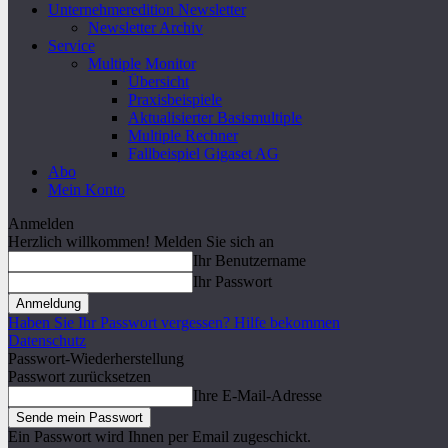
Unternehmeredition Newsletter
Newsletter Archiv
Service
Multiple Monitor
Übersicht
Praxisbeispiele
Aktualisierter Basismultiple
Multiple Rechner
Fallbeispiel Gigaset AG
Abo
Mein Konto
Anmelden
Herzlich willkommen! Melden Sie sich an
Ihr Benutzername
Ihr Passwort
Haben Sie Ihr Passwort vergessen? Hilfe bekommen
Datenschutz
Passwort-Wiederherstellung
Passwort zurücksetzen
Ihre E-Mail-Adresse
Ein Passwort wird Ihnen per Email zugeschickt.