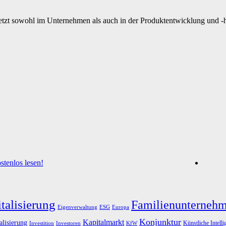
setzt sowohl im Unternehmen als auch in der Produktentwicklung und -h
tenlos lesen!
talisierung
Familienunterneh
Eigenverwaltung
ESG
Europa
Konjunktur
Kapitalmarkt
alisierung
Künstliche Intelli
Investoren
KfW
Investition