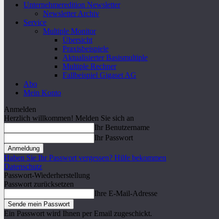
Unternehmeredition Newsletter
Newsletter Archiv
Service
Multiple Monitor
Übersicht
Praxisbeispiele
Aktualisierter Basismultiple
Multiple Rechner
Fallbeispiel Gigaset AG
Abo
Mein Konto
Anmelden
Herzlich willkommen! Melden Sie sich an
Ihr Benutzername
Ihr Passwort
Haben Sie Ihr Passwort vergessen? Hilfe bekommen
Datenschutz
Passwort-Wiederherstellung
Passwort zurücksetzen
Ihre E-Mail-Adresse
Ein Passwort wird Ihnen per Email zugeschickt.