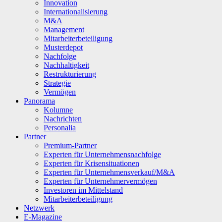
Innovation
Internationalisierung
M&A
Management
Mitarbeiterbeteiligung
Musterdepot
Nachfolge
Nachhaltigkeit
Restrukturierung
Strategie
Vermögen
Panorama
Kolumne
Nachrichten
Personalia
Partner
Premium-Partner
Experten für Unternehmensnachfolge
Experten für Krisensituationen
Experten für Unternehmensverkauf/M&A
Experten für Unternehmervermögen
Investoren im Mittelstand
Mitarbeiterbeteiligung
Netzwerk
E-Magazine