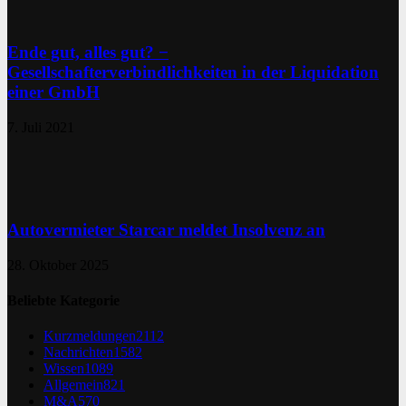
Ende gut, alles gut? −
Gesellschafterverbindlichkeiten in der Liquidation
einer GmbH
7. Juli 2021
Autovermieter Starcar meldet Insolvenz an
28. Oktober 2025
Beliebte Kategorie
Kurzmeldungen
2112
Nachrichten
1582
Wissen
1089
Allgemein
821
M&A
570