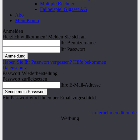
Multiple Rechner
Fallbeispiel Gigaset AG
Abo
Mein Konto
Anmelden
Herzlich willkommen! Melden Sie sich an
Ihr Benutzername
Ihr Passwort
Haben Sie Ihr Passwort vergessen? Hilfe bekommen
Datenschutz
Passwort-Wiederherstellung
Passwort zurücksetzen
Ihre E-Mail-Adresse
Ein Passwort wird Ihnen per Email zugeschickt.
Unternehmeredition.de
Werbung