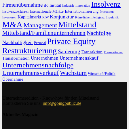
Insolvenz
Firmenübernahme
ifo Institut
Innovation
Industrie
Internationalisierung
Internationale Märkte
Insolvenzverfahren
Investition
Konjunktur
Kapitalmarkt
Künstliche Intelligenz
Investoren
KfW
Liquidität
M&A
Mittelstand
Management
Mittelstand/Familienunternehmen
Nachfolge
Private Equity
Nachhaltigkeit
Personal
Restrukturierung
Sanierung
Transaktion
Transaktionen
Unternehmen
Unternehmenskauf
Transformation
Unternehmensnachfolge
Unternehmensverkauf
Wachstum
Wirtschaft/Politik
Übernahme
Unternehmeredition - Know-how für den Mittelstand
Kontaktieren Sie uns:
info@goingpublic.de
Aktuelles Magazin