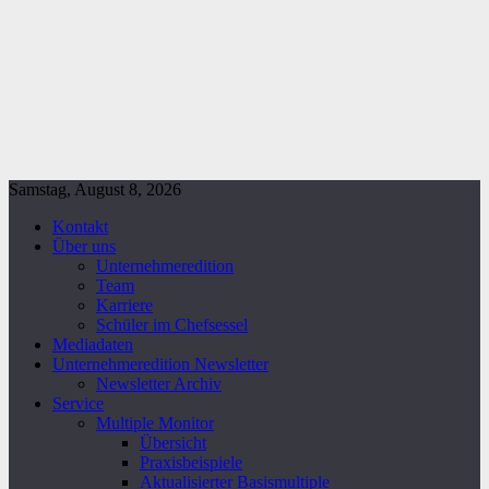
Samstag, August 8, 2026
Kontakt
Über uns
Unternehmeredition
Team
Karriere
Schüler im Chefsessel
Mediadaten
Unternehmeredition Newsletter
Newsletter Archiv
Service
Multiple Monitor
Übersicht
Praxisbeispiele
Aktualisierter Basismultiple