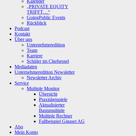
Kalender
„PRIVATE EQUITY
TRIFFT…“
GoingPublic Events
Rückblick
Podcast
Kontakt
Über uns
Unternehmeredition
Team
Karriere
Schüler im Chefsessel
Mediadaten
Unternehmeredition Newsletter
Newsletter Archiv
Service
Multiple Monitor
Übersicht
Praxisbeispiele
Aktualisierter
Basismultiple
Multiple Rechner
Fallbeispiel Gigaset AG
Abo
Mein Konto