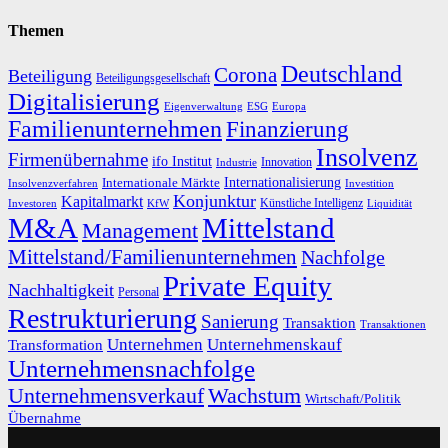
Themen
Deutschland
Corona
Beteiligung
Beteiligungsgesellschaft
Digitalisierung
Eigenverwaltung
ESG
Europa
Familienunternehmen
Finanzierung
Insolvenz
Firmenübernahme
ifo Institut
Innovation
Industrie
Internationalisierung
Internationale Märkte
Insolvenzverfahren
Investition
Konjunktur
Kapitalmarkt
Künstliche Intelligenz
Investoren
KfW
Liquidität
M&A
Mittelstand
Management
Mittelstand/Familienunternehmen
Nachfolge
Private Equity
Nachhaltigkeit
Personal
Restrukturierung
Sanierung
Transaktion
Transaktionen
Unternehmen
Unternehmenskauf
Transformation
Unternehmensnachfolge
Unternehmensverkauf
Wachstum
Wirtschaft/Politik
Übernahme