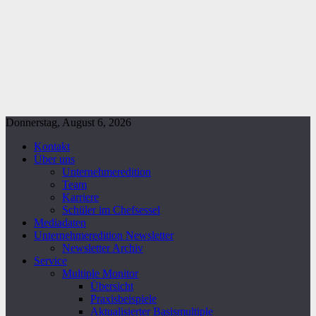
Donnerstag, August 6, 2026
Kontakt
Über uns
Unternehmeredition
Team
Karriere
Schüler im Chefsessel
Mediadaten
Unternehmeredition Newsletter
Newsletter Archiv
Service
Multiple Monitor
Übersicht
Praxisbeispiele
Aktualisierter Basismultiple