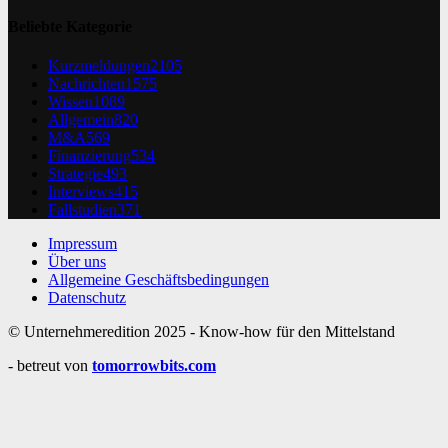
Beliebte Kategorie
Kurzmeldungen
2105
Nachrichten
1575
Wissen
1089
Allgemein
820
M&A
569
Finanzierung
534
Strategie
493
Interviews
415
Fallstudien
371
Impressum
Über uns
Allgemeine Geschäftsbedingungen
Datenschutz
© Unternehmeredition 2025 - Know-how für den Mittelstand
- betreut von
tomorrowbits.com