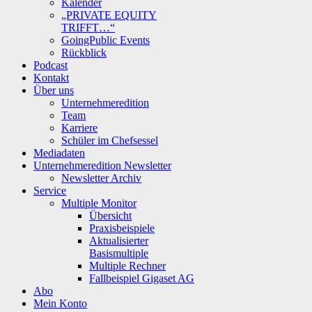
Kalender
„PRIVATE EQUITY
TRIFFT…“
GoingPublic Events
Rückblick
Podcast
Kontakt
Über uns
Unternehmeredition
Team
Karriere
Schüler im Chefsessel
Mediadaten
Unternehmeredition Newsletter
Newsletter Archiv
Service
Multiple Monitor
Übersicht
Praxisbeispiele
Aktualisierter
Basismultiple
Multiple Rechner
Fallbeispiel Gigaset AG
Abo
Mein Konto