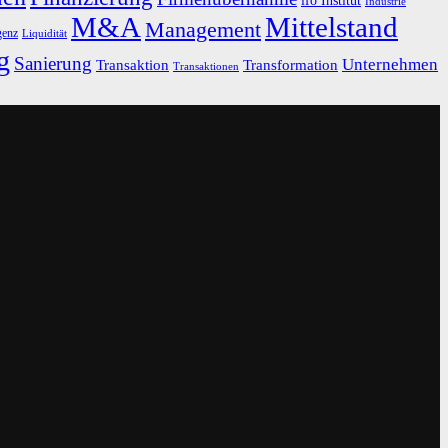
ifo Institut
Industrie
M&A
Mittelstand
Management
genz
Liquidität
g
Sanierung
Unternehmen
Transaktion
Transformation
Transaktionen