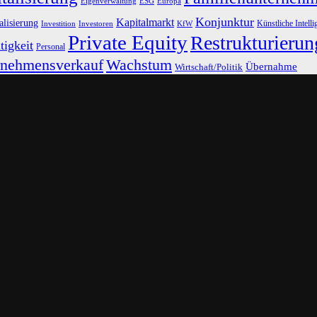
Eigenverwaltung
ESG
Europa
Konjunktur
Kapitalmarkt
alisierung
Künstliche Intelli
Investoren
KfW
Investition
Private Equity
Restrukturierun
tigkeit
Personal
rnehmensverkauf
Wachstum
Übernahme
Wirtschaft/Politik