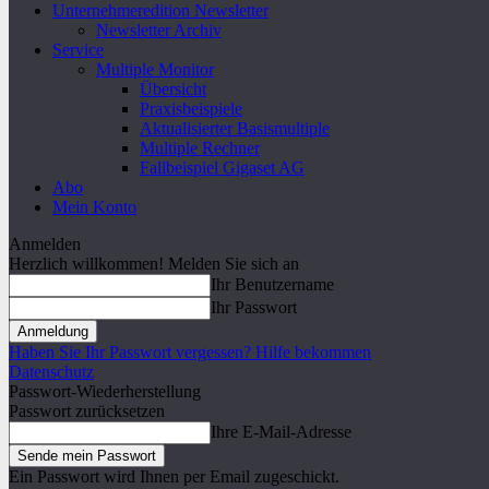
Unternehmeredition Newsletter
Newsletter Archiv
Service
Multiple Monitor
Übersicht
Praxisbeispiele
Aktualisierter Basismultiple
Multiple Rechner
Fallbeispiel Gigaset AG
Abo
Mein Konto
Anmelden
Herzlich willkommen! Melden Sie sich an
Ihr Benutzername
Ihr Passwort
Haben Sie Ihr Passwort vergessen? Hilfe bekommen
Datenschutz
Passwort-Wiederherstellung
Passwort zurücksetzen
Ihre E-Mail-Adresse
Ein Passwort wird Ihnen per Email zugeschickt.