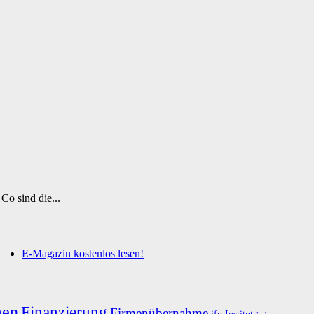
Co sind die...
E-Magazin kostenlos lesen!
men
Finanzierung
Firmenübernahme