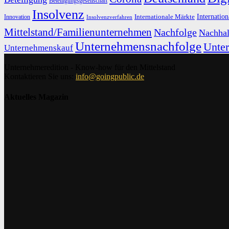
Beteiligungsgesellschaft
Insolvenz
Internation
Internationale Märkte
Innovation
Insolvenzverfahren
Mittelstand/Familienunternehmen
Nachfolge
Nachhal
Unternehmensnachfolge
Unte
Unternehmenskauf
Unternehmeredition - Know-how für den Mittelstand
Kontaktieren Sie uns:
info@goingpublic.de
Aktuelles Magazin