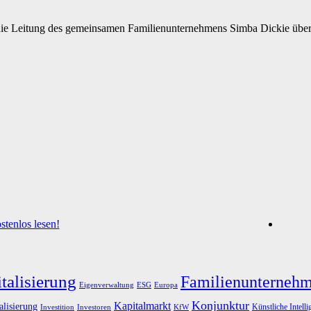
die Leitung des gemeinsamen Familienunternehmens Simba Dickie überg
tenlos lesen!
talisierung
Familienunterneh
Eigenverwaltung
ESG
Europa
Konjunktur
Kapitalmarkt
alisierung
Künstliche Intelli
Investoren
KfW
Investition