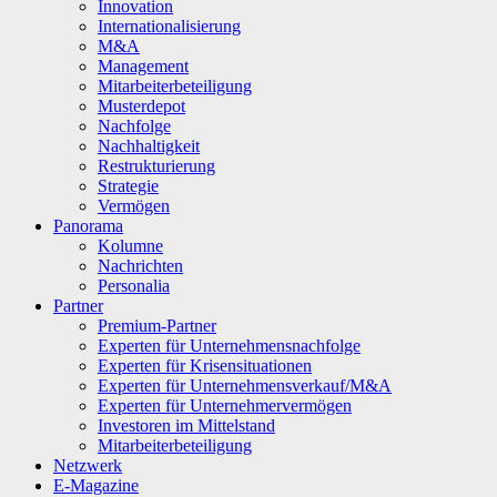
Innovation
Internationalisierung
M&A
Management
Mitarbeiterbeteiligung
Musterdepot
Nachfolge
Nachhaltigkeit
Restrukturierung
Strategie
Vermögen
Panorama
Kolumne
Nachrichten
Personalia
Partner
Premium-Partner
Experten für Unternehmensnachfolge
Experten für Krisensituationen
Experten für Unternehmensverkauf/M&A
Experten für Unternehmervermögen
Investoren im Mittelstand
Mitarbeiterbeteiligung
Netzwerk
E-Magazine