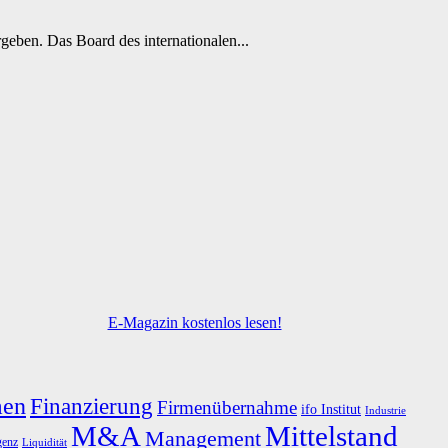
eben. Das Board des internationalen...
E-Magazin kostenlos lesen!
men
Finanzierung
Firmenübernahme
ifo Institut
Industrie
M&A
Mittelstand
Management
genz
Liquidität