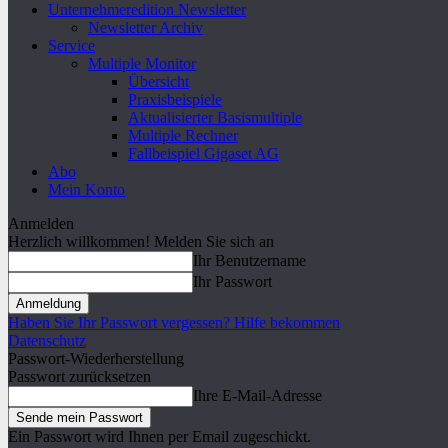
Unternehmeredition Newsletter
Newsletter Archiv
Service
Multiple Monitor
Übersicht
Praxisbeispiele
Aktualisierter Basismultiple
Multiple Rechner
Fallbeispiel Gigaset AG
Abo
Mein Konto
Anmelden
Herzlich willkommen! Melden Sie sich an
Ihr Benutzername
Ihr Passwort
Haben Sie Ihr Passwort vergessen? Hilfe bekommen
Datenschutz
Passwort-Wiederherstellung
Passwort zurücksetzen
Ihre E-Mail-Adresse
Ein Passwort wird Ihnen per Email zugeschickt.