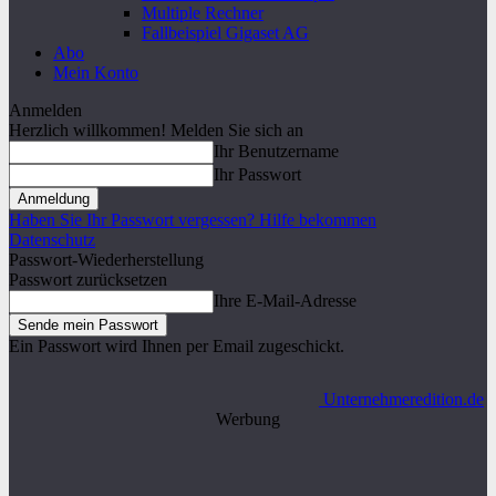
Multiple Rechner
Fallbeispiel Gigaset AG
Abo
Mein Konto
Anmelden
Herzlich willkommen! Melden Sie sich an
Ihr Benutzername
Ihr Passwort
Haben Sie Ihr Passwort vergessen? Hilfe bekommen
Datenschutz
Passwort-Wiederherstellung
Passwort zurücksetzen
Ihre E-Mail-Adresse
Ein Passwort wird Ihnen per Email zugeschickt.
Unternehmeredition.de
Werbung