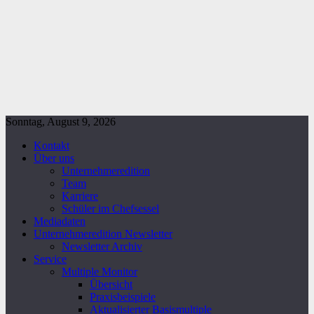
Sonntag, August 9, 2026
Kontakt
Über uns
Unternehmeredition
Team
Karriere
Schüler im Chefsessel
Mediadaten
Unternehmeredition Newsletter
Newsletter Archiv
Service
Multiple Monitor
Übersicht
Praxisbeispiele
Aktualisierter Basismultiple