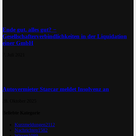
Ende gut, alles gut? −
Gesellschafterverbindlichkeiten in der Liquidation
einer GmbH
7. Juli 2021
Autovermieter Starcar meldet Insolvenz an
28. Oktober 2025
Beliebte Kategorie
Kurzmeldungen
2112
Nachrichten
1582
Wissen
1089