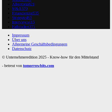
Allgemein
821
M&A
570
Finanzierung
535
Strategie
493
Interviews
415
Fallstudien
371
Impressum
Über uns
Allgemeine Geschäftsbedingungen
Datenschutz
© Unternehmeredition 2025 - Know-how für den Mittelstand
- betreut von
tomorrowbits.com