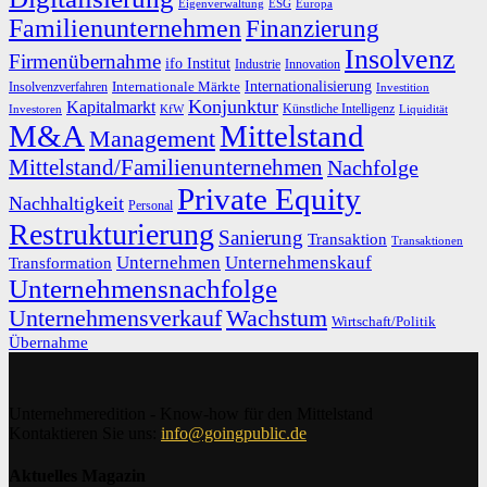
Eigenverwaltung
ESG
Europa
Familienunternehmen
Finanzierung
Insolvenz
Firmenübernahme
ifo Institut
Innovation
Industrie
Internationalisierung
Internationale Märkte
Insolvenzverfahren
Investition
Konjunktur
Kapitalmarkt
Künstliche Intelligenz
Investoren
KfW
Liquidität
M&A
Mittelstand
Management
Mittelstand/Familienunternehmen
Nachfolge
Private Equity
Nachhaltigkeit
Personal
Restrukturierung
Sanierung
Transaktion
Transaktionen
Unternehmen
Unternehmenskauf
Transformation
Unternehmensnachfolge
Unternehmensverkauf
Wachstum
Wirtschaft/Politik
Übernahme
Unternehmeredition - Know-how für den Mittelstand
Kontaktieren Sie uns:
info@goingpublic.de
Aktuelles Magazin