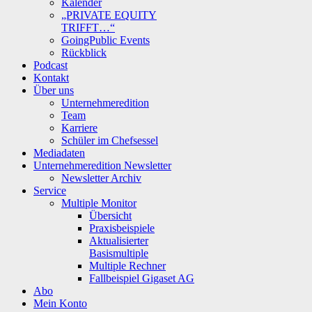
Kalender
„PRIVATE EQUITY
TRIFFT…“
GoingPublic Events
Rückblick
Podcast
Kontakt
Über uns
Unternehmeredition
Team
Karriere
Schüler im Chefsessel
Mediadaten
Unternehmeredition Newsletter
Newsletter Archiv
Service
Multiple Monitor
Übersicht
Praxisbeispiele
Aktualisierter
Basismultiple
Multiple Rechner
Fallbeispiel Gigaset AG
Abo
Mein Konto