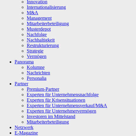
Innovation
Internationalisierung
M&A
Management
Mitarbeiterbeteiligung
Musterdepot
Nachfolge
Nachhaltigkeit
Restrukturierung
Strategie
Vermögen
Panorama
Kolumne
Nachrichten
Personalia
Partner
Premium-Partner
Experten für Unternehmensnachfolge
Experten für Krisensituationen
Experten für Unternehmensverkauf/M&A
Experten für Unternehmervermögen
Investoren im Mittelstand
Mitarbeiterbeteiligung
Netzwerk
E-Magazine