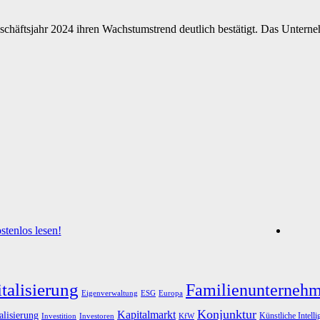
häftsjahr 2024 ihren Wachstumstrend deutlich bestätigt. Das Unternehm
tenlos lesen!
talisierung
Familienunterneh
Eigenverwaltung
ESG
Europa
Konjunktur
Kapitalmarkt
alisierung
Künstliche Intelli
Investoren
KfW
Investition