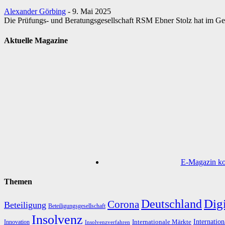
Alexander Görbing
-
9. Mai 2025
Die Prüfungs- und Beratungsgesellschaft RSM Ebner Stolz hat im Gesc
Aktuelle Magazine
E-Magazin kos
Themen
Digi
Deutschland
Corona
Beteiligung
Beteiligungsgesellschaft
Insolvenz
Internation
Internationale Märkte
Innovation
Insolvenzverfahren