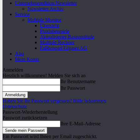
Unternehmeredition Newsletter
Newsletter Archiv
Service
Multiple Monitor
Übersicht
Praxisbeispiele
Aktualisierter Basismultiple
Multiple Rechner
Fallbeispiel Gigaset AG
Abo
Mein Konto
Anmelden
Herzlich willkommen! Melden Sie sich an
Ihr Benutzername
Ihr Passwort
Haben Sie Ihr Passwort vergessen? Hilfe bekommen
Datenschutz
Passwort-Wiederherstellung
Passwort zurücksetzen
Ihre E-Mail-Adresse
Ein Passwort wird Ihnen per Email zugeschickt.