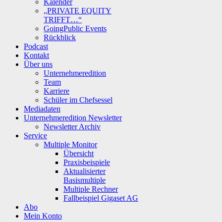
Kalender
„PRIVATE EQUITY
TRIFFT…“
GoingPublic Events
Rückblick
Podcast
Kontakt
Über uns
Unternehmeredition
Team
Karriere
Schüler im Chefsessel
Mediadaten
Unternehmeredition Newsletter
Newsletter Archiv
Service
Multiple Monitor
Übersicht
Praxisbeispiele
Aktualisierter
Basismultiple
Multiple Rechner
Fallbeispiel Gigaset AG
Abo
Mein Konto