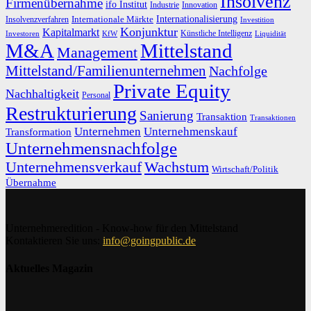
Insolvenz
Firmenübernahme
ifo Institut
Innovation
Industrie
Internationalisierung
Internationale Märkte
Insolvenzverfahren
Investition
Konjunktur
Kapitalmarkt
Künstliche Intelligenz
Investoren
KfW
Liquidität
M&A
Mittelstand
Management
Mittelstand/Familienunternehmen
Nachfolge
Private Equity
Nachhaltigkeit
Personal
Restrukturierung
Sanierung
Transaktion
Transaktionen
Unternehmen
Unternehmenskauf
Transformation
Unternehmensnachfolge
Unternehmensverkauf
Wachstum
Wirtschaft/Politik
Übernahme
Unternehmeredition - Know-how für den Mittelstand
Kontaktieren Sie uns:
info@goingpublic.de
Aktuelles Magazin