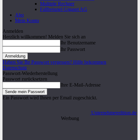
Multiple Rechner
Fallbeispiel Gigaset AG
Abo
Mein Konto
Anmelden
Herzlich willkommen! Melden Sie sich an
Ihr Benutzername
Ihr Passwort
Haben Sie Ihr Passwort vergessen? Hilfe bekommen
Datenschutz
Passwort-Wiederherstellung
Passwort zurücksetzen
Ihre E-Mail-Adresse
Ein Passwort wird Ihnen per Email zugeschickt.
Unternehmeredition.de
Werbung