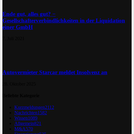
Ende gut, alles gut? −
Gesellschafterverbindlichkeiten in der Liquidation
einer GmbH
7. Juli 2021
Autovermieter Starcar meldet Insolvenz an
28. Oktober 2025
Beliebte Kategorie
Kurzmeldungen
2112
Nachrichten
1582
Wissen
1089
Allgemein
821
M&A
570