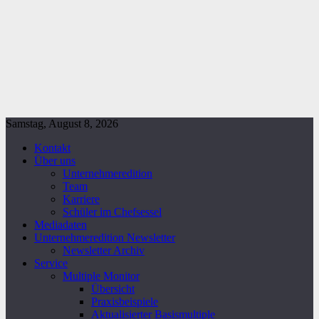
Samstag, August 8, 2026
Kontakt
Über uns
Unternehmeredition
Team
Karriere
Schüler im Chefsessel
Mediadaten
Unternehmeredition Newsletter
Newsletter Archiv
Service
Multiple Monitor
Übersicht
Praxisbeispiele
Aktualisierter Basismultiple