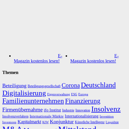
E-
E-
Magazin kostenlos lesen!
Magazin kostenlos lesen!
Themen
Deutschland
Corona
Beteiligung
Beteiligungsgesellschaft
Digitalisierung
Eigenverwaltung
ESG
Europa
Familienunternehmen
Finanzierung
Insolvenz
Firmenübernahme
ifo Institut
Innovation
Industrie
Internationalisierung
Internationale Märkte
Insolvenzverfahren
Investition
Konjunktur
Kapitalmarkt
Künstliche Intelligenz
Investoren
KfW
Liquidität