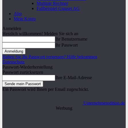
Multiple Rechner
Fallbeispiel Gigaset AG
Abo
Mein Konto
Anmelden
Herzlich willkommen! Melden Sie sich an
Ihr Benutzername
Ihr Passwort
Haben Sie Ihr Passwort vergessen? Hilfe bekommen
Datenschutz
Passwort-Wiederherstellung
Passwort zurücksetzen
Ihre E-Mail-Adresse
Ein Passwort wird Ihnen per Email zugeschickt.
Unternehmeredition.de
Werbung