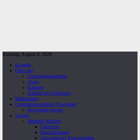
Samstag, August 8, 2026
Kontakt
Über uns
Unternehmeredition
Team
Karriere
Schüler im Chefsessel
Mediadaten
Unternehmeredition Newsletter
Newsletter Archiv
Service
Multiple Monitor
Übersicht
Praxisbeispiele
Aktualisierter Basismultiple