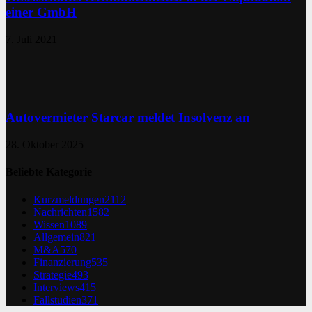
einer GmbH
7. Juli 2021
Autovermieter Starcar meldet Insolvenz an
28. Oktober 2025
Beliebte Kategorie
Kurzmeldungen
2112
Nachrichten
1582
Wissen
1089
Allgemein
821
M&A
570
Finanzierung
535
Strategie
493
Interviews
415
Fallstudien
371