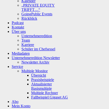
Kalender
„PRIVATE EQUITY
TRIFFT…“
GoingPublic Events
Rückblick
Podcast
Kontakt
Über uns
Unternehmeredition
Team
Karriere
Schüler im Chefsessel
Mediadaten
Unternehmeredition Newsletter
Newsletter Archiv
Service
Multiple Monitor
Übersicht
Praxisbeispiele
Aktualisierter
Basismultiple
Multiple Rechner
Fallbeispiel Gigaset AG
Abo
Mein Konto