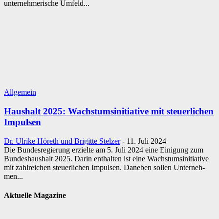
unternehmerische Umfeld...
Allgemein
Haushalt 2025: Wachs­tumsin­itia­tive mit steuerlichen
Impulsen
Dr. Ulrike Höreth und Brigitte Stelzer
-
11. Juli 2024
Die Bun­des­re­gie­rung er­zielte am 5. Juli 2024 eine Ei­ni­gung zum
Bun­des­haus­halt 2025. Darin ent­hal­ten ist eine Wachs­tumsin­itia­tive
mit zahl­rei­chen steu­er­li­chen Im­pul­sen. Da­ne­ben sol­len Un­ter­neh­
men...
Aktuelle Magazine