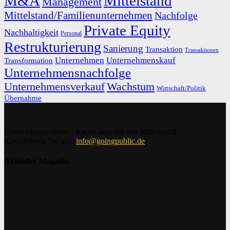
M&A
Mittelstand
Management
Mittelstand/Familienunternehmen
Nachfolge
Private Equity
Nachhaltigkeit
Personal
Restrukturierung
Sanierung
Transaktion
Transaktionen
Unternehmen
Unternehmenskauf
Transformation
Unternehmensnachfolge
Unternehmensverkauf
Wachstum
Wirtschaft/Politik
Übernahme
Unternehmeredition - Know-how für den Mittelstand
Kontaktieren Sie uns:
info@goingpublic.de
Aktuelles Magazin